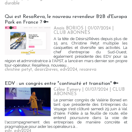
durable
Qui est ResaReva, le nouveau revendeur B2B d'Europa
Park en France ? 🔑
Anaïs BORIOS
| 01/07/2024
|
CLUB ABONNES
A la tête de Désirs2Rêves depuis plus de
15 ans, Christine Petyt multiplie les
casquettes et diversifie ses activités. La
chef d'entreprise du Sud-Ouest,
également présidente des EDV pour sa
région et administratrice à l'APST, a lancé en mars dernier son propre
tour-opérateur, ResaReva, nouveau...
christine petyt
,
desirs2reves
,
edv2024
,
resareva
EDV : un congrès entre "continuité et transition" 🔑
Céline Eymery
| 01/07/2024
|
CLUB
ABONNES
Le premier congrès de Valérie Boned en
tant que présidente des Entreprises du
Voyage s'est clôturé samedi 29 juin à Val
d'Isère. Fidèle à sa feuille de route, elle
entend poursuivre dans la voie de
l'accompagnement des entreprises de manière concrète et
pragmatique pour aider les opérateurs à...
edv
,
edv2024