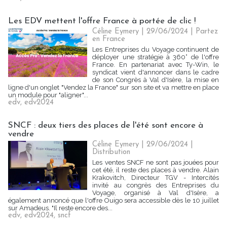
Les EDV mettent l'offre France à portée de clic !
Céline Eymery
| 29/06/2024
|
Partez
en France
Les Entreprises du Voyage continuent de
déployer une stratégie à 360° de l'offre
France. En partenariat avec Ty-Win, le
syndicat vient d'annoncer dans le cadre
de son Congrès à Val d'Isère, la mise en
ligne d'un onglet "Vendez la France" sur son site et va mettre en place
un module pour "aligner"...
edv
,
edv2024
SNCF : deux tiers des places de l'été sont encore à
vendre
Céline Eymery
| 29/06/2024
|
Distribution
Les ventes SNCF ne sont pas jouées pour
cet été, il reste des places à vendre. Alain
Krakovitch, Directeur TGV - Intercités
invité au congrès des Entreprises du
Voyage, organisé à Val d'Isère, a
également annoncé que l'offre Ouigo sera accessible dès le 10 juillet
sur Amadeus. "Il reste encore des...
edv
,
edv2024
,
sncf