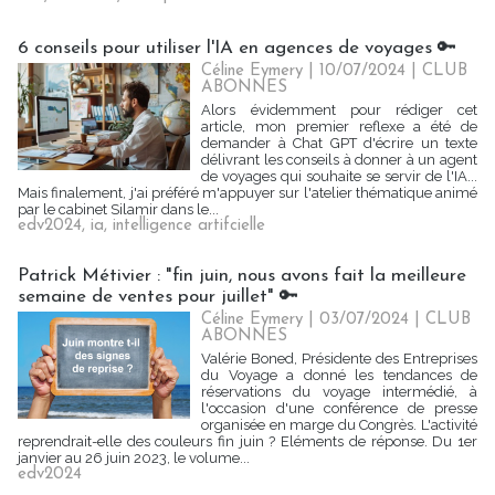
6 conseils pour utiliser l'IA en agences de voyages 🔑
Céline Eymery
| 10/07/2024
|
CLUB
ABONNES
Alors évidemment pour rédiger cet
article, mon premier reflexe a été de
demander à Chat GPT d'écrire un texte
délivrant les conseils à donner à un agent
de voyages qui souhaite se servir de l'IA...
Mais finalement, j'ai préféré m'appuyer sur l'atelier thématique animé
par le cabinet Silamir dans le...
edv2024
,
ia
,
intelligence artifcielle
Patrick Métivier : "fin juin, nous avons fait la meilleure
semaine de ventes pour juillet" 🔑
Céline Eymery
| 03/07/2024
|
CLUB
ABONNES
Valérie Boned, Présidente des Entreprises
du Voyage a donné les tendances de
réservations du voyage intermédié, à
l'occasion d'une conférence de presse
organisée en marge du Congrès. L'activité
reprendrait-elle des couleurs fin juin ? Eléments de réponse. Du 1er
janvier au 26 juin 2023, le volume...
edv2024