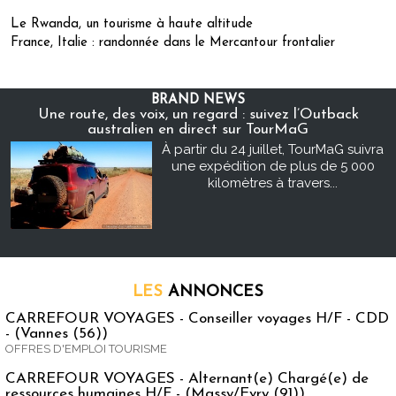
Le Rwanda, un tourisme à haute altitude
France, Italie : randonnée dans le Mercantour frontalier
BRAND NEWS
Une route, des voix, un regard : suivez l’Outback
australien en direct sur TourMaG
À partir du 24 juillet, TourMaG suivra
une expédition de plus de 5 000
kilomètres à travers...
LES
ANNONCES
CARREFOUR VOYAGES - Conseiller voyages H/F - CDD
- (Vannes (56))
OFFRES D'EMPLOI TOURISME
CARREFOUR VOYAGES - Alternant(e) Chargé(e) de
ressources humaines H/F - (Massy/Evry (91))