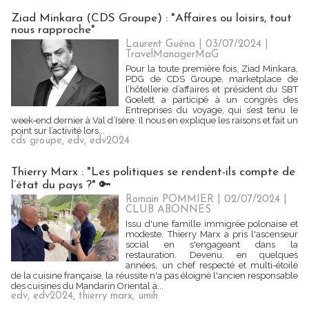
Ziad Minkara (CDS Groupe) : "Affaires ou loisirs, tout
nous rapproche"
Laurent Guéna
| 03/07/2024
|
TravelManagerMaG
Pour la toute première fois, Ziad Minkara,
PDG de CDS Groupe, marketplace de
l’hôtellerie d’affaires et président du SBT
Goelett a participé à un congrès des
Entreprises du voyage, qui s’est tenu le
week-end dernier à Val d’Isère. Il nous en explique les raisons et fait un
point sur l’activité lors...
cds groupe
,
edv
,
edv2024
Thierry Marx : "Les politiques se rendent-ils compte de
l’état du pays ?" 🔑
Romain POMMIER
| 02/07/2024
|
CLUB ABONNES
Issu d'une famille immigrée polonaise et
modeste, Thierry Marx a pris l'ascenseur
social en s'engageant dans la
restauration. Devenu, en quelques
années, un chef respecté et multi-étoilé
de la cuisine française, la réussite n'a pas éloigné l'ancien responsable
des cuisines du Mandarin Oriental à...
edv
,
edv2024
,
thierry marx
,
umih