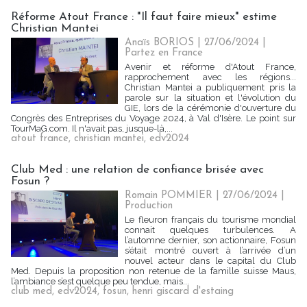
Réforme Atout France : "Il faut faire mieux" estime
Christian Mantei
Anaïs BORIOS
| 27/06/2024
|
Partez en France
Avenir et réforme d'Atout France,
rapprochement avec les régions...
Christian Mantei a publiquement pris la
parole sur la situation et l'évolution du
GIE, lors de la cérémonie d'ouverture du
Congrès des Entreprises du Voyage 2024, à Val d'Isère. Le point sur
TourMaG.com. Il n'avait pas, jusque-là,...
atout france
,
christian mantei
,
edv2024
Club Med : une relation de confiance brisée avec
Fosun ?
Romain POMMIER
| 27/06/2024
|
Production
Le fleuron français du tourisme mondial
connait quelques turbulences. A
l’automne dernier, son actionnaire, Fosun
s’était montré ouvert à l’arrivée d’un
nouvel acteur dans le capital du Club
Med. Depuis la proposition non retenue de la famille suisse Maus,
l’ambiance s’est quelque peu tendue, mais...
club med
,
edv2024
,
fosun
,
henri giscard d'estaing