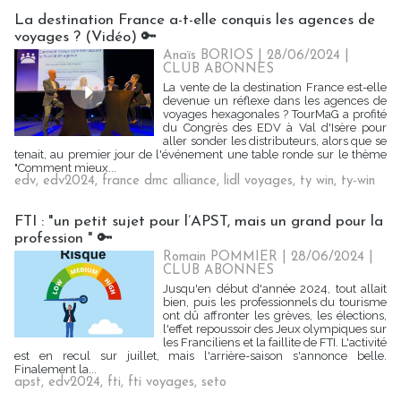
La destination France a-t-elle conquis les agences de
voyages ? (Vidéo) 🔑
Anaïs BORIOS
| 28/06/2024
|
CLUB ABONNES
La vente de la destination France est-elle
devenue un réflexe dans les agences de
voyages hexagonales ? TourMaG a profité
du Congrès des EDV à Val d'Isère pour
aller sonder les distributeurs, alors que se
tenait, au premier jour de l'événement une table ronde sur le thème
"Comment mieux...
edv
,
edv2024
,
france dmc alliance
,
lidl voyages
,
ty win
,
ty-win
FTI : "un petit sujet pour l’APST, mais un grand pour la
profession " 🔑
Romain POMMIER
| 28/06/2024
|
CLUB ABONNES
Jusqu'en début d'année 2024, tout allait
bien, puis les professionnels du tourisme
ont dû affronter les grèves, les élections,
l'effet repoussoir des Jeux olympiques sur
les Franciliens et la faillite de FTI. L'activité
est en recul sur juillet, mais l'arrière-saison s'annonce belle.
Finalement la...
apst
,
edv2024
,
fti
,
fti voyages
,
seto