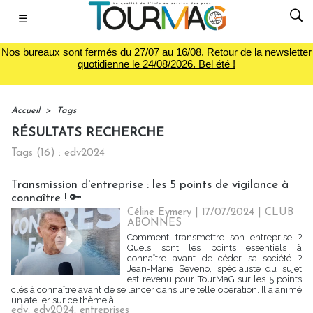
☰
Nos bureaux sont fermés du 27/07 au 16/08. Retour de la newsletter
quotidienne le 24/08/2026. Bel été !
Accueil
>
Tags
RÉSULTATS RECHERCHE
Tags (16) : edv2024
Transmission d'entreprise : les 5 points de vigilance à
connaître ! 🔑
Céline Eymery
| 17/07/2024
|
CLUB
ABONNES
Comment transmettre son entreprise ?
Quels sont les points essentiels à
connaître avant de céder sa société ?
Jean-Marie Seveno, spécialiste du sujet
est revenu pour TourMaG sur les 5 points
clés à connaître avant de se lancer dans une telle opération. Il a animé
un atelier sur ce thème à...
edv
,
edv2024
,
entreprises