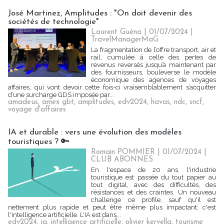
José Martinez, Amplitudes : "On doit devenir des
sociétés de technologie"
Laurent Guéna
| 01/07/2024
|
TravelManagerMaG
La fragmentation de l’offre transport, air et
rail, cumulée à celle des pertes de
revenus reversés jusqu’à maintenant par
des fournisseurs, bouleverse le modèle
économique des agences de voyages
affaires, qui vont devoir cette fois-ci vraisemblablement s’acquitter
d’une surcharge GDS imposée par...
amadeus
,
amex gbt
,
amplitudes
,
edv2024
,
havas
,
ndc
,
sncf
,
voyage d'affaires
IA et durable : vers une évolution des modèles
touristiques ? 🔑
Romain POMMIER
| 01/07/2024
|
CLUB ABONNES
En l'espace de 20 ans, l'industrie
touristique est passée du tout papier au
tout digital, avec des difficultés, des
résistances et des craintes. Un nouveau
challenge ce profile, sauf qu'il est
nettement plus rapide et peut être même plus impactant: c'est
l'intelligence artificielle. L'IA est dans...
edv2024
,
ia
,
intelligence artificielle
,
olivier kervella
,
tourisme