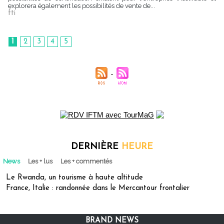
explorera également les possibilités de vente de...
fti
1
2
3
4
5
DERNIÈRE
HEURE
News
Les + lus
Les + commentés
Le Rwanda, un tourisme à haute altitude
France, Italie : randonnée dans le Mercantour frontalier
BRAND NEWS