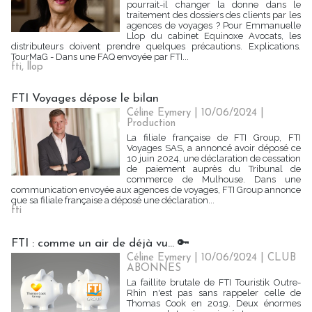
pourrait-il changer la donne dans le
traitement des dossiers des clients par les
agences de voyages ? Pour Emmanuelle
Llop du cabinet Equinoxe Avocats, les
distributeurs doivent prendre quelques précautions. Explications.
TourMaG - Dans une FAQ envoyée par FTI...
fti
,
llop
FTI Voyages dépose le bilan
Céline Eymery
| 10/06/2024
|
Production
La filiale française de FTI Group, FTI
Voyages SAS, a annoncé avoir déposé ce
10 juin 2024, une déclaration de cessation
de paiement auprès du Tribunal de
commerce de Mulhouse. Dans une
communication envoyée aux agences de voyages, FTI Group annonce
que sa filiale française a déposé une déclaration...
fti
FTI : comme un air de déjà vu... 🔑
Céline Eymery
| 10/06/2024
|
CLUB
ABONNES
La faillite brutale de FTI Touristik Outre-
Rhin n'est pas sans rappeler celle de
Thomas Cook en 2019. Deux énormes