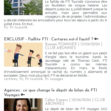
La faillite de FTI Touristik s'annonce être
un feuilleton de longue haleine. Les
départs jusqu'au 5 juillet étaient jusque là
annulés, mais pour permettre aux
voyageurs de se projeter, l'administrateur
a décidé d'étendre les annulations pour tous les séjours à partir du 6
juillet 2024. En tout,...
fti
,
fti touristik
EXCLUSIF - Faillite FTI : Certares est-il fautif ? 🔑
Romain POMMIER
| 13/06/2024
|
CLUB ABONNES
Il ne fait pas bon être un géant aux pieds
d'argile dans le tourisme. Après le
sauvetage raté de Thomas Cook, FTI
Touristik a connu les mêmes
mésaventures. En mars, le fonds
d'investissement annonçait le rachat du numéro 3 allemand et
européen. Deux mois plus tard, FTI se déclarait en faillite....
certares
,
fti
,
fti touristik
,
fti voyages
Agences : ce que change le dépôt de bilan de FTI
Voyages 🔑
Céline Eymery
| 12/06/2024
|
CLUB
ABONNES
Le dépôt de bilan de FTI Voyages SAS