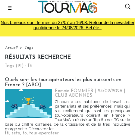
☰
Nos bureaux sont fermés du 27/07 au 16/08. Retour de la newsletter
quotidienne le 24/08/2026. Bel été !
Accueil
>
Tags
RÉSULTATS RECHERCHE
Tags (91) : fti
Quels sont les tour-opérateurs les plus puissants en
France ? [ABO]
Romain POMMIER
| 24/02/2026
|
CLUB ABONNES
Chacun a ses habitudes de travail, ses
partenariats et ses préférences, mais qui
sait réellement qui sont les principaux
tour-opérateurs opérant en France ?
TourMaG a réalisé un Top 60 des TO sur la
base du chiffre d’affaires, de la croissance et de la très instructive
marge nette. Découvrez les...
fti
,
seto
,
to
,
tour-operateur