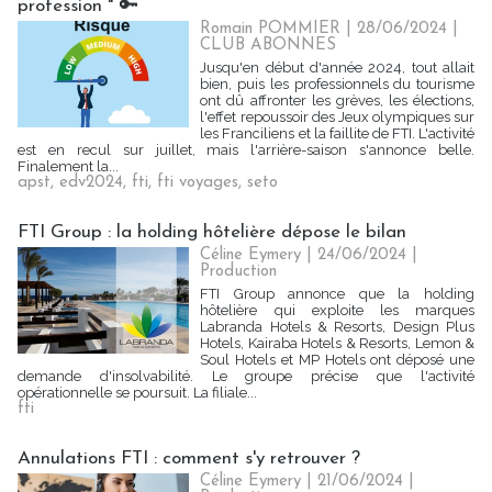
profession " 🔑
Romain POMMIER
| 28/06/2024
|
CLUB ABONNES
Jusqu'en début d'année 2024, tout allait
bien, puis les professionnels du tourisme
ont dû affronter les grèves, les élections,
l'effet repoussoir des Jeux olympiques sur
les Franciliens et la faillite de FTI. L'activité
est en recul sur juillet, mais l'arrière-saison s'annonce belle.
Finalement la...
apst
,
edv2024
,
fti
,
fti voyages
,
seto
FTI Group : la holding hôtelière dépose le bilan
Céline Eymery
| 24/06/2024
|
Production
FTI Group annonce que la holding
hôtelière qui exploite les marques
Labranda Hotels & Resorts, Design Plus
Hotels, Kairaba Hotels & Resorts, Lemon &
Soul Hotels et MP Hotels ont déposé une
demande d'insolvabilité. Le groupe précise que l'activité
opérationnelle se poursuit. La filiale...
fti
Annulations FTI : comment s'y retrouver ?
Céline Eymery
| 21/06/2024
|