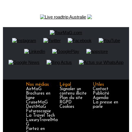
Nos médias
Légal
Utiles
AirMaG
Signaler un
Contact
Brochures en
contenu illicite
Publicité
ligne
Plan du site
Agenda
CruiseMaG
RGPD
La presse en
DestiMaG
Cookies
parle
Futuroscopie
La Travel Tech
LuxuryTravelMa
G
Partez en