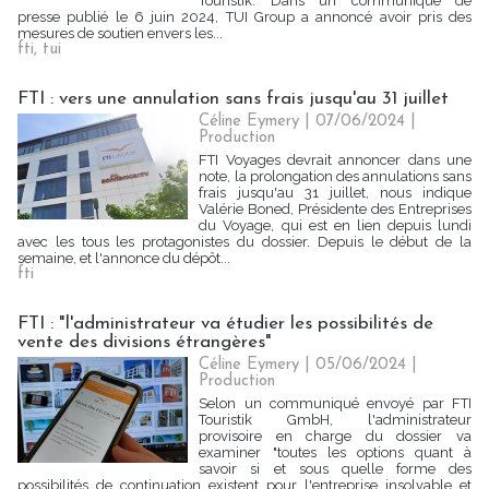
Touristik. Dans un communiqué de
presse publié le 6 juin 2024, TUI Group a annoncé avoir pris des
mesures de soutien envers les...
fti
,
tui
FTI : vers une annulation sans frais jusqu'au 31 juillet
Céline Eymery
| 07/06/2024
|
Production
FTI Voyages devrait annoncer dans une
note, la prolongation des annulations sans
frais jusqu'au 31 juillet, nous indique
Valérie Boned, Présidente des Entreprises
du Voyage, qui est en lien depuis lundi
avec les tous les protagonistes du dossier. Depuis le début de la
semaine, et l'annonce du dépôt...
fti
FTI : "l'administrateur va étudier les possibilités de
vente des divisions étrangères"
Céline Eymery
| 05/06/2024
|
Production
Selon un communiqué envoyé par FTI
Touristik GmbH, l'administrateur
provisoire en charge du dossier va
examiner "toutes les options quant à
savoir si et sous quelle forme des
possibilités de continuation existent pour l'entreprise insolvable et