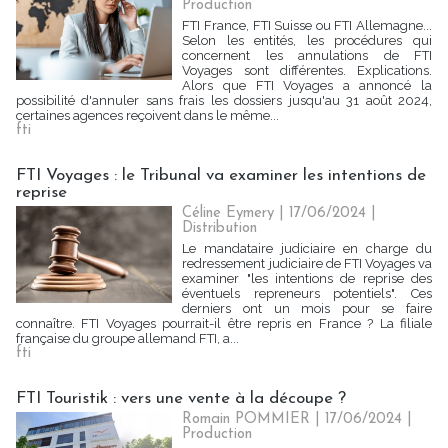
Production
FTI France, FTI Suisse ou FTI Allemagne...
Selon les entités, les procédures qui
concernent les annulations de FTI
Voyages sont différentes. Explications.
Alors que FTI Voyages a annoncé la
possibilité d'annuler sans frais les dossiers jusqu'au 31 août 2024,
certaines agences reçoivent dans le même...
fti
FTI Voyages : le Tribunal va examiner les intentions de
reprise
Céline Eymery
| 17/06/2024
|
Distribution
Le mandataire judiciaire en charge du
redressement judiciaire de FTI Voyages va
examiner "les intentions de reprise des
éventuels repreneurs potentiels". Ces
derniers ont un mois pour se faire
connaître. FTI Voyages pourrait-il être repris en France ? La filiale
française du groupe allemand FTI, a...
fti
FTI Touristik : vers une vente à la découpe ?
Romain POMMIER
| 17/06/2024
|
Production