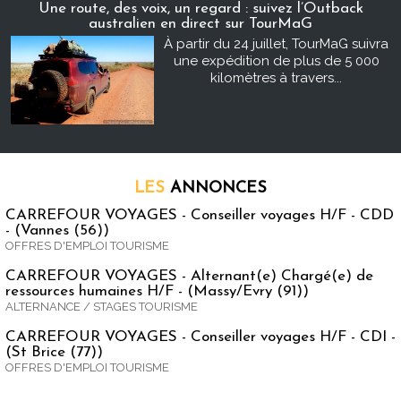
Une route, des voix, un regard : suivez l’Outback
australien en direct sur TourMaG
À partir du 24 juillet, TourMaG suivra
une expédition de plus de 5 000
kilomètres à travers...
LES
ANNONCES
CARREFOUR VOYAGES - Conseiller voyages H/F - CDD
- (Vannes (56))
OFFRES D'EMPLOI TOURISME
CARREFOUR VOYAGES - Alternant(e) Chargé(e) de
ressources humaines H/F - (Massy/Evry (91))
ALTERNANCE / STAGES TOURISME
CARREFOUR VOYAGES - Conseiller voyages H/F - CDI -
(St Brice (77))
OFFRES D'EMPLOI TOURISME