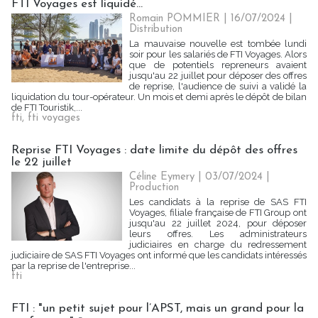
FTI Voyages est liquidé...
Romain POMMIER
| 16/07/2024
|
Distribution
La mauvaise nouvelle est tombée lundi
soir pour les salariés de FTI Voyages. Alors
que de potentiels repreneurs avaient
jusqu'au 22 juillet pour déposer des offres
de reprise, l'audience de suivi a validé la
liquidation du tour-opérateur. Un mois et demi après le dépôt de bilan
de FTI Touristik,...
fti
,
fti voyages
Reprise FTI Voyages : date limite du dépôt des offres
le 22 juillet
Céline Eymery
| 03/07/2024
|
Production
Les candidats à la reprise de SAS FTI
Voyages, filiale française de FTI Group ont
jusqu'au 22 juillet 2024, pour déposer
leurs offres. Les administrateurs
judiciaires en charge du redressement
judiciaire de SAS FTI Voyages ont informé que les candidats intéressés
par la reprise de l'entreprise...
fti
FTI : "un petit sujet pour l’APST, mais un grand pour la