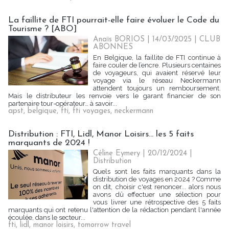
La faillite de FTI pourrait-elle faire évoluer le Code du
Tourisme ? [ABO]
Anaïs BORIOS
| 14/03/2025
|
CLUB
ABONNES
En Belgique, la faillite de FTI continue à
faire couler de l’encre. Plusieurs centaines
de voyageurs, qui avaient réservé leur
voyage via le réseau Neckermann
attendent toujours un remboursement.
Mais le distributeur les renvoie vers le garant financier de son
partenaire tour-opérateur… à savoir...
apst
,
belgique
,
fti
,
fti voyages
,
neckermann
Distribution : FTI, Lidl, Manor Loisirs... les 5 faits
marquants de 2024 !
Céline Eymery
| 20/12/2024
|
Distribution
Quels sont les faits marquants dans la
distribution de voyages en 2024 ? Comme
on dit, choisir c'est renoncer... alors nous
avons dû effectuer une sélection pour
vous livrer une rétrospective des 5 faits
marquants qui ont retenu l'attention de la rédaction pendant l'année
écoulée, dans le secteur...
fti
,
lidl
,
manor loisirs
,
tomorrow travel