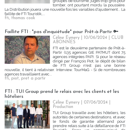
groupes de tourisme, jugés trop gros pour
tomber, ont pourtant mordu la poussière.
La Distribution jouera une nouvelle fois les variables d'ajustement... La
faillite de FTI Touristik,...
fti
,
thomas cook
Faillite FTI : "pas d'inquiétude" pour Prêt-à-Partir 🔑
Céline Eymery
| 10/06/2024
|
CLUB
ABONNES
FTI est le deuxième partenaire de Prêt-à-
Partir (135 agences GIE PATMUT dont 75
agences intégrées PAP). Si pour le réseau
dirigé par François Piot, le dépôt de bilan
de FTI Group n'est pas une bonne
nouvelle, il tient à relativiser. Interview. TourMaG - Si de nombreuses
agences travaillaient avec...
fti
,
piot
,
pret a partir
FTI : TUI Group prend le relais avec les clients et les
hôteliers
Céline Eymery
| 07/06/2024
|
Production
TUI Group travaille avec les hôteliers, les
autorités de certaines destinations, et avec
le fonds de garantie allemand pour
prendre relais suite à la défaillance de FTI