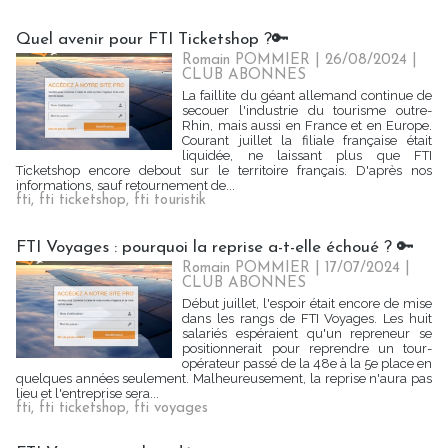
Quel avenir pour FTI Ticketshop ?🔑
Romain POMMIER
| 26/08/2024
|
CLUB ABONNES
La faillite du géant allemand continue de
secouer l'industrie du tourisme outre-
Rhin, mais aussi en France et en Europe.
Courant juillet la filiale française était
liquidée, ne laissant plus que FTI
Ticketshop encore debout sur le territoire français. D'après nos
informations, sauf retournement de...
fti
,
fti ticketshop
,
fti touristik
FTI Voyages : pourquoi la reprise a-t-elle échoué ? 🔑
Romain POMMIER
| 17/07/2024
|
CLUB ABONNES
Début juillet, l'espoir était encore de mise
dans les rangs de FTI Voyages. Les huit
salariés espéraient qu'un repreneur se
positionnerait pour reprendre un tour-
opérateur passé de la 48e à la 5e place en
quelques années seulement. Malheureusement, la reprise n'aura pas
lieu et l'entreprise sera...
fti
,
fti ticketshop
,
fti voyages