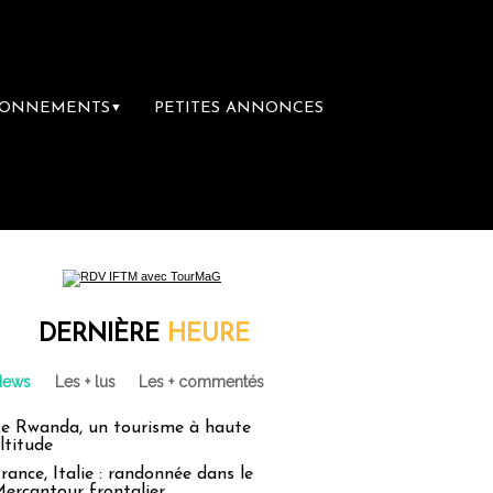
BONNEMENTS
PETITES ANNONCES
▼
DERNIÈRE
HEURE
News
Les + lus
Les + commentés
e Rwanda, un tourisme à haute
ltitude
rance, Italie : randonnée dans le
ercantour frontalier