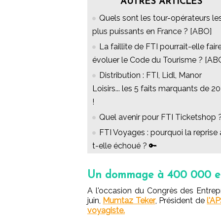
AUTRES ARTICLES
Quels sont les tour-opérateurs le
plus puissants en France ? [ABO]
La faillite de FTI pourrait-elle fair
évoluer le Code du Tourisme ? [AB
Distribution : FTI, Lidl, Manor
Loisirs... les 5 faits marquants de 2
!
Quel avenir pour FTI Ticketshop 
FTI Voyages : pourquoi la reprise 
t-elle échoué ? 🔑
Un dommage à 400 000 eur
A l'occasion du Congrès des Entrepr
juin,
Mumtaz Teker
, Président de
l'A
voyagiste.