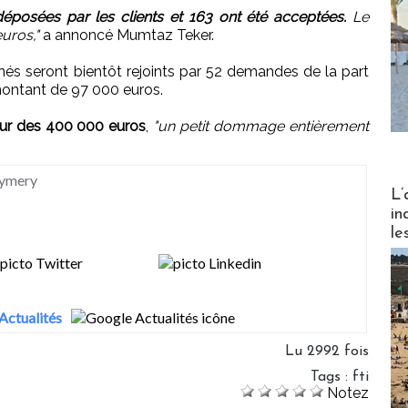
posées par les clients et 163 ont été acceptées.
Le
uros,"
a annoncé Mumtaz Teker.
nés seront bientôt rejoints par 52 demandes de la part
ontant de 97 000 euros.
our des 400 000 euros
,
"un petit dommage entièrement
Eymery
Partez
L’
in
le
Actualités
Lu 2992 fois
Tags
:
fti
Notez