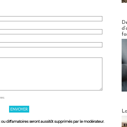
Actus V
De
d’
fo
res
Webinai
La
x ou diffamatoires seront aussitôt supprimés par le modérateur.