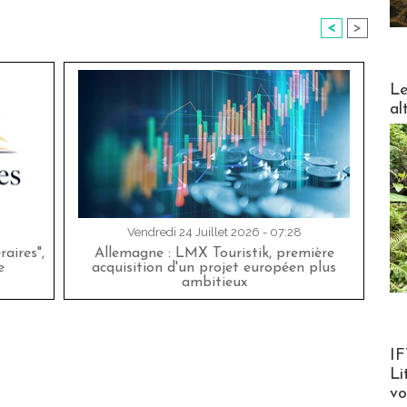
<
>
DESTI
Le
al
Vendredi 24 Juillet 2026 - 07:28
aires",
Allemagne : LMX Touristik, première
e
acquisition d'un projet européen plus
ambitieux
Product
IF
Li
v