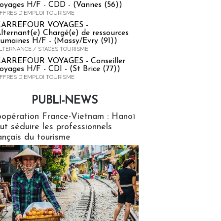
oyages H/F - CDD - (Vannes (56))
FFRES D'EMPLOI TOURISME
CARREFOUR VOYAGES -
lternant(e) Chargé(e) de ressources
umaines H/F - (Massy/Evry (91))
LTERNANCE / STAGES TOURISME
ARREFOUR VOYAGES - Conseiller
oyages H/F - CDI - (St Brice (77))
FFRES D'EMPLOI TOURISME
PUBLI-NEWS
ews
opération France-Vietnam : Hanoï
ut séduire les professionnels
ançais du tourisme