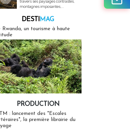
travers ses paysages contrastés,
montagnes imposantes,...
DESTI
MAG
MAG
 Rwanda, un tourisme à haute
titude
PRODUCTION
ion
TM : lancement des "Escales
ttéraires", la première librairie du
oyage