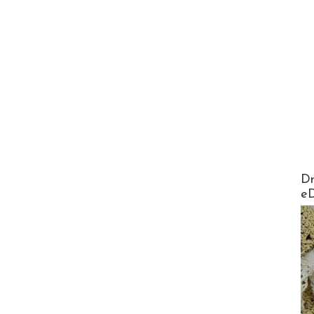
AirMa
Dr
e