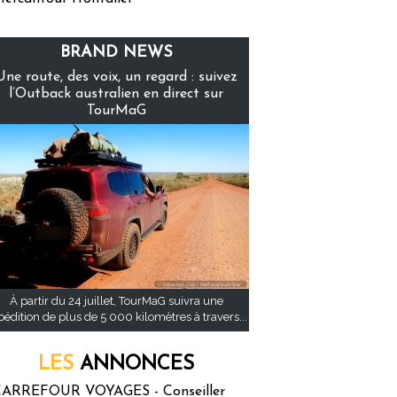
BRAND NEWS
Une route, des voix, un regard : suivez
l’Outback australien en direct sur
TourMaG
À partir du 24 juillet, TourMaG suivra une
pédition de plus de 5 000 kilomètres à travers...
LES
ANNONCES
ARREFOUR VOYAGES - Conseiller