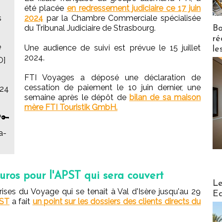
été placée
en redressement judiciaire ce 17 juin
s
2024
par la Chambre Commerciale spécialisée
du Tribunal Judiciaire de Strasbourg.
Bo
ré
e
Une audience de suivi est prévue le 15 juillet
le
2024.
O]
FTI Voyages a déposé une déclaration de
cessation de paiement le 10 juin dernier, une
024
semaine après le dépôt de
bilan de sa maison
mère FTI Touristik GmbH.
?🔑
a-
os pour l'APST qui sera couvert
Distribu
Le
ises du Voyage qui se tenait à Val d'Isère jusqu'au 29
Ed
PST
a fait
un point sur les dossiers des clients directs du