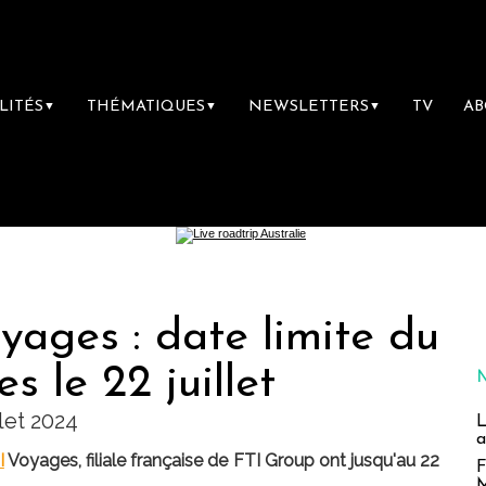
LITÉS
THÉMATIQUES
NEWSLETTERS
TV
A
▼
▼
▼
yages : date limite du
s le 22 juillet
llet 2024
L
a
I
Voyages, filiale française de FTI Group ont jusqu'au 22
F
M