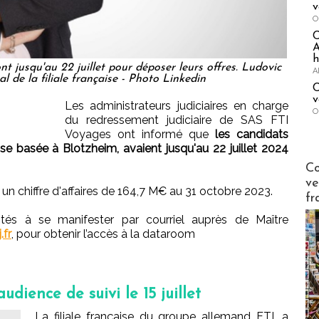
v
O
A
h
t jusqu'au 22 juillet pour déposer leurs offres. Ludovic
A
al de la filiale française - Photo Linkedin
C
v
Les administrateurs judiciaires en charge
O
du redressement judiciaire de SAS FTI
Voyages ont informé que
les candidats
rise basée à Blotzheim, avaient jusqu'au 22 juillet 2024
Publi-n
Co
ve
un chiffre d'affaires de 164,7 M€ au 31 octobre 2023.
fr
ités à se manifester par courriel auprès de Maître
.fr
, pour obtenir l’accès à la dataroom
udience de suivi le 15 juillet
La filiale française du groupe allemand FTI, a