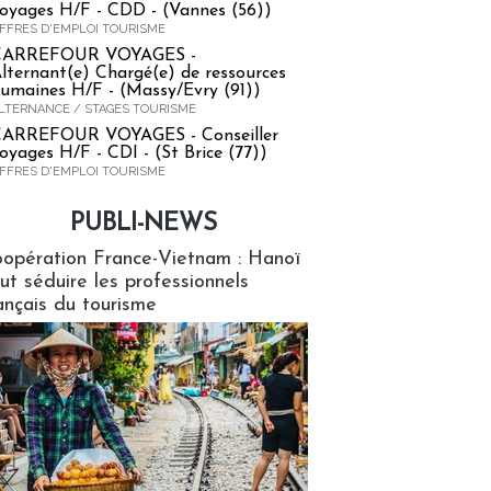
oyages H/F - CDD - (Vannes (56))
FFRES D'EMPLOI TOURISME
CARREFOUR VOYAGES -
lternant(e) Chargé(e) de ressources
umaines H/F - (Massy/Evry (91))
LTERNANCE / STAGES TOURISME
ARREFOUR VOYAGES - Conseiller
oyages H/F - CDI - (St Brice (77))
FFRES D'EMPLOI TOURISME
PUBLI-NEWS
ews
opération France-Vietnam : Hanoï
ut séduire les professionnels
ançais du tourisme