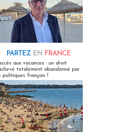
PARTEZ
EN
FRANCE
 en France
accès aux vacances : un droit
achevé totalement abandonné par
s politiques français !