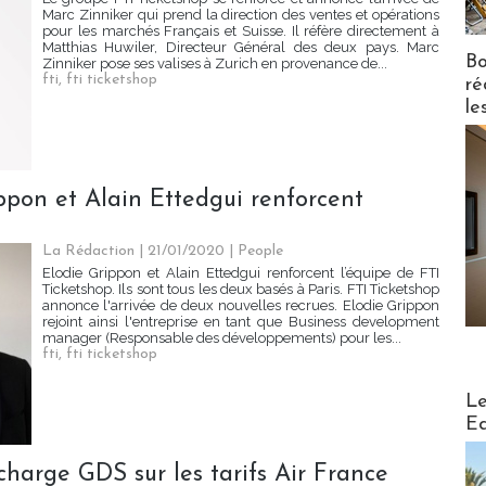
Marc Zinniker qui prend la direction des ventes et opérations
pour les marchés Français et Suisse. Il réfère directement à
Matthias Huwiler, Directeur Général des deux pays. Marc
Bo
Zinniker pose ses valises à Zurich en provenance de...
fti
,
fti ticketshop
ré
le
ippon et Alain Ettedgui renforcent
La Rédaction
| 21/01/2020
|
People
Elodie Grippon et Alain Ettedgui renforcent l’équipe de FTI
Ticketshop. Ils sont tous les deux basés à Paris. FTI Ticketshop
annonce l'arrivée de deux nouvelles recrues. Elodie Grippon
rejoint ainsi l'entreprise en tant que Business development
manager (Responsable des développements) pour les...
fti
,
fti ticketshop
Distribu
Le
Ed
charge GDS sur les tarifs Air France