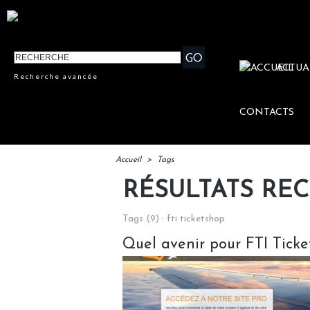
ACTUA
Recherche avancée
CONTACTS
Accueil
>
Tags
RÉSULTATS RE
Tags (9) : fti ticketshop
Quel avenir pour FTI Ticke