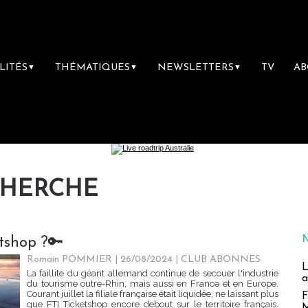
LITÉS
THÉMATIQUES
NEWSLETTERS
TV
A
▼
▼
▼
CHERCHE
tshop ?🔑
Romain POMMIER
| 26/08/2024
|
CLUB ABONNES
L
La faillite du géant allemand continue de secouer l'industrie
a
du tourisme outre-Rhin, mais aussi en France et en Europe.
Courant juillet la filiale française était liquidée, ne laissant plus
F
que FTI Ticketshop encore debout sur le territoire français.
M