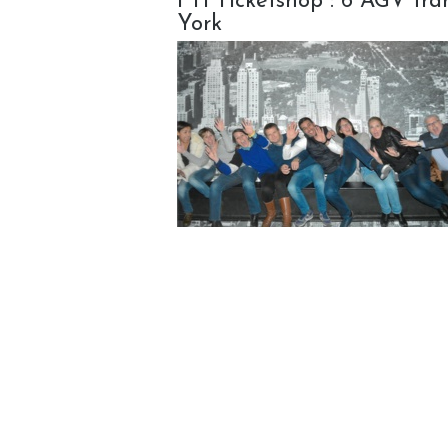
FTI Ticketshop : 6 AGV fra
York