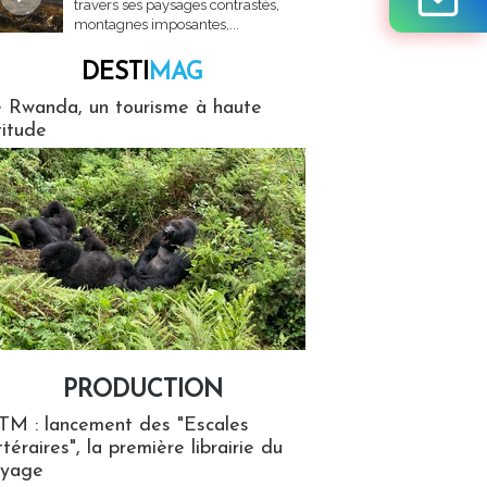
travers ses paysages contrastés,
montagnes imposantes,...
DESTI
MAG
MAG
 Rwanda, un tourisme à haute
titude
PRODUCTION
ion
TM : lancement des "Escales
ttéraires", la première librairie du
oyage