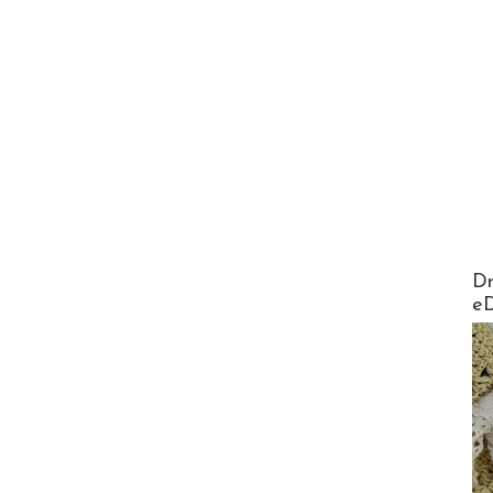
AirMa
Dr
e