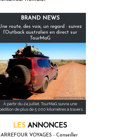
BRAND NEWS
Une route, des voix, un regard : suivez
l’Outback australien en direct sur
TourMaG
À partir du 24 juillet, TourMaG suivra une
pédition de plus de 5 000 kilomètres à travers...
LES
ANNONCES
ARREFOUR VOYAGES - Conseiller