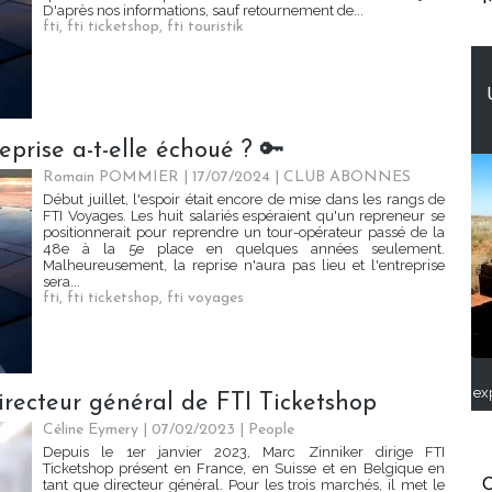
D'après nos informations, sauf retournement de...
fti
,
fti ticketshop
,
fti touristik
eprise a-t-elle échoué ? 🔑
Romain POMMIER
| 17/07/2024
|
CLUB ABONNES
Début juillet, l'espoir était encore de mise dans les rangs de
FTI Voyages. Les huit salariés espéraient qu'un repreneur se
positionnerait pour reprendre un tour-opérateur passé de la
48e à la 5e place en quelques années seulement.
Malheureusement, la reprise n'aura pas lieu et l'entreprise
sera...
fti
,
fti ticketshop
,
fti voyages
ex
recteur général de FTI Ticketshop
Céline Eymery
| 07/02/2023
|
People
Depuis le 1er janvier 2023, Marc Zinniker dirige FTI
Ticketshop présent en France, en Suisse et en Belgique en
C
tant que directeur général. Pour les trois marchés, il met le