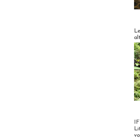
DESTI
Le
al
Product
IF
Li
v