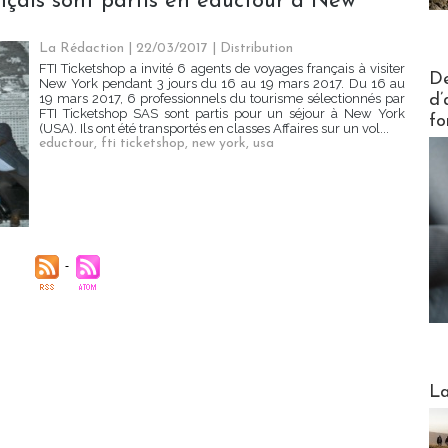
nçais sont partis en éductour à New
La Rédaction
| 22/03/2017
|
Distribution
FTI Ticketshop a invité 6 agents de voyages français à visiter
Actus V
De
New York pendant 3 jours du 16 au 19 mars 2017. Du 16 au
d’
19 mars 2017, 6 professionnels du tourisme sélectionnés par
FTI Ticketshop SAS sont partis pour un séjour à New York
fo
(USA). Ils ont été transportés en classes Affaires sur un vol...
eductour
,
fti ticketshop
,
new york
,
usa
Webinai
La