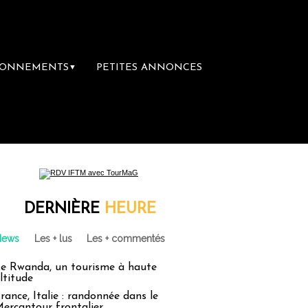
BONNEMENTS
PETITES ANNONCES
▼
DERNIÈRE
HEURE
News
Les + lus
Les + commentés
e Rwanda, un tourisme à haute
ltitude
rance, Italie : randonnée dans le
ercantour frontalier