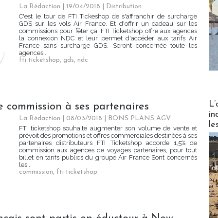
La Rédaction
| 19/04/2018
|
Distribution
C'est le tour de FTI Tickeshop de s'affranchir de surcharge
GDS sur les vols Air France. Et d'offrir un cadeau sur les
commissions pour fêter ça. FTI Ticketshop offre aux agences
la connexion NDC et leur permet d'accéder aux tarifs Air
France sans surcharge GDS. Seront concernée toute les
agences...
fti ticketshop
,
gds
,
ndc
Partez
L’
de commission à ses partenaires
in
La Rédaction
| 08/03/2018
|
BONS PLANS AGV
le
FTI ticketshop souhaite augmenter son volume de vente et
prévoit des promotions et offres commerciales destinées à ses
partenaires distributeurs FTI Ticketshop accorde 1,5% de
commission aux agences de voyages partenaires, pour tout
billet en tarifs publics du groupe Air France Sont concernés
les...
commission
,
fti ticketshop