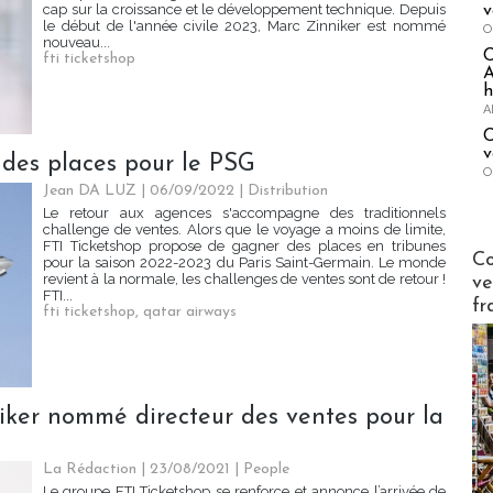
cap sur la croissance et le développement technique. Depuis
v
le début de l'année civile 2023, Marc Zinniker est nommé
O
nouveau...
fti ticketshop
A
h
A
C
v
 des places pour le PSG
O
Jean DA LUZ
| 06/09/2022
|
Distribution
Le retour aux agences s'accompagne des traditionnels
challenge de ventes. Alors que le voyage a moins de limite,
FTI Ticketshop propose de gagner des places en tribunes
Publi-n
Co
pour la saison 2022-2023 du Paris Saint-Germain. Le monde
revient à la normale, les challenges de ventes sont de retour !
ve
FTI...
fr
fti ticketshop
,
qatar airways
iker nommé directeur des ventes pour la
La Rédaction
| 23/08/2021
|
People
Le groupe FTI Ticketshop se renforce et annonce l’arrivée de