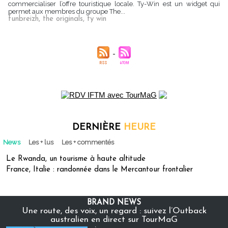
commercialiser l’offre touristique locale. Ty-Win est un widget qui
permet aux membres du groupe The...
funbreizh
,
the originals
,
ty win
DERNIÈRE
HEURE
News
Les + lus
Les + commentés
Le Rwanda, un tourisme à haute altitude
France, Italie : randonnée dans le Mercantour frontalier
BRAND NEWS
Une route, des voix, un regard : suivez l’Outback
australien en direct sur TourMaG