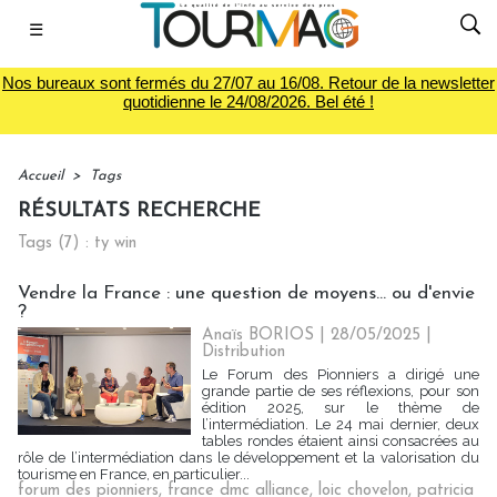
☰
Nos bureaux sont fermés du 27/07 au 16/08. Retour de la newsletter
quotidienne le 24/08/2026. Bel été !
Accueil
>
Tags
RÉSULTATS RECHERCHE
Tags (7) : ty win
Vendre la France : une question de moyens... ou d'envie
?
Anaïs BORIOS
| 28/05/2025
|
Distribution
Le Forum des Pionniers a dirigé une
grande partie de ses réflexions, pour son
édition 2025, sur le thème de
l’intermédiation. Le 24 mai dernier, deux
tables rondes étaient ainsi consacrées au
rôle de l’intermédiation dans le développement et la valorisation du
tourisme en France, en particulier...
forum des pionniers
,
france dmc alliance
,
loic chovelon
,
patricia