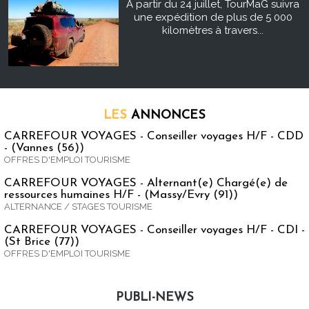
À partir du 24 juillet, TourMaG suivra
une expédition de plus de 5 000
kilomètres à travers...
LES
ANNONCES
CARREFOUR VOYAGES - Conseiller voyages H/F - CDD
- (Vannes (56))
OFFRES D'EMPLOI TOURISME
CARREFOUR VOYAGES - Alternant(e) Chargé(e) de
ressources humaines H/F - (Massy/Evry (91))
ALTERNANCE / STAGES TOURISME
CARREFOUR VOYAGES - Conseiller voyages H/F - CDI -
(St Brice (77))
OFFRES D'EMPLOI TOURISME
PUBLI-NEWS