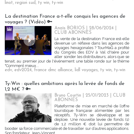
linot
,
region sud
,
ty win
,
ty-win
La destination France a-t-elle conquis les agences de
voyages ? (Vidéo) 🔑
Anaïs BORIOS
| 28/06/2024
|
CLUB ABONNES
La vente de la destination France est-elle
devenue un réflexe dans les agences de
voyages hexagonales ? TourMaG a profité
du Congrès des EDV à Val d'Isère pour
aller sonder les distributeurs, alors que se
tenait, au premier jour de l'événement une table ronde sur le thème
"Comment mieux...
edv
,
edv2024
,
france dmc alliance
,
lidl voyages
,
ty win
,
ty-win
Ty-Win : quelles ambitions après la levée de fonds de
1,2 M€ ? 🔑
Bruno Courtin
| 25/01/2023
|
CLUB
ABONNES
Plateforme de mise en marché de l’offre
touristique française alimentée par les
réceptifs, Ty-Win se développe et se
déploie. Une nouvelle levée de fonds (1)
de 1,2 million € doit lui permettre de
booster sa force commerciale et de travailler sur d’autres applications.
Son fondateur, Jean-Vincent...