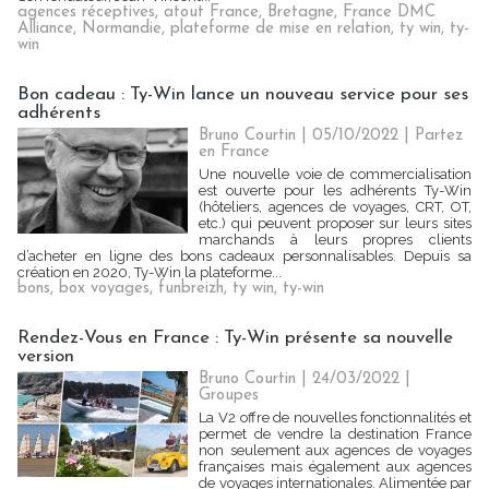
agences réceptives
,
atout France
,
Bretagne
,
France DMC
Alliance
,
Normandie
,
plateforme de mise en relation
,
ty win
,
ty-
win
Bon cadeau : Ty-Win lance un nouveau service pour ses
adhérents
Bruno Courtin
| 05/10/2022
|
Partez
en France
Une nouvelle voie de commercialisation
est ouverte pour les adhérents Ty-Win
(hôteliers, agences de voyages, CRT, OT,
etc.) qui peuvent proposer sur leurs sites
marchands à leurs propres clients
d’acheter en ligne des bons cadeaux personnalisables. Depuis sa
création en 2020, Ty-Win la plateforme...
bons
,
box voyages
,
funbreizh
,
ty win
,
ty-win
Rendez-Vous en France : Ty-Win présente sa nouvelle
version
Bruno Courtin
| 24/03/2022
|
Groupes
La V2 offre de nouvelles fonctionnalités et
permet de vendre la destination France
non seulement aux agences de voyages
françaises mais également aux agences
de voyages internationales. Alimentée par