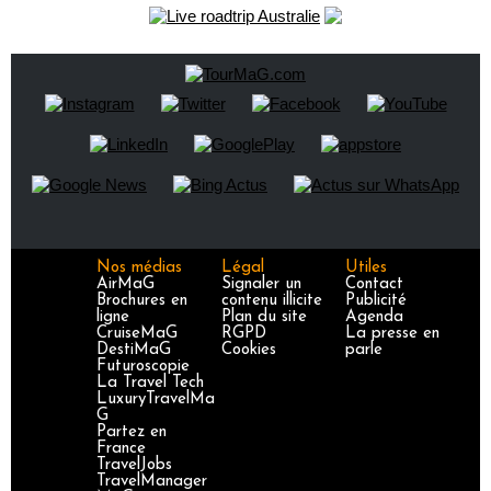
Nos médias
Légal
Utiles
AirMaG
Signaler un
Contact
Brochures en
contenu illicite
Publicité
ligne
Plan du site
Agenda
CruiseMaG
RGPD
La presse en
DestiMaG
Cookies
parle
Futuroscopie
La Travel Tech
LuxuryTravelMa
G
Partez en
France
TravelJobs
TravelManager