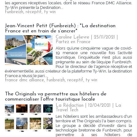
les agences réceptives locales, dont le réseau France DMC Alliance,
Ty-Win présente la Destination...
funbreizh
,
réceptif
,
ty win
Jean-Vincent Petit (Funbreizh) : "La destination
France est en train de s’ancrer"
Caroline Lelievre
| 25/11/2021
|
Partez en France
Alors qu’une cinquième vague de covid-
19 menace une nouvelle fois l’activité
touristique, l’inquiétude n’est plus aussi
prégnante au sein de l’équipe Funbreizh.
Pour le directeur de l'agence réceptive et
événementielle, aussi créateur de la plateforme Ty-Win, la destination
France a réussi le pari...
france dmc alliance
,
funbreizh
,
receptif
,
ty win
The Originals va permettre aux hôteliers de
commercialiser l’offre touristique locale
La Rédaction
| 12/04/2021
|
La
Travel Tech
Les hôteliers sont les ambassadeurs d'un
territoire et The Originals l'a bien compris.
Le groupe a décidé d'investir dans la
technologie bretonne de Funbreizh, pour
permettre à ses hôteliers de