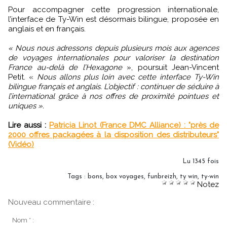
Pour accompagner cette progression internationale,
l’interface de Ty-Win est désormais bilingue, proposée en
anglais et en français.
« Nous nous adressons depuis plusieurs mois aux agences
de voyages internationales pour valoriser la destination
France au-delà de l’Hexagone
», poursuit Jean-Vincent
Petit. «
Nous allons plus loin avec cette interface Ty-Win
bilingue français et anglais. L’objectif : continuer de séduire à
l’international grâce à nos offres de proximité pointues et
uniques ».
Lire aussi :
Patricia Linot (France DMC Alliance) : "près de
2000 offres packagées à la disposition des distributeurs"
(Vidéo)
Lu 1345 fois
Tags
:
bons
,
box voyages
,
funbreizh
,
ty win
,
ty-win
Notez
Nouveau commentaire :
Nom * :