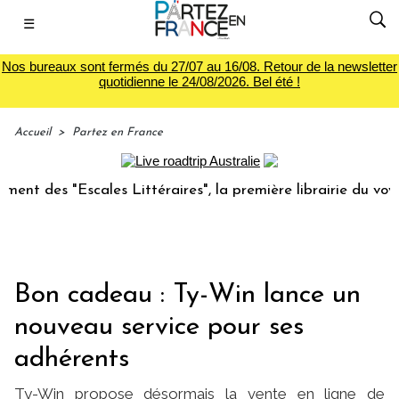
☰
Nos bureaux sont fermés du 27/07 au 16/08. Retour de la newsletter
quotidienne le 24/08/2026. Bel été !
Accueil
>
Partez en France
es "Escales Littéraires", la première librairie du voyage
Bon cadeau : Ty-Win lance un
nouveau service pour ses
adhérents
Ty-Win propose désormais la vente en ligne de