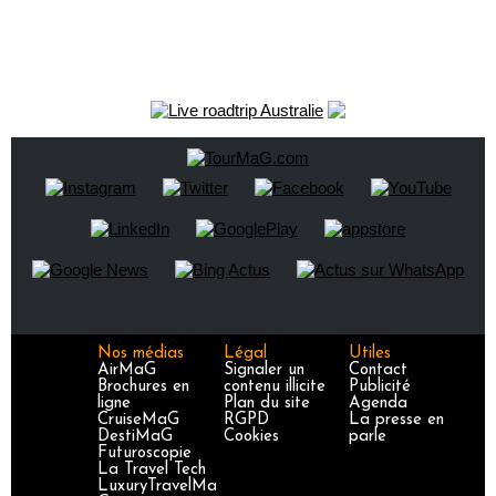
Nos médias
Légal
Utiles
AirMaG
Signaler un
Contact
Brochures en
contenu illicite
Publicité
ligne
Plan du site
Agenda
CruiseMaG
RGPD
La presse en
DestiMaG
Cookies
parle
Futuroscopie
La Travel Tech
LuxuryTravelMa