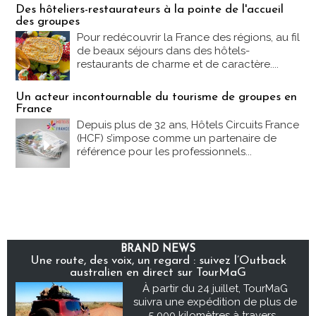
Des hôteliers-restaurateurs à la pointe de l'accueil
des groupes
Pour redécouvrir la France des régions, au fil
de beaux séjours dans des hôtels-
restaurants de charme et de caractère....
Un acteur incontournable du tourisme de groupes en
France
Depuis plus de 32 ans, Hôtels Circuits France
(HCF) s’impose comme un partenaire de
référence pour les professionnels...
BRAND NEWS
Une route, des voix, un regard : suivez l’Outback
australien en direct sur TourMaG
À partir du 24 juillet, TourMaG
suivra une expédition de plus de
5 000 kilomètres à travers...