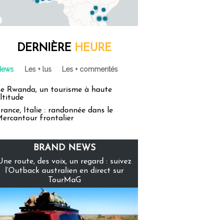
DERNIÈRE
HEURE
News
Les + lus
Les + commentés
e Rwanda, un tourisme à haute
ltitude
rance, Italie : randonnée dans le
ercantour frontalier
BRAND NEWS
Une route, des voix, un regard : suivez
l’Outback australien en direct sur
TourMaG