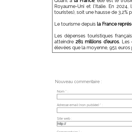
Quant à
la France
, elle est le tro
Royaume-Uni et l'Italie. En 2024, l
touristes), soit une hausse de 3,2% 
Le tourisme depuis
la France représ
Les dépenses touristiques frança
atteindre
281 millions d'euros
. Les
élevées que la moyenne, 951 euros 
Nouveau commentaire :
Nom * :
Adresse email (non publiée) * :
Site web :