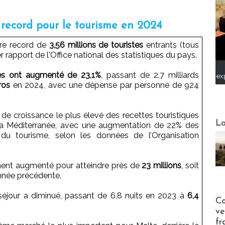
record pour le tourisme en 2024
bre record de
3,56 millions de touristes
entrants (tous
 rapport de l'Office national des statistiques du pays.
tes ont augmenté de 23,1%
, passant de 2,7 milliards
ex
ros
en 2024, avec une dépense par personne de 924
 de croissance le plus élevé des recettes touristiques
Webinai
La
 la Méditerranée, avec une augmentation de 22% des
 du tourisme, selon les données de l’Organisation
ement augmenté pour atteindre près de
23 millions
, soit
année précédente.
éjour a diminué, passant de 6,8 nuits en 2023 à
6,4
Publi-n
Co
ve
fr