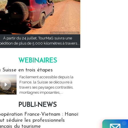
À partir du 24 juillet, TourMaG suivra une
pédition de plus de 5 000 kilomètres à travers...
WEBINAIRES
res
 Suisse en trois étapes
Facilement accessible depuis la
France, la Suisse se découvre à
travers ses paysages contrastés,
montagnes imposantes,...
PUBLI-NEWS
ews
opération France-Vietnam : Hanoï
ut séduire les professionnels
ançais du tourisme