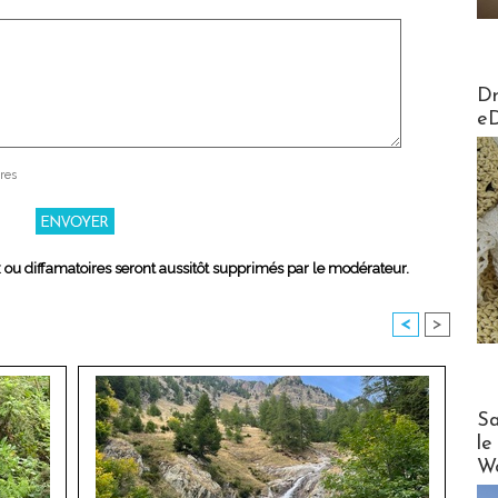
AirMa
Dr
e
res
x ou diffamatoires seront aussitôt supprimés par le modérateur.
<
>
Cruise
Sa
le
Wo