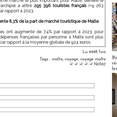
isième marché le plus important pour Malte, derrière le
'archipel a attiré
295 396 touristes français
(+9 263
par rapport à 2023.
ente 8,3% de la part de marché touristique de Malte
.
ises ont augmenté de 7,4% par rapport à 2023, pour
 dépenses françaises par personne à Malte sont plus
par rapport à la moyenne globale de 924 euros.
Lu 4448 fois
Bo
Tags
:
malte
,
voyage
,
voyage malte
ré
Notez
le