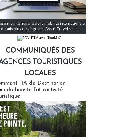
ésent sur le marché de la mobilité internationale
depuis plus de vingt ans, Assur-Travel s'est...
COMMUNIQUÉS DES
AGENCES TOURISTIQUES
LOCALES
qués des agences touristiques locales
mment l’IA de Destination
nada booste l’attractivité
uristique