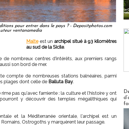
ditions pour entrer dans le pays ? - Depositphotos.com
uteur ventanamedia
Malte
est un
archipel situé à 93 kilomètres
au sud de la Sicile
.
 de nombreux centres d'intérêts, aux premiers rangs
 aussi son bord de mer.
lte compte de nombreuses stations balnéaires, parmi
es plages dont celle de
Balluta Bay
.
Actus V
De
me pas qu'avec farniente : la culture et l'histoire y ont
d’
pourront y découvrir des temples mégalithiques qui
fo
ntale et la Méditerranée orientale, l'archipel est un
cs, Romains, Ostrogoths y marquèrent leur passage.