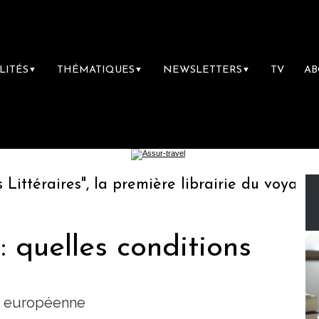
LITÉS
THÉMATIQUES
NEWSLETTERS
TV
A
▼
▼
▼
éraires", la première librairie du voyage
L
 quelles conditions
n européenne