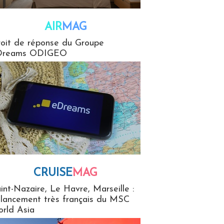
AIR
MAG
G
oit de réponse du Groupe
Dreams ODIGEO
CRUISE
MAG
MaG
int-Nazaire, Le Havre, Marseille :
 lancement très français du MSC
rld Asia