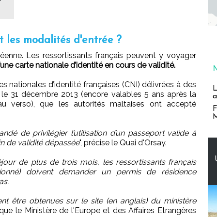
t les modalités d'entrée ?
enne. Les ressortissants français peuvent y voyager
ne carte nationale d’identité en cours de validité.
s nationales d’identité françaises (CNI) délivrées à des
L
t le 31 décembre 2013 (encore valables 5 ans après la
a
au verso), que les autorités maltaises ont accepté
F
M
dé de privilégier l’utilisation d’un passeport valide à
in de validité dépassée
", précise le Quai d'Orsay.
jour de plus de trois mois, les ressortissants français
tionné) doivent demander un permis de résidence
as.
t être obtenues sur le site (en anglais) du ministère
que le Ministère de l'Europe et des Affaires Etrangères