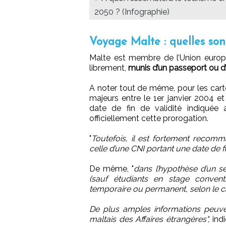
2050 ? (Infographie)
Voyage Malte : quelles son
Malte est membre de l’Union europé
librement,
munis d’un passeport ou d’u
A noter tout de même, pour les carte
majeurs entre le 1er janvier 2004 e
date de fin de validité indiquée 
officiellement cette prorogation.
"
Toutefois, il est fortement recomman
celle d’une CNI portant une date de f
De même, "
dans l’hypothèse d’un sé
(sauf étudiants en stage conven
temporaire ou permanent, selon le c
De plus amples informations peuven
maltais des Affaires étrangères",
indi