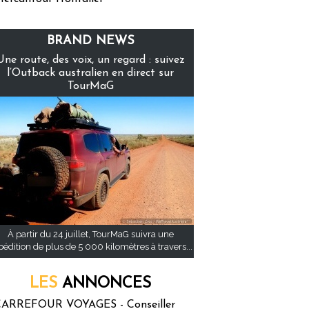
BRAND NEWS
Une route, des voix, un regard : suivez
l’Outback australien en direct sur
TourMaG
À partir du 24 juillet, TourMaG suivra une
pédition de plus de 5 000 kilomètres à travers...
LES
ANNONCES
ARREFOUR VOYAGES - Conseiller