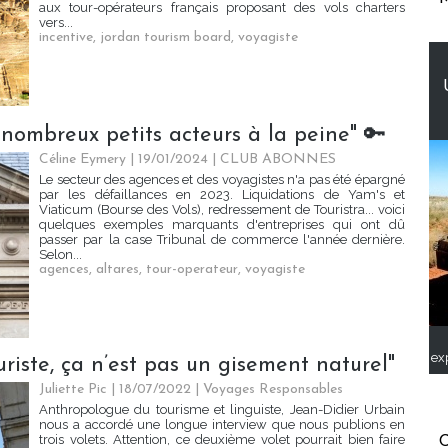
aux tour-opérateurs français proposant des vols charters
vers...
incentive
,
jordan tourism board
,
voyagiste
 nombreux petits acteurs à la peine" 🔑
Céline Eymery
| 19/01/2024
|
CLUB ABONNES
Le secteur des agences et des voyagistes n'a pas été épargné
par les défaillances en 2023. Liquidations de Yam's et
Viaticum (Bourse des Vols), redressement de Touristra... voici
quelques exemples marquants d'entreprises qui ont dû
passer par la case Tribunal de commerce l'année dernière.
Selon...
agences
,
altares
,
tour-operateur
,
voyagiste
ex
uriste, ça n’est pas un gisement naturel"
Juliette Pic
| 18/07/2022
|
Voyages Responsables
Anthropologue du tourisme et linguiste, Jean-Didier Urbain
nous a accordé une longue interview que nous publions en
trois volets. Attention, ce deuxième volet pourrait bien faire
C