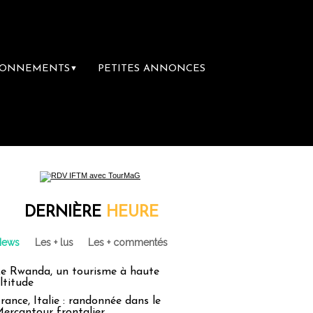
BONNEMENTS
PETITES ANNONCES
▼
DERNIÈRE
HEURE
News
Les + lus
Les + commentés
e Rwanda, un tourisme à haute
ltitude
rance, Italie : randonnée dans le
ercantour frontalier