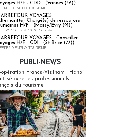
oyages H/F - CDD - (Vannes (56))
FFRES D'EMPLOI TOURISME
CARREFOUR VOYAGES -
lternant(e) Chargé(e) de ressources
umaines H/F - (Massy/Evry (91))
LTERNANCE / STAGES TOURISME
ARREFOUR VOYAGES - Conseiller
oyages H/F - CDI - (St Brice (77))
FFRES D'EMPLOI TOURISME
PUBLI-NEWS
ews
opération France-Vietnam : Hanoï
ut séduire les professionnels
ançais du tourisme