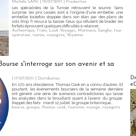
Michèle SANI
| 19/07/2011
|
Production
Les spécialistes de la Tunisie retrouvent le sourire. Sans
surprise, les prix cassés sont à l'origine d'une embellie, une
embellie toutefois stoppée dans son élan par des plans de
vols (trop ?) revus à la baisse. Ceux qui refusent de brader les
forfaits éprouvent quelques difficultés à relancer...
Authentique
,
Fram
,
Look Voyages
,
Marmara
,
Sangho
,
tour
opérateur
,
tunisie
,
voyagiste
,
Voyamar
urse s'interroge sur son avenir et sa
AirMa
Dr
| 17/07/2011
|
Distribution
e
En 170 ans d’existence, Thomas Cook en a connu d’autres. Et
pourtant, les événements boursiers de la semaine dernière
ont généré une série de scenarios contradictoires qui laisse
les analystes dans le brouillard quant à l’avenir du groupe.
Rappel des faits : mardi 12 juillet, le groupe britannique...
bourse
,
groupe
,
thomas cook
,
tourisme
,
voyage
,
voyagiste