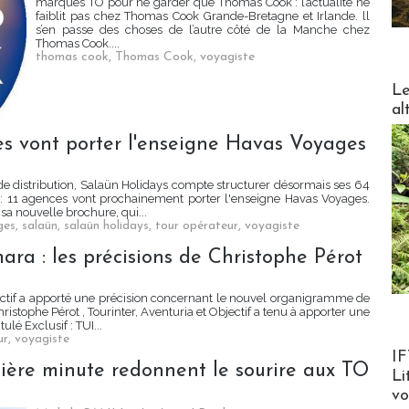
marques TO pour ne garder que Thomas Cook : l’actualité ne
faiblit pas chez Thomas Cook Grande-Bretagne et Irlande. ll
s’en passe des choses de l’autre côté de la Manche chez
Thomas Cook....
thomas cook
,
Thomas Cook
,
voyagiste
DESTI
Le
al
es vont porter l'enseigne Havas Voyages
e distribution, Salaün Holidays compte structurer désormais ses 64
 : 11 agences vont prochainement porter l'enseigne Havas Voyages.
 sa nouvelle brochure, qui...
ges
,
salaün
,
salaün holidays
,
tour opérateur
,
voyagiste
ara : les précisions de Christophe Pérot
bjectif a apporté une précision concernant le nouvel organigramme de
stophe Pérot , Tourinter, Aventuria et Objectif a tenu à apporter une
ulé Exclusif : TUI...
ur
,
voyagiste
Product
IF
rnière minute redonnent le sourire aux TO
Li
v