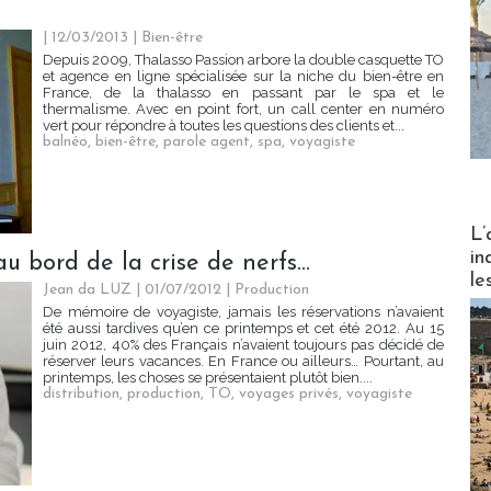
| 12/03/2013
|
Bien-être
Depuis 2009, Thalasso Passion arbore la double casquette TO
et agence en ligne spécialisée sur la niche du bien-être en
France, de la thalasso en passant par le spa et le
thermalisme. Avec en point fort, un call center en numéro
vert pour répondre à toutes les questions des clients et...
balnéo
,
bien-être
,
parole agent
,
spa
,
voyagiste
Partez
L’
in
au bord de la crise de nerfs…
le
Jean da LUZ | 01/07/2012
|
Production
De mémoire de voyagiste, jamais les réservations n’avaient
été aussi tardives qu’en ce printemps et cet été 2012. Au 15
juin 2012, 40% des Français n’avaient toujours pas décidé de
réserver leurs vacances. En France ou ailleurs… Pourtant, au
printemps, les choses se présentaient plutôt bien....
distribution
,
production
,
TO
,
voyages privés
,
voyagiste