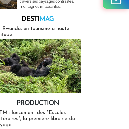
travers ses paysages contrastés,
montagnes imposantes,...
DESTI
MAG
MAG
 Rwanda, un tourisme à haute
titude
PRODUCTION
ion
TM : lancement des "Escales
ttéraires", la première librairie du
oyage