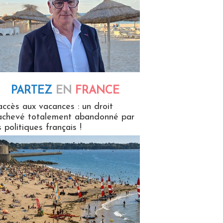
PARTEZ
EN
FRANCE
 en France
accès aux vacances : un droit
achevé totalement abandonné par
s politiques français !