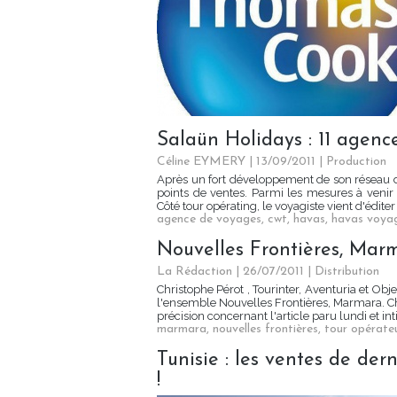
Salaün Holidays : 11 agenc
Céline EYMERY | 13/09/2011
|
Production
Après un fort développement de son réseau d
points de ventes. Parmi les mesures à venir
Côté tour opérating, le voyagiste vient d'éditer
agence de voyages
,
cwt
,
havas
,
havas voya
Nouvelles Frontières, Marm
La Rédaction
| 26/07/2011
|
Distribution
Christophe Pérot , Tourinter, Aventuria et O
l'ensemble Nouvelles Frontières, Marmara. Chri
précision concernant l'article paru lundi et intit
marmara
,
nouvelles frontières
,
tour opérate
Tunisie : les ventes de de
!