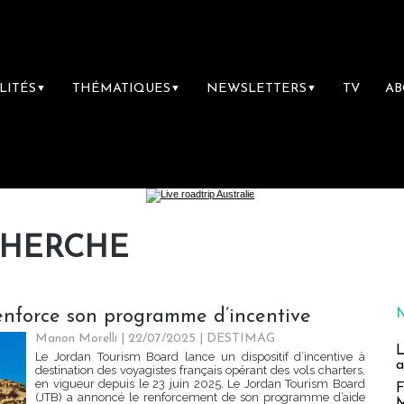
LITÉS
THÉMATIQUES
NEWSLETTERS
TV
A
▼
▼
▼
CHERCHE
enforce son programme d’incentive
Manon Morelli
| 22/07/2025
|
DESTIMAG
L
Le Jordan Tourism Board lance un dispositif d’incentive à
a
destination des voyagistes français opérant des vols charters,
en vigueur depuis le 23 juin 2025. Le Jordan Tourism Board
F
(JTB) a annoncé le renforcement de son programme d’aide
M