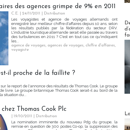
ffaires des agences grimpe de 9% en 2011
C.E. | 24/11/2011
|
Distribution
Les voyagistes et agence de voyages allemands ont
Actus V
De
enregistré leur meilleur chiffre d'affaires depuis 10 ans, selon
les résultats publiés par la fédération du secteur DRV.
d’
L'industrie touristique allemande serait elle passée au travers
fo
des turbulences en 2011 ? C'est en tout cas ce qu'indiquent
les...
agence de voyages
,
agences de voyages
,
chiffre d'affaires
,
voyagiste
-il proche de la faillite ?
nt sur le report de l'annonce des résultats de Thomas Cook. Le groupe
 de livre. Le groupe britannique Thomas Cook serait-il au bord de la
a situation du...
n chez Thomas Cook Plc
Webinai
La
| 19/10/2011
|
Distribution
La nomination imminente du nouveau Pdg du groupe, la
remise en question de 300 postes Co-op, la suppression des