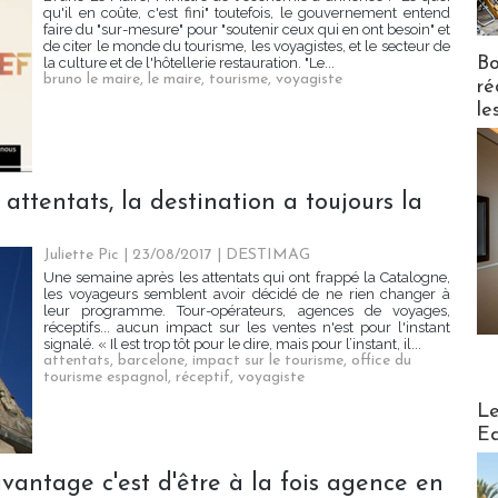
qu'il en coûte, c'est fini" toutefois, le gouvernement entend
faire du "sur-mesure" pour "soutenir ceux qui en ont besoin" et
de citer le monde du tourisme, les voyagistes, et le secteur de
Bo
la culture et de l'hôtellerie restauration. "Le...
bruno le maire
,
le maire
,
tourisme
,
voyagiste
ré
le
 attentats, la destination a toujours la
Juliette Pic | 23/08/2017
|
DESTIMAG
Une semaine après les attentats qui ont frappé la Catalogne,
les voyageurs semblent avoir décidé de ne rien changer à
leur programme. Tour-opérateurs, agences de voyages,
réceptifs... aucun impact sur les ventes n'est pour l'instant
signalé. « Il est trop tôt pour le dire, mais pour l’instant, il...
attentats
,
barcelone
,
impact sur le tourisme
,
office du
tourisme espagnol
,
réceptif
,
voyagiste
Distribu
Le
Ed
vantage c'est d'être à la fois agence en