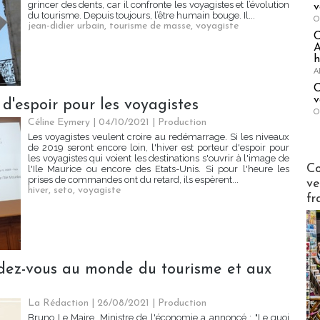
grincer des dents, car il confronte les voyagistes et l’évolution
v
du tourisme. Depuis toujours, l’être humain bouge. Il...
O
jean-didier urbain
,
tourisme de masse
,
voyagiste
A
h
A
C
v
 d'espoir pour les voyagistes
O
Céline Eymery
| 04/10/2021
|
Production
Les voyagistes veulent croire au redémarrage. Si les niveaux
de 2019 seront encore loin, l'hiver est porteur d'espoir pour
les voyagistes qui voient les destinations s'ouvrir à l'image de
Publi-n
Co
l'Ile Maurice ou encore des Etats-Unis. Si pour l'heure les
prises de commandes ont du retard, ils espèrent...
ve
hiver
,
seto
,
voyagiste
fr
dez-vous au monde du tourisme et aux
La Rédaction
| 26/08/2021
|
Production
Bruno Le Maire, Ministre de l'économie a annoncé : "Le quoi