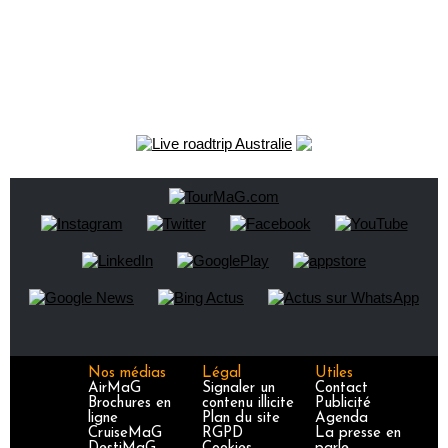
Nos médias
Légal
Utiles
AirMaG
Signaler un
Contact
Brochures en
contenu illicite
Publicité
ligne
Plan du site
Agenda
CruiseMaG
RGPD
La presse en