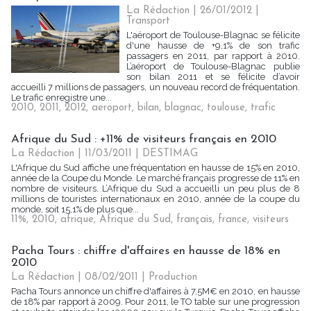
La Rédaction
| 26/01/2012
|
Transport
L'aéroport de Toulouse-Blagnac se félicite
d'une hausse de +9,1% de son trafic
passagers en 2011, par rapport à 2010.
L’aéroport de Toulouse-Blagnac publie
son bilan 2011 et se félicite d’avoir
accueilli 7 millions de passagers, un nouveau record de fréquentation.
Le trafic enregistre une...
2010
,
2011
,
2012
,
aeroport
,
bilan
,
blagnac
,
toulouse
,
trafic
Afrique du Sud : +11% de visiteurs français en 2010
La Rédaction | 11/03/2011
|
DESTIMAG
L'Afrique du Sud affiche une fréquentation en hausse de 15% en 2010,
année de la Coupe du Monde. Le marché français progresse de 11% en
nombre de visiteurs. L’Afrique du Sud a accueilli un peu plus de 8
millions de touristes internationaux en 2010, année de la coupe du
monde, soit 15,1% de plus que...
11%
,
2010
,
afrique
,
Afrique du Sud
,
français
,
france
,
visiteurs
Pacha Tours : chiffre d'affaires en hausse de 18% en
2010
La Rédaction | 08/02/2011
|
Production
Pacha Tours annonce un chiffre d'affaires à 7,5M€ en 2010, en hausse
de 18% par rapport à 2009. Pour 2011, le TO table sur une progression