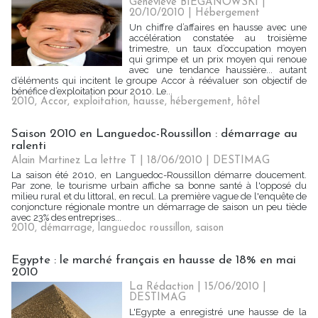
Geneviève BIEGANOWSKI |
20/10/2010
|
Hébergement
Un chiffre d’affaires en hausse avec une
accélération constatée au troisième
trimestre, un taux d’occupation moyen
qui grimpe et un prix moyen qui renoue
avec une tendance haussière... autant
d’éléments qui incitent le groupe Accor à réévaluer son objectif de
bénéfice d’exploitation pour 2010. Le...
2010
,
Accor
,
exploitation
,
hausse
,
hébergement
,
hôtel
Saison 2010 en Languedoc-Roussillon : démarrage au
ralenti
Alain Martinez La lettre T | 18/06/2010
|
DESTIMAG
La saison été 2010, en Languedoc-Roussillon démarre doucement.
Par zone, le tourisme urbain affiche sa bonne santé à l'opposé du
milieu rural et du littoral, en recul. La première vague de l'enquête de
conjoncture régionale montre un démarrage de saison un peu tiède
avec 23% des entreprises...
2010
,
démarrage
,
languedoc roussillon
,
saison
Egypte : le marché français en hausse de 18% en mai
2010
La Rédaction | 15/06/2010
|
DESTIMAG
L'Egypte a enregistré une hausse de la