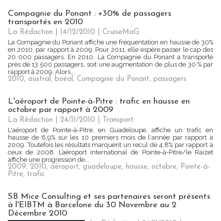
Compagnie du Ponant : +30% de passagers
transportés en 2010
La Rédaction | 14/12/2010
|
CruiseMaG
La Compagnie du Ponant affiche une fréquentation en hausse de 30%
en 2010, par rapport à 2009. Pour 2011, elle espère passer le cap des
20 000 passagers. En 2010, La Compagnie du Ponant a transporté
près de 13 500 passagers, soit une augmentation de plus de 30 % par
rapport à 2009. Alors...
2010
,
austral
,
boéal
,
Compagnie du Ponant
,
passagers
L'aéroport de Pointe-à-Pitre : trafic en hausse en
octobre par rapport à 2009
La Rédaction | 24/11/2010
|
Transport
L'aéroport de Pointe-à-Pitre, en Guadeloupe, affiche un trafic en
hausse de 6,9% sur les 10 premiers mois de l'année par rapport à
2009. Toutefois les résultats marquent un recul de 4,8% par rapport à
ceux de 2008. L’aéroport international de Pointe-à-Pitre/le Raizet
affiche une progression de...
2009
,
2010
,
aéroport
,
guadeloupe
,
hausse
,
octobre
,
Pointe-à-
Pitre
,
trafic
SB Mice Consulting et ses partenaires seront présents
à l'EIBTM à Barcelone du 30 Novembre au 2
Décembre 2010