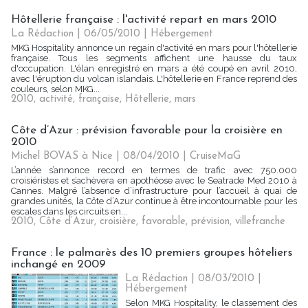
Hôtellerie française : l'activité repart en mars 2010
La Rédaction | 06/05/2010
|
Hébergement
MKG Hospitality annonce un regain d'activité en mars pour l'hôtellerie
française. Tous les segments affichent une hausse du taux
d'occupation. L'élan enregistré en mars a été coupé en avril 2010,
avec l'éruption du volcan islandais. L'hôtellerie en France reprend des
couleurs, selon MKG...
2010
,
activité
,
française
,
Hôtellerie
,
mars
Côte d’Azur : prévision favorable pour la croisière en
2010
Michel BOVAS à Nice | 08/04/2010
|
CruiseMaG
L’année s’annonce record en termes de trafic avec 750.000
croisiéristes et s’achèvera en apothéose avec le Seatrade Med 2010 à
Cannes. Malgré l’absence d’infrastructure pour l’accueil à quai de
grandes unités, la Côte d’Azur continue à être incontournable pour les
escales dans les circuits en...
2010
,
Côte d’Azur
,
croisière
,
favorable
,
prévision
,
villefranche
France : le palmarès des 10 premiers groupes hôteliers
inchangé en 2009
La Rédaction | 08/03/2010
|
Hébergement
Selon MKG Hospitality, le classement des