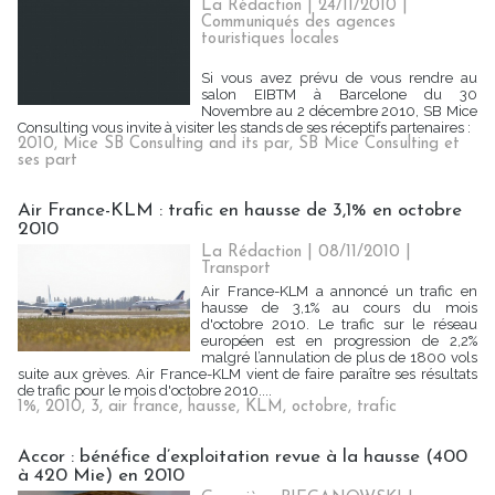
La Rédaction
| 24/11/2010
|
Communiqués des agences
touristiques locales
Si vous avez prévu de vous rendre au
salon EIBTM à Barcelone du 30
Novembre au 2 décembre 2010, SB Mice
Consulting vous invite à visiter les stands de ses réceptifs partenaires :
2010
,
Mice SB Consulting and its par
,
SB Mice Consulting et
ses part
Air France-KLM : trafic en hausse de 3,1% en octobre
2010
La Rédaction | 08/11/2010
|
Transport
Air France-KLM a annoncé un trafic en
hausse de 3,1% au cours du mois
d'octobre 2010. Le trafic sur le réseau
européen est en progression de 2,2%
malgré l’annulation de plus de 1800 vols
suite aux grèves. Air France-KLM vient de faire paraître ses résultats
de trafic pour le mois d'octobre 2010....
1%
,
2010
,
3
,
air france
,
hausse
,
KLM
,
octobre
,
trafic
Accor : bénéfice d’exploitation revue à la hausse (400
à 420 Mie) en 2010