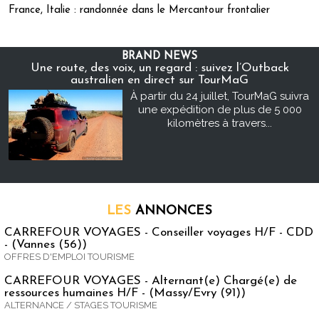
France, Italie : randonnée dans le Mercantour frontalier
BRAND NEWS
Une route, des voix, un regard : suivez l’Outback
australien en direct sur TourMaG
À partir du 24 juillet, TourMaG suivra
une expédition de plus de 5 000
kilomètres à travers...
LES
ANNONCES
CARREFOUR VOYAGES - Conseiller voyages H/F - CDD
- (Vannes (56))
OFFRES D'EMPLOI TOURISME
CARREFOUR VOYAGES - Alternant(e) Chargé(e) de
ressources humaines H/F - (Massy/Evry (91))
ALTERNANCE / STAGES TOURISME