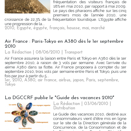
fréquentation des visiteurs français de
18% en mai 2010, par rapport à mai 2009.
Le pays des pharaons affiche sur les cinq
premiers mois de l’année 2010, une
croissance de 22,3% de la fréquentation touristique. L'Egypte affiche
une progression de la...
2010
,
Egypte
,
égypte
,
français
,
hausse
,
mai
,
marché
Air France : Paris-Tokyo en A380 dès le 1er septembre
2010
La Rédaction | 08/06/2010
|
Transport
Air France assurera la liaison entre Paris et Tokyo en A380 dès le 1er
septembre 2010, à raison de 3 vols par semaine. Avec l’arrivée du
4ème A380 dans sa flotte, Air France proposera à compter du 1er
septembre 2010, trois vols par semaine entre Paris et Tokyo, puis une
fois par jour à partir du 5...
1er
,
2010
,
A380
,
air france
,
airbus
,
japon
,
Paris
,
septembre
,
Tokyo
La DGCCRF publie le "Guide des vacances 2010"
La Rédaction | 03/06/2010
|
Distribution
Le Guide des vacances 2010, destiné aux
consommateurs vient d'être mis en ligne
sur le site de la Direction générale de la
Concurrence, de la Consommation et de