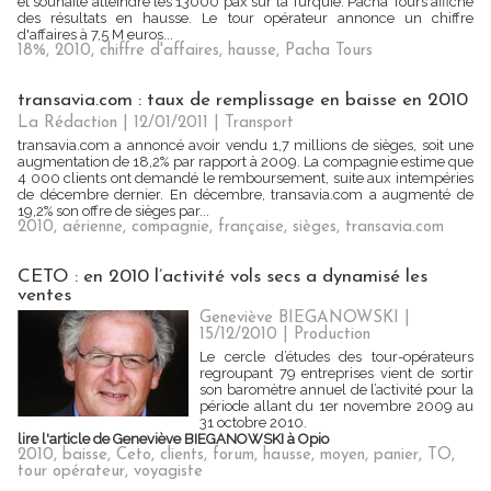
et souhaite atteindre les 13000 pax sur la Turquie. Pacha Tours affiche
des résultats en hausse. Le tour opérateur annonce un chiffre
d'affaires à 7,5 M euros...
18%
,
2010
,
chiffre d'affaires
,
hausse
,
Pacha Tours
transavia.com : taux de remplissage en baisse en 2010
La Rédaction | 12/01/2011
|
Transport
transavia.com a annoncé avoir vendu 1,7 millions de sièges, soit une
augmentation de 18,2% par rapport à 2009. La compagnie estime que
4 000 clients ont demandé le remboursement, suite aux intempéries
de décembre dernier. En décembre, transavia.com a augmenté de
19,2% son offre de sièges par...
2010
,
aérienne
,
compagnie
,
française
,
sièges
,
transavia.com
CETO : en 2010 l’activité vols secs a dynamisé les
ventes
Geneviève BIEGANOWSKI |
15/12/2010
|
Production
Le cercle d’études des tour-opérateurs
regroupant 79 entreprises vient de sortir
son baromètre annuel de l’activité pour la
période allant du 1er novembre 2009 au
31 octobre 2010.
lire l'article de Geneviève BIEGANOWSKI à Opio
2010
,
baisse
,
Ceto
,
clients
,
forum
,
hausse
,
moyen
,
panier
,
TO
,
tour opérateur
,
voyagiste