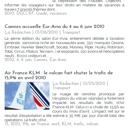
la Répression des Fraudes. Objectifs :
informer les voyageurs sur leur droits en matière de vacances à
travers 7 grands thèmes dont...
2010
,
DGCCRF
,
Guide
,
vacances
Cannes accueille Eur-Avia du 4 au 6 juin 2010
La Rédaction | 01/06/2010
|
Transport
La 4ème édition du salon Eur-Avia, entièrement dédiée à l’aviation
générale, s’annonce riche en nouveautés avec 350 marques Cessna,
Embraer, Hawker Beechcraft, Socata, Mooney, Piper, Husky, Robinson,
Total, Cirrus, Pilatus, Tecnam…) et exposants, 150 avions et hélicoptères
neufs , 8000 visiteurs et...
2010
,
4
,
6 juin
,
Cannes
,
Eur-Avia
Air France-KLM : le volcan fait chuter le trafic de
15,9% en avril 2010
La Rédaction | 10/05/2010
|
Transport
Le nuage de cendres provoqué par
l'éruption du volcan islandais a fortement
impacté les résultats de trafic d'Air
France-KLM. Celui-ci a chuté de 15,9% au
cours du mois d'avril. L’impact net sur le
résultat d’exploitation a été estimé à 35 M€ par jour d’arrêt total des
opérations. Le trafic d'Air...
15
,
2010
,
9%
,
air france
,
avril
,
KLM
,
trafic
,
volcan