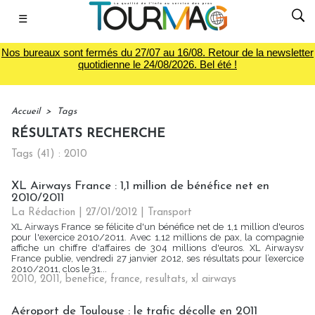
☰
Nos bureaux sont fermés du 27/07 au 16/08. Retour de la newsletter
quotidienne le 24/08/2026. Bel été !
Accueil
>
Tags
RÉSULTATS RECHERCHE
Tags (41) : 2010
XL Airways France : 1,1 million de bénéfice net en
2010/2011
La Rédaction
| 27/01/2012
|
Transport
XL Airways France se félicite d'un bénéfice net de 1,1 million d'euros
pour l'exercice 2010/2011. Avec 1,12 millions de pax, la compagnie
affiche un chiffre d'affaires de 304 millions d'euros. XL Airwaysv
France publie, vendredi 27 janvier 2012, ses résultats pour l’exercice
2010/2011, clos le 31...
2010
,
2011
,
benefice
,
france
,
resultats
,
xl airways
Aéroport de Toulouse : le trafic décolle en 2011