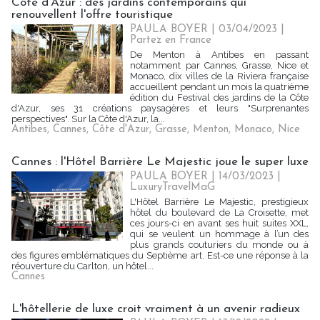
Côte d'Azur : des jardins contemporains qui
renouvellent l'offre touristique
PAULA BOYER
| 03/04/2023
|
Partez en France
De Menton à Antibes en passant
notamment par Cannes, Grasse, Nice et
Monaco, dix villes de la Riviera française
accueillent pendant un mois la quatrième
édition du Festival des jardins de la Côte
d'Azur, ses 31 créations paysagères et leurs "Surprenantes
perspectives". Sur la Côte d'Azur, la...
Antibes
,
Cannes
,
Côte d'Azur
,
Grasse
,
Menton
,
Monaco
,
Nice
Cannes : l'Hôtel Barrière Le Majestic joue le super luxe
PAULA BOYER
| 14/03/2023
|
LuxuryTravelMaG
L'Hôtel Barrière Le Majestic, prestigieux
hôtel du boulevard de La Croisette, met
ces jours-ci en avant ses huit suites XXL,
qui se veulent un hommage à l’un des
plus grands couturiers du monde ou à
des figures emblématiques du Septième art. Est-ce une réponse à la
réouverture du Carlton, un hôtel...
Cannes
L'hôtellerie de luxe croit vraiment à un avenir radieux