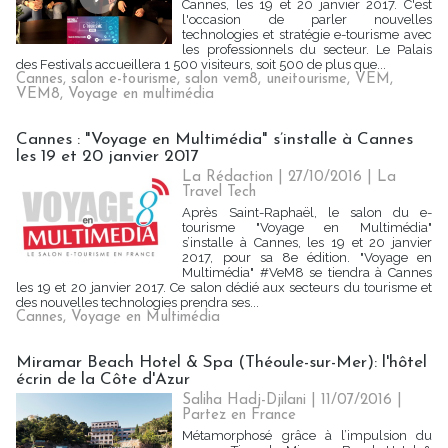
Cannes, les 19 et 20 janvier 2017. C'est
l'occasion de parler nouvelles
technologies et stratégie e-tourisme avec
les professionnels du secteur. Le Palais
des Festivals accueillera 1 500 visiteurs, soit 500 de plus que...
Cannes
,
salon e-tourisme
,
salon vem8
,
uneitourisme
,
VEM
,
VEM8
,
Voyage en multimédia
Cannes : "Voyage en Multimédia" s’installe à Cannes
les 19 et 20 janvier 2017
La Rédaction
| 27/10/2016
|
La
Travel Tech
Après Saint-Raphaël, le salon du e-
tourisme "Voyage en Multimédia"
s’installe à Cannes, les 19 et 20 janvier
2017, pour sa 8e édition. "Voyage en
Multimédia" #VeM8 se tiendra à Cannes
les 19 et 20 janvier 2017. Ce salon dédié aux secteurs du tourisme et
des nouvelles technologies prendra ses...
Cannes
,
Voyage en Multimédia
Miramar Beach Hotel & Spa (Théoule-sur-Mer): l'hôtel
écrin de la Côte d'Azur
Saliha Hadj-Djilani | 11/07/2016
|
Partez en France
Métamorphosé grâce à l’impulsion du