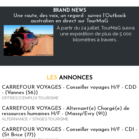
BRAND NEWS
Une route, des voix, un regard : suivez l’Outback
australien en direct sur TourMaG
À partir du 24 juillet, TourMaG suivra
une expédition de plus de 5 000
kilomètres à travers...
LES
ANNONCES
CARREFOUR VOYAGES - Conseiller voyages H/F - CDD
- (Vannes (56))
OFFRES D'EMPLOI TOURISME
CARREFOUR VOYAGES - Alternant(e) Chargé(e) de
ressources humaines H/F - (Massy/Evry (91))
ALTERNANCE / STAGES TOURISME
CARREFOUR VOYAGES - Conseiller voyages H/F - CDI -
(St Brice (77))