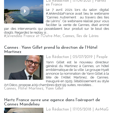
La Rédaction
| 17/04/2021
|
Partez
en France
Le 7 avril 2021 lors du salon digital
#JeVendslaFrance avait lieu le webinaire
“Cannes Autrement : au travers des Iles
de Lérins”. Ce webinaire réalisé pour vous
faciliter la vente de Cannes, était animé
par des intervenants qui possédaient leur produit sur le bout des
doigts. Regardez le replay si...
#Jevendsla France et l'Outre-Mer
,
Cannes
,
Iles de Lérins
Cannes : Yann Gillet prend la direction de l’Hôtel
Martinez
La Rédaction
| 05/07/2019
|
People
Yann Gillet est le nouveau directeur
général du Martinez à Cannes, un hôtel
emblématique de la ville. Le groupe Hyatt
annonce la nomination de Yann Gillet à la
tête de l’Hôtel Martinez, de Cannes.
Inauguré en 1929, l’établissement au style
Art Déco, propose 409 chambres dont 99 suites, revisitées...
Cannes
,
Hôtel Martinez
,
Yann Gillet
Hertz France ouvre une agence dans l’aéroport de
Cannes Mandelieu
La Rédaction
| 17/05/2018
|
AirMaG