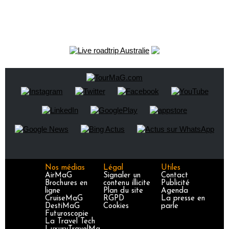
Nos médias
Légal
Utiles
AirMaG
Signaler un
Contact
Brochures en
contenu illicite
Publicité
ligne
Plan du site
Agenda
CruiseMaG
RGPD
La presse en
DestiMaG
Cookies
parle
Futuroscopie
La Travel Tech