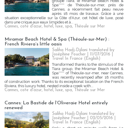
groupe Tiara, le Miramar Beach Hotel &
Spa***** de Théoule-sur-mer, près de
Cannes, a récemment fait peau neuve
après 18 mois de travaux. Grâce à une
situation exceptionnelle sur la Côte d'Azur, cet hôtel de luxe, posé
dans une crique aux eaux limpides et à...
Cannes
,
cote d'azur
,
hotel
,
luxe
,
spa
,
Théoule sur Mer
Miramar Beach Hotel & Spa (Théoule-sur-Mer) :
French Riviera’s little oasis
Saliha Hadj-Djilani translated by
Joséphine Foucher | 11/07/2016
|
Travel In France (English)
Transformed thanks to the stimulus of the
Tiara group, the Miramar Beach Hotel &
Spa***** of Théoule-sur-mer, near Cannes,
was recently revamped after 18 months
of construction work. Thanks to its exceptional location on the French
Riviera, this luxury hotel, nested inside a creek with...
Cannes
,
cote d'azur
,
hotel
,
luxe
,
spa
,
Théoule sur Mer
Cannes: La Bastide de l’Oliveraie Hotel entirely
renewed
Saliha Hadj-Djilani translated by
Joséphine Foucher | 02/05/2016
|
Travel In France (English)