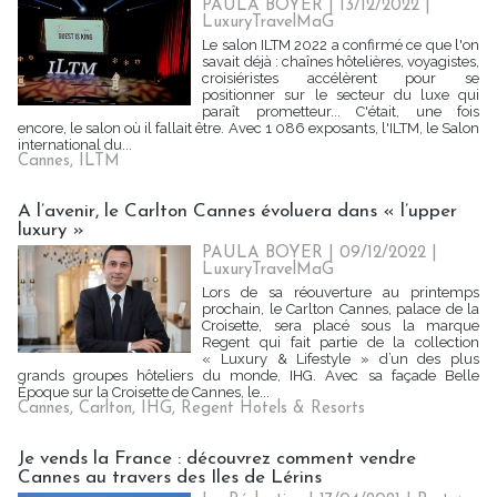
PAULA BOYER
| 13/12/2022
|
LuxuryTravelMaG
Le salon ILTM 2022 a confirmé ce que l'on
savait déjà : chaînes hôtelières, voyagistes,
croisiéristes accélèrent pour se
positionner sur le secteur du luxe qui
paraît prometteur... C'était, une fois
encore, le salon où il fallait être. Avec 1 086 exposants, l'ILTM, le Salon
international du...
Cannes
,
ILTM
A l’avenir, le Carlton Cannes évoluera dans « l’upper
luxury »
PAULA BOYER
| 09/12/2022
|
LuxuryTravelMaG
Lors de sa réouverture au printemps
prochain, le Carlton Cannes, palace de la
Croisette, sera placé sous la marque
Regent qui fait partie de la collection
« Luxury & Lifestyle » d’un des plus
grands groupes hôteliers du monde, IHG. Avec sa façade Belle
Époque sur la Croisette de Cannes, le...
Cannes
,
Carlton
,
IHG
,
Regent Hotels & Resorts
Je vends la France : découvrez comment vendre
Cannes au travers des Iles de Lérins