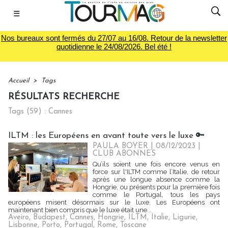
☰
Nos bureaux sont fermés du 27/07 au 16/08. Retour de la newsletter
quotidienne le 24/08/2026. Bel été !
Accueil
>
Tags
RÉSULTATS RECHERCHE
Tags (59) : Cannes
ILTM : les Européens en avant toute vers le luxe 🔑
PAULA BOYER
| 08/12/2023
|
CLUB ABONNES
Qu’ils soient une fois encore venus en
force sur l'ILTM comme l’Italie, de retour
après une longue absence comme la
Hongrie, ou présents pour la première fois
comme le Portugal, tous les pays
européens misent désormais sur le luxe. Les Européens ont
maintenant bien compris que le luxe était une...
Aveiro
,
Budapest
,
Cannes
,
Hongrie
,
ILTM
,
Italie
,
Ligurie
,
Lisbonne
,
Porto
,
Portugal
,
Rome
,
Toscane