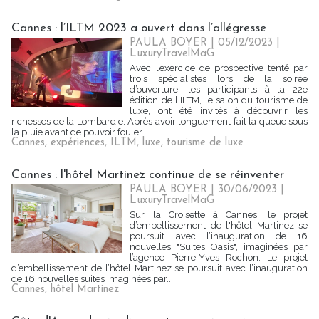
Cannes : l’ILTM 2023 a ouvert dans l’allégresse
PAULA BOYER
| 05/12/2023
|
LuxuryTravelMaG
Avec l’exercice de prospective tenté par
trois spécialistes lors de la soirée
d’ouverture, les participants à la 22e
édition de l'ILTM, le salon du tourisme de
luxe, ont été invités à découvrir les
richesses de la Lombardie. Après avoir longuement fait la queue sous
la pluie avant de pouvoir fouler...
Cannes
,
expériences
,
ILTM
,
luxe
,
tourisme de luxe
Cannes : l'hôtel Martinez continue de se réinventer
PAULA BOYER
| 30/06/2023
|
LuxuryTravelMaG
Sur la Croisette à Cannes, le projet
d’embellissement de l'hôtel Martinez se
poursuit avec l’inauguration de 16
nouvelles "Suites Oasis", imaginées par
l’agence Pierre-Yves Rochon. Le projet
d’embellissement de l’hôtel Martinez se poursuit avec l’inauguration
de 16 nouvelles suites imaginées par...
Cannes
,
hôtel Martinez