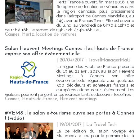
Hertz France a ouvert, fin mars 2018, une
6e agence de location de véhicules dans
la région cannoise, plus précisément
dans l’aéroport de Cannes Mandelieu, au
245 avenue Francis Toner. Elle est ouverte
du lundi au vendredi de 8h30 à 12h30 et
de 14h à 18h. Le samedi de 09h- 12h / 14h-18h. Le...
Cannes
,
Hertz
,
location de voitures
Salon Heavent Meetings Cannes : les Hauts-de-France
expose son offre événementielle
| 20/04/2017
|
TravelManagerMaG
La région des Hauts-de-France présente
du 19 au 21 avril 2017, au salon Heavent
Meetings à Cannes, son offre
événementielle régionale aux quelques
500 décideurs et acheteurs français et
européens attendus sur l’événement. Les
visiteurs pourront rencontrer les représentants et découvrir les offres...
Cannes
,
Hauts-de-France
,
Heavent meetings
#VEM8 : le salon e-tourisme ouvre ses portes à Cannes
! (vidéo)
| 19/01/2017
|
La Travel Tech
La 8e édition du salon Voyage en
Multimédia a lieu pour la première fois à