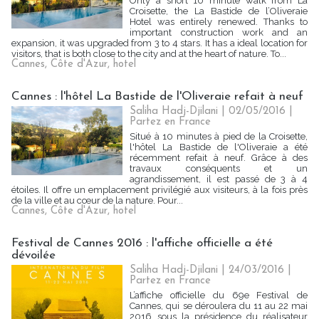
Only a short 10 minute walk from La
Croisette, the La Bastide de l’Oliveraie
Hotel was entirely renewed. Thanks to
important construction work and an
expansion, it was upgraded from 3 to 4 stars. It has a ideal location for
visitors, that is both close to the city and at the heart of nature. To...
Cannes
,
Côte d'Azur
,
hotel
Cannes : l'hôtel La Bastide de l'Oliveraie refait à neuf
Saliha Hadj-Djilani | 02/05/2016
|
Partez en France
Situé à 10 minutes à pied de la Croisette,
l'hôtel La Bastide de l'Oliveraie a été
récemment refait à neuf. Grâce à des
travaux conséquents et un
agrandissement, il est passé de 3 à 4
étoiles. Il offre un emplacement privilégié aux visiteurs, à la fois près
de la ville et au cœur de la nature. Pour...
Cannes
,
Côte d'Azur
,
hotel
Festival de Cannes 2016 : l'affiche officielle a été
dévoilée
Saliha Hadj-Djilani | 24/03/2016
|
Partez en France
L’affiche officielle du 69e Festival de
Cannes, qui se déroulera du 11 au 22 mai
2016 sous la présidence du réalisateur