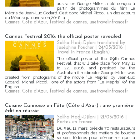
australien George Miller, a été conçue à
partir de photogrammes du film Le
Mépris de Jean-Luc Godard. C’est donc Michel Piccoli un des acteurs
du Mépris qui ouvrira en 2016 la...
Cannes
,
Cote d'Azur
,
festival de cannes
,
unetravelinfrancefr
Cannes Festival 2016: the official poster revealed
Saliha Hadj-Djilani translated by
Joséphine Foucher | 24/03/2016
|
Travel In France (English)
The official poster of the 69th Cannes
Festival, that will take place from May 11
to 22, 2016, and presided by the
Australian film director George Miller, was
created from photograms of the movie “Le Mépris” by Jean-Luc
Godard. Michel Piccoli, one of the actors from “Le Mépris” (of the
English...
Cannes
,
Cote d'Azur
,
festival de cannes
,
unetravelinfrancefr
Cuisine Cannoise en Fête (Côte d'Azur) : une première
édition réussie
Saliha Hadj-Djilani | 21/03/2016
|
Partez en France
Du 5 au 12 mars, près de 70 restaurateurs
et professionnels des métiers de bouche
se sont fédérés pour démontrer que la