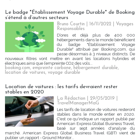
Le badge "Établissement Voyage Durable" de Booking
s’étend à d’autres secteurs
Bruno Courtin
| 16/11/2022
|
Voyages
Responsables
D’ores et déjà plus de 400 000
hébergements dans le monde bénéficient
du badge "Établissement Voyage
Durable" attribué par Booking.com, qui
passe désormais à 3 niveaux distincts. De
nouveaux filtres vont mettre en avant les locations hybrides et
électriques ainsi que l’empreinte CO2 des vols...
booking.com
,
empreinte carbone
,
hébergement durable
,
location de voitures
,
voyage durable
Location de voitures : les tarifs devraient rester
stables en 2020
La Rédaction
| 29/05/2019
|
TravelManagerMaG
Les tarifs de location de voitures resteront
stables dans le monde entier en 2020.
C'est ce qu'indique un rapport publié par
American Express Global Business Travel,
basé sur sept années d'analyse du
marché. American Express Global Business Travel (GBT) vient de
publier un rapport - Ground Monitor...