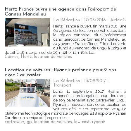
Hertz France ouvre une agence dans l’aéroport de
Cannes Mandelieu
La Rédaction
| 17/05/2018
|
AirMaG
Hertz France a ouvert, fin mars 2018, une
6e agence de location de véhicules dans
la région cannoise, plus précisément
dans l’aéroport de Cannes Mandelieu, au
245 avenue Francis Toner. Elle est ouverte
du lundi au vendredi de 8h30 à 12h30 et
de 14h à 18h. Le samedi de 09h- 12h / 14h-18h. Le...
Cannes
,
Hertz
,
location de voitures
Location de voitures : Ryanair prolonge pour 2 ans
avec CarTrawler
La Rédaction
| 13/09/2017
|
Transport
Lundi 11 septembre 2017, Ryanair a
annoncé la prolongation pour deux ans
de son partenariat avec CarTrawler. LIRE :
Ryanair : nouveau service de location de
voitures dès le 1er septembre 2015 La
plateforme technologique mondiale de voyages B2B exploite Ryanair
Car Hire, un service qui propose des...
cartrawler
,
gp
,
location de voitures
,
low cost
,
ryanair