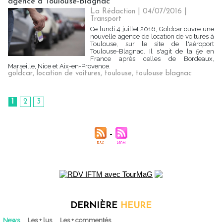
agence à Toulouse-Blagnac
La Rédaction
| 04/07/2016
|
Transport
Ce lundi 4 juillet 2016, Goldcar ouvre une
nouvelle agence de location de voitures à
Toulouse, sur le site de l'aéroport
Toulouse-Blagnac. Il s'agit de la 5e en
France après celles de Bordeaux,
Marseille, Nice et Aix-en-Provence.
goldcar
,
location de voitures
,
toulouse
,
toulouse blagnac
1
2
3
DERNIÈRE
HEURE
News
Les + lus
Les + commentés