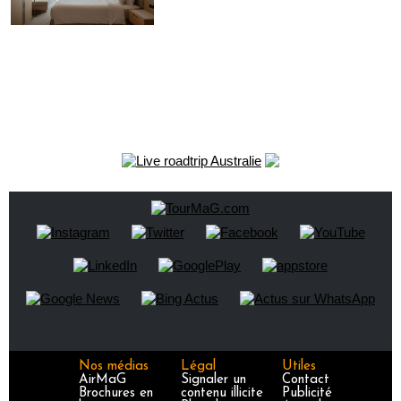
Nos médias
Légal
Utiles
AirMaG
Signaler un
Contact
Brochures en
contenu illicite
Publicité