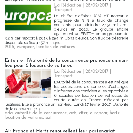
La Rédaction
| 28/02/2017
|
Transport
Le chiffre d'affaires (CA) d'Europcar a
progressé de 3 % à taux de change
constants pour atteindre 2,151 milliards
d'euros en 2016. Le groupe affiche
également un EBITDA en progression de
3,2 % par rapport à 2015 à 254 millions d'euros. Son flux de trésorerie
disponible se fixe à 157 millions...
2016
,
europcar
,
location de voitures
Entente : l'Autorité de la concurrence prononce un non-
lieu pour 6 loueurs de voitures
La Rédaction
| 28/02/2017
|
Transport
L'Autorité de la concurrence a estimé que
les accusations d'entente et d'échanges
d'informations confidentielles reprochés à
6 sociétés de location de véhicules de
courte durée en France n'étaient pas
justifiées. Elle a prononcé un non-lieu. Lundi 27 février 2017, l'Autorité
de la concurrence a...
ada
,
autorité de la concurrence
,
avis
,
citer
,
europcar
,
hertz
,
location de voitures
,
sixt
Air France et Hertz renouvellent leur partenariat