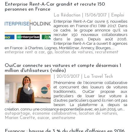
Enterprise Rent-A-Car grandit et recrute 150
personnes en France
La Rédaction
| 15/06/2017
|
Emploi
Enterprise Rent-A-Car ouvre 5 nouvelles
agences en France d'ici l'été 2017. Dans
ce cadre, le groupe annonce qu'il va
recruter 150 nouveaux collaborateurs
dans le pays. Depuis août 2016,
Enterprise Rent-A-Car a ouvert 8 agences
en France : à Chartres, Lognes, Montélimar, Annecy, Bourges,...
enterprise rent a car
,
gp
,
location de voitures
,
recrutement
OuiCar connecte ses voitures et compte désormais 1
million d'utilisateurs (vidéo)
| 20/03/2017
|
La Travel Tech
Phénomène de l'économie collaborative
et concurrent des loueurs de voitures
traditionnels, OuiCar propose aux
particuliers de louer leur voiture à
d’autres particuliers quand ils n’en ont pas
besoin. La plateforme a, depuis sa
création, connu une croissance exponentielle avec, en juin 2015, un...
autopartage
,
économie collaborative
,
location de voitures
,
Marion Carette
,
ouicar
,
uneitourisme
Europcar : hausse de 3 % du chiffre d'affaires en 2016