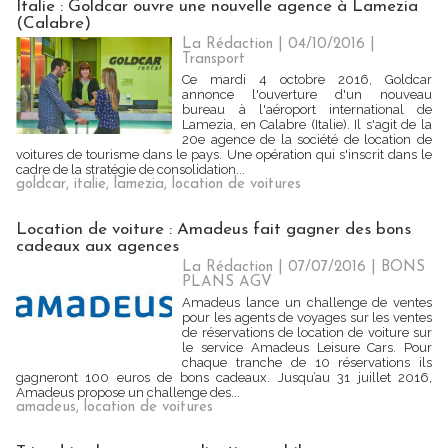
Italie : Goldcar ouvre une nouvelle agence à Lamezia
(Calabre)
La Rédaction
| 04/10/2016
|
Transport
Ce mardi 4 octobre 2016, Goldcar
annonce l'ouverture d'un nouveau
bureau à l'aéroport international de
Lamezia, en Calabre (Italie). Il s'agit de la
20e agence de la société de location de
voitures de tourisme dans le pays. Une opération qui s'inscrit dans le
cadre de la stratégie de consolidation...
goldcar
,
italie
,
lamezia
,
location de voitures
Location de voiture : Amadeus fait gagner des bons
cadeaux aux agences
La Rédaction
| 07/07/2016
|
BONS
PLANS AGV
Amadeus lance un challenge de ventes
pour les agents de voyages sur les ventes
de réservations de location de voiture sur
le service Amadeus Leisure Cars. Pour
chaque tranche de 10 réservations ils
gagneront 100 euros de bons cadeaux. Jusqu’au 31 juillet 2016,
Amadeus propose un challenge des...
amadeus
,
location de voitures