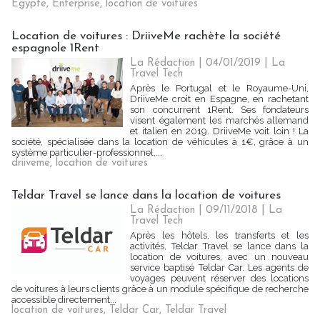
Egypte
,
Enterprise
,
location de voitures
Location de voitures : DriiveMe rachète la société
espagnole 1Rent
La Rédaction
| 04/01/2019
|
La
Travel Tech
Après le Portugal et le Royaume-Uni,
DriiveMe croit en Espagne, en rachetant
son concurrent 1Rent. Ses fondateurs
visent également les marchés allemand
et italien en 2019. DriiveMe voit loin ! La
société, spécialisée dans la location de véhicules à 1€, grâce à un
système particulier-professionnel,...
driiveme
,
location de voitures
Teldar Travel se lance dans la location de voitures
La Rédaction
| 09/11/2018
|
La
Travel Tech
Après les hôtels, les transferts et les
activités, Teldar Travel se lance dans la
location de voitures, avec un nouveau
service baptisé Teldar Car. Les agents de
voyages peuvent réserver des locations
de voitures à leurs clients grâce à un module spécifique de recherche
accessible directement...
location de voitures
,
Teldar Car
,
Teldar Travel