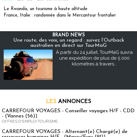
Le Rwanda, un tourisme à haute altitude
France, Italie : randonnée dans le Mercantour frontalier
BRAND NEWS
Une route, des voix, un regard : suivez l’Outback
australien en direct sur TourMaG
À partir du 24 juillet, TourMaG suivra
une expédition de plus de 5 000
kilomètres à travers...
LES
ANNONCES
CARREFOUR VOYAGES - Conseiller voyages H/F - CDD
- (Vannes (56))
OFFRES D'EMPLOI TOURISME
CARREFOUR VOYAGES - Alternant(e) Chargé(e) de
ressources humaines H/F - (Massy/Evry (91))