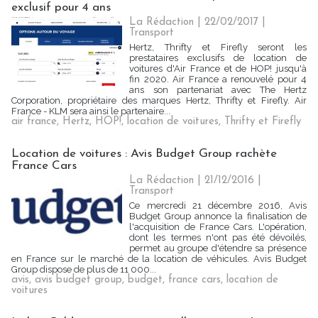
exclusif pour 4 ans
La Rédaction
| 22/02/2017
|
Transport
Hertz, Thrifty et Firefly seront les
prestataires exclusifs de location de
voitures d'Air France et de HOP! jusqu'à
fin 2020. Air France a renouvelé pour 4
ans son partenariat avec The Hertz
Corporation, propriétaire des marques Hertz, Thrifty et Firefly. Air
France - KLM sera ainsi le partenaire...
air france
,
Hertz
,
HOP!
,
location de voitures
,
Thrifty et Firefly
Location de voitures : Avis Budget Group rachète
France Cars
La Rédaction
| 21/12/2016
|
Transport
Ce mercredi 21 décembre 2016, Avis
Budget Group annonce la finalisation de
l'acquisition de France Cars. L'opération,
dont les termes n'ont pas été dévoilés,
permet au groupe d'étendre sa présence
en France sur le marché de la location de véhicules. Avis Budget
Group dispose de plus de 11 000...
avis
,
avis budget group
,
budget
,
france cars
,
location de
voitures