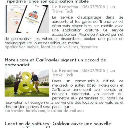
Tripndrive lance son application mobile
La Rédaction
| 06/07/2016
|
La
Travel Tech
Le service d'autopartage dans les
aéroports et les gares de Tripndrive est
désormais disponibles sur mobile avec
une application gratuite. Ce service
accessible sur iPhone ou Androïd permet
de géolocaliser les véhicules disponibles, booker une place de
parking gratuite, louer des véhicules, mettre...
application mobile
,
location de voitures
,
tripndrive
Hotels.com et CarTrawler signent un accord de
partenariat
La Rédaction
| 06/07/2016
|
La
Travel Tech
Dans un communiqué diffusé ce
mercredi 6 juillet 2016, Hotels.com et
CarTrawler annoncent avoir conclu un
nouveau partenariat. Un accord qui
permettra aux partenaires du portail de
réservation d'hébergements de vendre des locations de voitures et
des transferts privés. Il sera, par ailleurs,...
cartrawler
,
hotels.com
,
location de voitures
Location de voitures : Goldcar ouvre une nouvelle