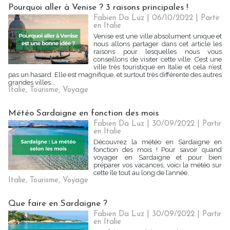
Pourquoi aller à Venise ? 3 raisons principales !
Fabien Da Luz | 06/10/2022
|
Partir
en Italie
Venise est une ville absolument unique et
nous allons partager dans cet article les
raisons pour lesquelles nous vous
conseillons de visiter cette ville. C’est une
ville très touristique en Italie et cela n’est
pas un hasard. Elle est magnifique, et surtout très différente des autres
grandes villes...
Italie
,
Tourisme
,
Voyage
Météo Sardaigne en fonction des mois
Fabien Da Luz | 30/09/2022
|
Partir
en Italie
Découvrez la météo en Sardaigne en
fonction des mois ! Pour savoir quand
voyager en Sardaigne et pour bien
préparer vos vacances, voici la météo sur
cette île tout au long de l’année.
Italie
,
Tourisme
,
Voyage
Que faire en Sardaigne ?
Fabien Da Luz | 30/09/2022
|
Partir
en Italie