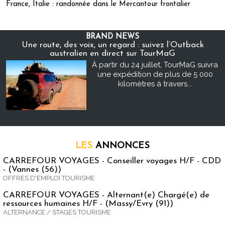
France, Italie : randonnée dans le Mercantour frontalier
BRAND NEWS
Une route, des voix, un regard : suivez l’Outback
australien en direct sur TourMaG
À partir du 24 juillet, TourMaG suivra
une expédition de plus de 5 000
kilomètres à travers...
LES
ANNONCES
CARREFOUR VOYAGES - Conseiller voyages H/F - CDD
- (Vannes (56))
OFFRES D'EMPLOI TOURISME
CARREFOUR VOYAGES - Alternant(e) Chargé(e) de
ressources humaines H/F - (Massy/Evry (91))
ALTERNANCE / STAGES TOURISME