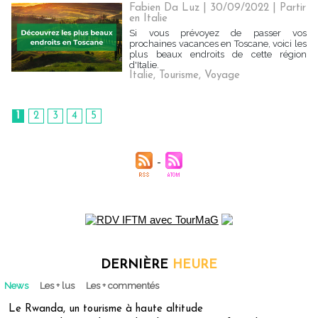
Fabien Da Luz | 30/09/2022
|
Partir
en Italie
Si vous prévoyez de passer vos
prochaines vacances en Toscane, voici les
plus beaux endroits de cette région
d'Italie.
Italie
,
Tourisme
,
Voyage
1
2
3
4
5
DERNIÈRE
HEURE
News
Les + lus
Les + commentés
Le Rwanda, un tourisme à haute altitude