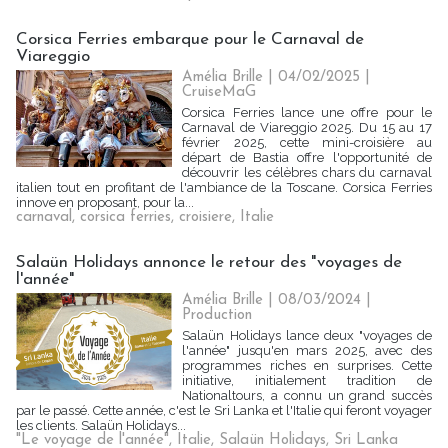
Corsica Ferries embarque pour le Carnaval de
Viareggio
Amélia Brille
| 04/02/2025
|
CruiseMaG
Corsica Ferries lance une offre pour le
Carnaval de Viareggio 2025. Du 15 au 17
février 2025, cette mini-croisière au
départ de Bastia offre l'opportunité de
découvrir les célèbres chars du carnaval
italien tout en profitant de l'ambiance de la Toscane. Corsica Ferries
innove en proposant, pour la...
carnaval
,
corsica ferries
,
croisiere
,
Italie
Salaün Holidays annonce le retour des "voyages de
l'année"
Amélia Brille
| 08/03/2024
|
Production
Salaün Holidays lance deux "voyages de
l'année" jusqu'en mars 2025, avec des
programmes riches en surprises. Cette
initiative, initialement tradition de
Nationaltours, a connu un grand succès
par le passé. Cette année, c'est le Sri Lanka et l'Italie qui feront voyager
les clients. Salaün Holidays...
"Le voyage de l'année"
,
Italie
,
Salaün Holidays
,
Sri Lanka