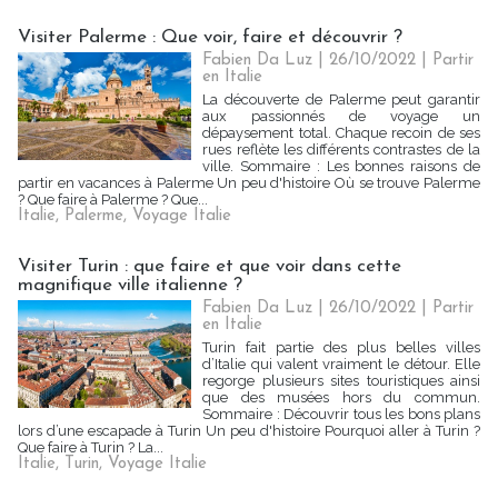
Visiter Palerme : Que voir, faire et découvrir ?
Fabien Da Luz | 26/10/2022
|
Partir
en Italie
La découverte de Palerme peut garantir
aux passionnés de voyage un
dépaysement total. Chaque recoin de ses
rues reflète les différents contrastes de la
ville. Sommaire : Les bonnes raisons de
partir en vacances à Palerme Un peu d'histoire Où se trouve Palerme
? Que faire à Palerme ? Que...
Italie
,
Palerme
,
Voyage Italie
Visiter Turin : que faire et que voir dans cette
magnifique ville italienne ?
Fabien Da Luz | 26/10/2022
|
Partir
en Italie
Turin fait partie des plus belles villes
d’Italie qui valent vraiment le détour. Elle
regorge plusieurs sites touristiques ainsi
que des musées hors du commun.
Sommaire : Découvrir tous les bons plans
lors d’une escapade à Turin Un peu d'histoire Pourquoi aller à Turin ?
Que faire à Turin ? La...
Italie
,
Turin
,
Voyage Italie