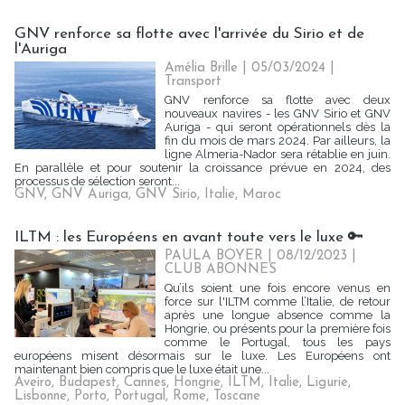
GNV renforce sa flotte avec l'arrivée du Sirio et de
l'Auriga
Amélia Brille
| 05/03/2024
|
Transport
GNV renforce sa flotte avec deux
nouveaux navires - les GNV Sirio et GNV
Auriga - qui seront opérationnels dès la
fin du mois de mars 2024. Par ailleurs, la
ligne Almeria-Nador sera rétablie en juin.
En parallèle et pour soutenir la croissance prévue en 2024, des
processus de sélection seront...
GNV
,
GNV Auriga
,
GNV Sirio
,
Italie
,
Maroc
ILTM : les Européens en avant toute vers le luxe 🔑
PAULA BOYER
| 08/12/2023
|
CLUB ABONNES
Qu’ils soient une fois encore venus en
force sur l'ILTM comme l’Italie, de retour
après une longue absence comme la
Hongrie, ou présents pour la première fois
comme le Portugal, tous les pays
européens misent désormais sur le luxe. Les Européens ont
maintenant bien compris que le luxe était une...
Aveiro
,
Budapest
,
Cannes
,
Hongrie
,
ILTM
,
Italie
,
Ligurie
,
Lisbonne
,
Porto
,
Portugal
,
Rome
,
Toscane