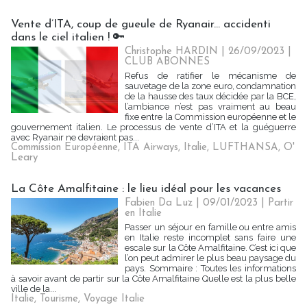
Vente d’ITA, coup de gueule de Ryanair... accidenti
dans le ciel italien ! 🔑
Christophe HARDIN
| 26/09/2023
|
CLUB ABONNES
Refus de ratifier le mécanisme de
sauvetage de la zone euro, condamnation
de la hausse des taux décidée par la BCE,
l’ambiance n’est pas vraiment au beau
fixe entre la Commission européenne et le
gouvernement italien. Le processus de vente d’ITA et la guéguerre
avec Ryanair ne devraient pas...
Commission Européenne
,
ITA Airways
,
Italie
,
LUFTHANSA
,
O'
Leary
La Côte Amalfitaine : le lieu idéal pour les vacances
Fabien Da Luz | 09/01/2023
|
Partir
en Italie
Passer un séjour en famille ou entre amis
en Italie reste incomplet sans faire une
escale sur la Côte Amalfitaine. C’est ici que
l’on peut admirer le plus beau paysage du
pays. Sommaire : Toutes les informations
à savoir avant de partir sur la Côte Amalfitaine Quelle est la plus belle
ville de la...
Italie
,
Tourisme
,
Voyage Italie