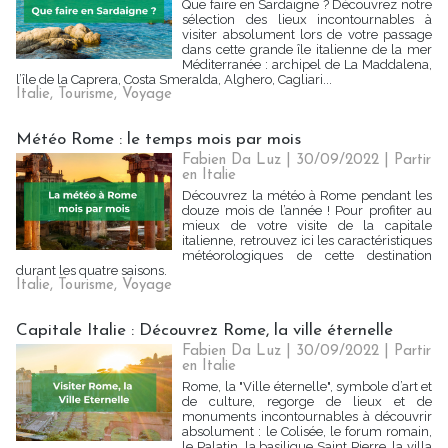
Que faire en Sardaigne ? Découvrez notre
sélection des lieux incontournables à
visiter absolument lors de votre passage
dans cette grande île italienne de la mer
Méditerranée : archipel de La Maddalena,
l’île de la Caprera, Costa Smeralda, Alghero, Cagliari...
Italie
,
Tourisme
,
Voyage
Météo Rome : le temps mois par mois
Fabien Da Luz | 30/09/2022
|
Partir
en Italie
Découvrez la météo à Rome pendant les
douze mois de l’année ! Pour profiter au
mieux de votre visite de la capitale
italienne, retrouvez ici les caractéristiques
météorologiques de cette destination
durant les quatre saisons.
Italie
,
Tourisme
,
Voyage
Capitale Italie : Découvrez Rome, la ville éternelle
Fabien Da Luz | 30/09/2022
|
Partir
en Italie
Rome, la "Ville éternelle", symbole d’art et
de culture, regorge de lieux et de
monuments incontournables à découvrir
absolument : le Colisée, le forum romain,
le Palatin, la basilique Saint Pierre, la villa