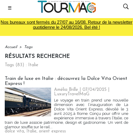
☰
Nos bureaux sont fermés du 27/07 au 16/08. Retour de la newsletter
quotidienne le 24/08/2026. Bel été !
Accueil
>
Tags
RÉSULTATS RECHERCHE
Tags (83) : Italie
Train de luxe en Italie : découvrez la Dolce Vita Orient
Express !
Amélia Brille
| 07/04/2025
|
LuxuryTravelMaG
Le voyage en train prend une nouvelle
dimension avec l’inauguration de La
Dolce Vita Orient Express, dévoilé le 3
avril 2025 à Rome. Conçu pour offrir une
expérience immersive à travers l’Italie, ce
train de luxe associe patrimoine, design et gastronomie. Un vent de
glamour souffle sur le rail...
dolce vita
,
Italie
,
orient express