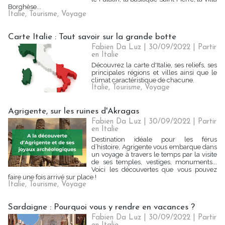
Borghèse...
Italie
,
Tourisme
,
Voyage
Carte Italie : Tout savoir sur la grande botte
Fabien Da Luz | 30/09/2022
|
Partir
en Italie
Découvrez la carte d'Italie, ses reliefs, ses
principales régions et villes ainsi que le
climat caractéristique de chacune.
Italie
,
Tourisme
,
Voyage
Agrigente, sur les ruines d'Akragas
Fabien Da Luz | 30/09/2022
|
Partir
en Italie
Destination idéale pour les férus
d’histoire, Agrigente vous embarque dans
un voyage à travers le temps par la visite
de ses temples, vestiges, monuments...
Voici les découvertes que vous pouvez
faire une fois arrivé sur place !
Italie
,
Tourisme
,
Voyage
Sardaigne : Pourquoi vous y rendre en vacances ?
Fabien Da Luz | 30/09/2022
|
Partir