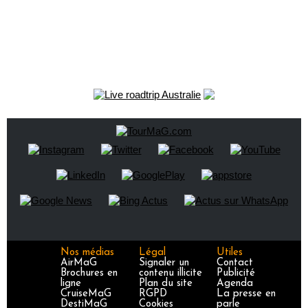
Nos médias
Légal
Utiles
AirMaG
Signaler un
Contact
Brochures en
contenu illicite
Publicité
ligne
Plan du site
Agenda
CruiseMaG
RGPD
La presse en
DestiMaG
Cookies
parle