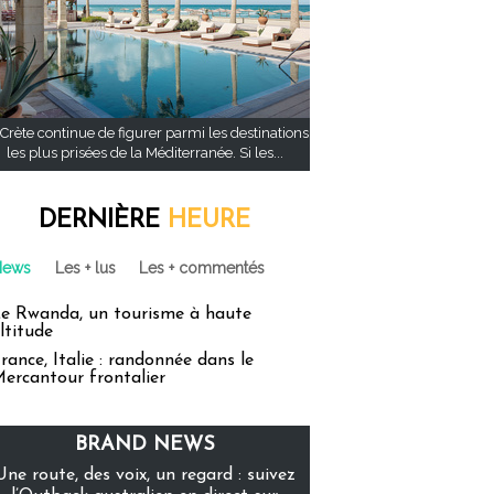
Crète continue de figurer parmi les destinations
les plus prisées de la Méditerranée. Si les...
DERNIÈRE
HEURE
News
Les + lus
Les + commentés
e Rwanda, un tourisme à haute
ltitude
rance, Italie : randonnée dans le
ercantour frontalier
BRAND NEWS
Une route, des voix, un regard : suivez