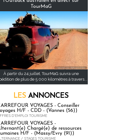
l’Outback australien en direct sur
TourMaG
À partir du 24 juillet, TourMaG suivra une
pédition de plus de 5 000 kilomètres à travers...
LES
ANNONCES
ARREFOUR VOYAGES - Conseiller
oyages H/F - CDD - (Vannes (56))
FFRES D'EMPLOI TOURISME
CARREFOUR VOYAGES -
lternant(e) Chargé(e) de ressources
umaines H/F - (Massy/Evry (91))
LTERNANCE / STAGES TOURISME