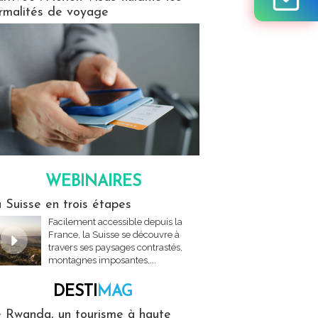
rmalités de voyage
WEBINAIRES
res
 Suisse en trois étapes
Facilement accessible depuis la
France, la Suisse se découvre à
travers ses paysages contrastés,
montagnes imposantes,...
DESTI
MAG
MAG
 Rwanda, un tourisme à haute