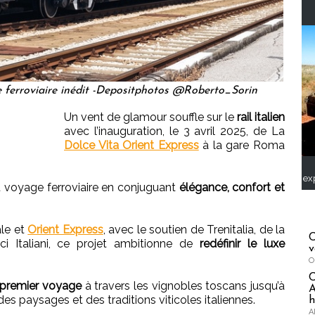
 ferroviaire inédit -Depositphotos @Roberto_Sorin
Un vent de glamour souffle sur le
rail italien
avec l’inauguration, le 3 avril 2025, de La
Dolce Vita Orient Express
à la gare Roma
ex
u voyage ferroviaire en conjuguant
élégance, confort et
ale et
Orient Express
, avec le soutien de Trenitalia, de la
C
i Italiani, ce projet ambitionne de
redéfinir le luxe
v
O
 premier voyage
à travers les vignobles toscans jusqu’à
A
s paysages et des traditions viticoles italiennes.
h
A