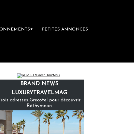
BONNEMENTS
PETITES ANNONCES
▼
emière librairie du voyage
Le groupe Saint
BRAND NEWS
LUXURYTRAVELMAG
Trois adresses Grecotel pour découvrir
Réthymnon