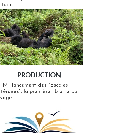
titude
PRODUCTION
ion
TM : lancement des "Escales
ttéraires", la première librairie du
oyage