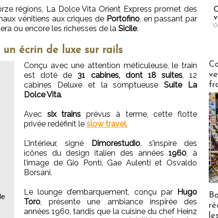
rze régions, La Dolce Vita Orient Express promet des
C
v
aux vénitiens aux criques de
Portofino
, en passant par
O
tera ou encore les richesses de la
Sicile
.
 un écrin de luxe sur rails
Publi-n
Co
Conçu avec une attention méticuleuse, le train
ve
est doté de
31 cabines, dont 18 suites
, 12
cabines Deluxe et la somptueuse
Suite La
fr
Dolce Vita
.
Avec
six trains
prévus à terme, cette flotte
privée redéfinit le
slow travel.
L’intérieur, signé
Dimorestudio
, s’inspire des
icônes du design italien des années
1960
, à
l’image de Gio Ponti, Gae Aulenti et Osvaldo
Borsani.
Le lounge d’embarquement, conçu par
Hugo
Bo
de
Toro
, présente une ambiance inspirée des
ré
années 1960, tandis que la cuisine du chef Heinz
le