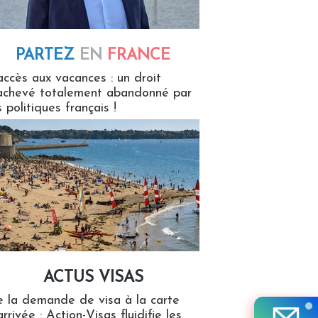
PARTEZ
EN
FRANCE
 en France
accès aux vacances : un droit
achevé totalement abandonné par
s politiques français !
ACTUS VISAS
isas
 la demande de visa à la carte
arrivée : Action-Visas fluidifie les