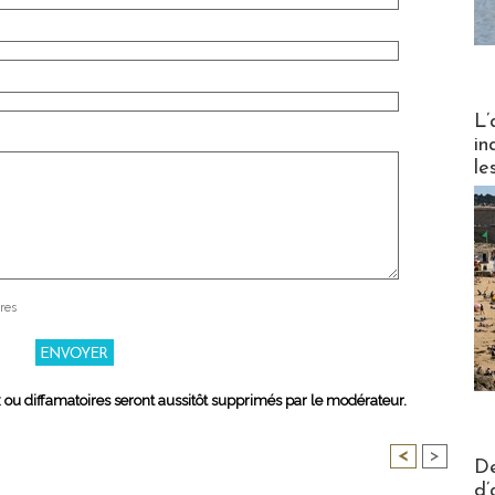
Partez
L’
in
le
res
x ou diffamatoires seront aussitôt supprimés par le modérateur.
<
>
Actus V
De
d’