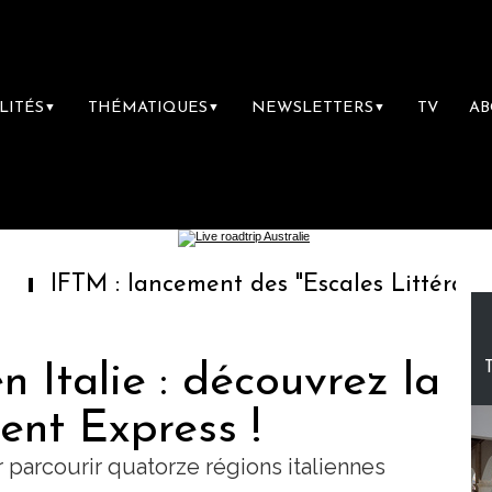
LITÉS
THÉMATIQUES
NEWSLETTERS
TV
A
▼
▼
▼
 : lancement des "Escales Littéraires", la pr
n Italie : découvrez la
ent Express !
parcourir quatorze régions italiennes