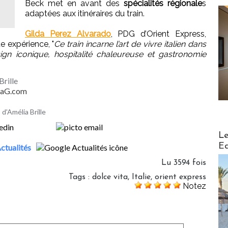
Beck met en avant des
spécialités régionale
s
adaptées aux itinéraires du train.
Gilda Perez Alvarado
, PDG d’Orient Express,
te expérience, "
Ce train incarne l’art de vivre italien dans
gn iconique, hospitalité chaleureuse et gastronomie
Brille
MaG.com
 d'Amélia Brille
Distribu
Le
Ed
ctualités
Lu 3594 fois
Tags
:
dolce vita
,
Italie
,
orient express
Notez