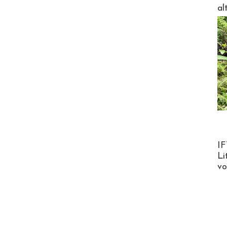
al
Product
IF
Li
v