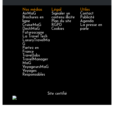
Nos médias
Légal
Utiles
AirMaG
Signaler un
Contact
Brochures en
contenu illicite
Publicité
ligne
Plan du site
Agenda
CruiseMaG
RGPD
La presse en
DestiMaG
Cookies
parle
Futuroscopie
La Travel Tech
LuxuryTravelMa
G
Partez en
France
TravelJobs
TravelManager
MaG
VoyageursMaG
Voyages
Responsables
Site certifié