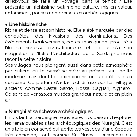
diriez-vous de faire un voyage dans le temps ? L'île
présente un richissime patrimoine culturel mis en valeur,
notamment, par ses nombreux sites archéologiques.
●
Une histoire riche
Riche et dense est son histoire. Elle a été marquée par des
conquêtes, des invasions, des dominations… Des
événements bouleversants, certes, mais qui ont procuré à
l'île sa richesse civilisationnelle, et ce jusqu'à son
intégration à l'Italie. L'architecture de la Sardaigne nous
raconte cette histoire.
Ses villages nous plongent aussi dans cette atmosphère
particulière, où le passé se mêle au présent sur une île
moderne, mais dont le patrimoine historique a été si bien
conservé. Ce parfum d'antan est diffusé par les villages
anciens, comme Castel Sardo, Bossa, Cagliari, Alghero…
Ce sont de véritables musées grandeur nature et en plein
air.
●
Nuraghi et sa richesse archéologiques
En visitant la Sardaigne, vous aurez l'occasion d'explorer
les remarquables sites archéologiques des Nuraghi. C'est
un site bien conservé qui abrite les vestiges d'une époque
très ancienne, tout comme Su Nuraxi. L’ensemble est