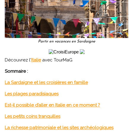
Partir en vacances en Sardaigne
Découvrez l'
Italie
avec TourMaG
Sommaire :
La Sardaigne et les croisières en famille
Les plages paradisiaques
Est-il possible d’aller en Italie en ce moment ?
Les petits coins tranquilles
La richesse patrimoniale et les sites archéologiques