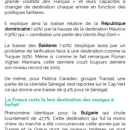
grande volatilité des Français
» et leurs capacités à
changer de destination chaque année en fonction des
politiques tarifaires.
Il explique ainsi la baisse relative de la
République
dominicaine
(-21%) par la hausse de la destination Maurice
(+31%) qui «
cannibalise une partie des clients Rep Dom
».
La baisse des
Baléares
(-10%) s’explique aussi par un
problème de tarification face à une destination comme la
Turquie (15%). Même si, comme le fait remarquer Florian
Vighier, Marmara, cette dernière court toujours derrière
son niveau record de 2005
De même, pour Patrice Caradec, groupe Transat, une
partie de la clientèle Sénégal s’est reportée sur le Cap Vert
ce qui donne une baisse de 9,4% pour le Sénégal.
La France reste la 1ere destination des voyages à
forfait
Phénomène identique pour la
Bulgarie
qui chute
lourdement de 47,7%. Cette destination qui fut la moins
chère du marché a été concurrencée cette année par la
Tunisie et la Grèce dont les niveaux tarifaires se sont