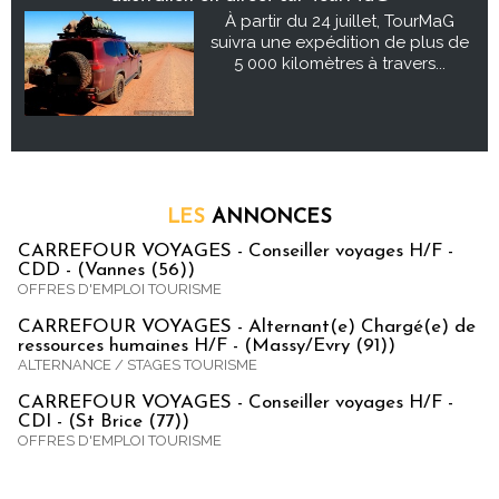
À partir du 24 juillet, TourMaG
suivra une expédition de plus de
5 000 kilomètres à travers...
LES
ANNONCES
CARREFOUR VOYAGES - Conseiller voyages H/F -
CDD - (Vannes (56))
OFFRES D'EMPLOI TOURISME
CARREFOUR VOYAGES - Alternant(e) Chargé(e) de
ressources humaines H/F - (Massy/Evry (91))
ALTERNANCE / STAGES TOURISME
CARREFOUR VOYAGES - Conseiller voyages H/F -
CDI - (St Brice (77))
OFFRES D'EMPLOI TOURISME