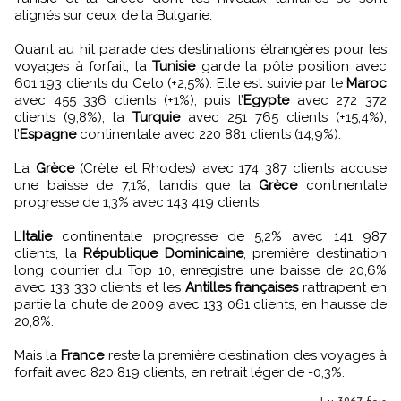
alignés sur ceux de la Bulgarie.
Quant au hit parade des destinations étrangères pour les
voyages à forfait, la
Tunisie
garde la pôle position avec
601 193 clients du Ceto (+2,5%). Elle est suivie par le
Maroc
avec 455 336 clients (+1%), puis l’
Egypte
avec 272 372
clients (9,8%), la
Turquie
avec 251 765 clients (+15,4%),
l’
Espagne
continentale avec 220 881 clients (14,9%).
La
Grèce
(Crète et Rhodes) avec 174 387 clients accuse
une baisse de 7,1%, tandis que la
Grèce
continentale
progresse de 1,3% avec 143 419 clients.
L’
Italie
continentale progresse de 5,2% avec 141 987
clients, la
République Dominicaine
, première destination
long courrier du Top 10, enregistre une baisse de 20,6%
avec 133 330 clients et les
Antilles françaises
rattrapent en
partie la chute de 2009 avec 133 061 clients, en hausse de
20,8%.
Mais la
France
reste la première destination des voyages à
forfait avec 820 819 clients, en retrait léger de -0,3%.