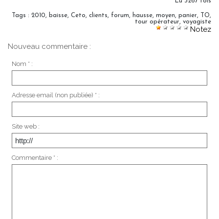
Lu 3267 fois
Tags
:
2010
,
baisse
,
Ceto
,
clients
,
forum
,
hausse
,
moyen
,
panier
,
TO
,
tour opérateur
,
voyagiste
Notez
Nouveau commentaire :
Nom * :
Adresse email (non publiée) * :
Site web :
Commentaire * :