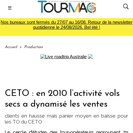
☰
Nos bureaux sont fermés du 27/07 au 16/08. Retour de la newsletter
quotidienne le 24/08/2026. Bel été !
Accueil
>
Production
CETO : en 2010 l’activité vols
secs a dynamisé les ventes
clients en hausse mais panier moyen en baisse pour
les TO du CETO
Le cercle d’études des tour-opérateurs regroupant 79