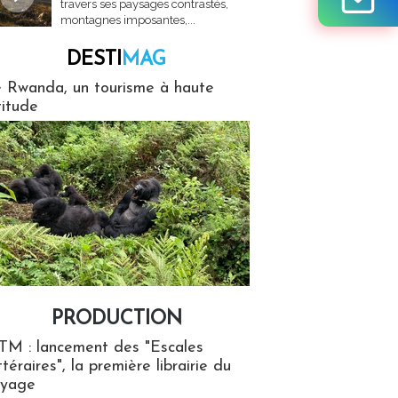
travers ses paysages contrastés,
montagnes imposantes,...
DESTI
MAG
MAG
 Rwanda, un tourisme à haute
titude
PRODUCTION
ion
TM : lancement des "Escales
ttéraires", la première librairie du
oyage