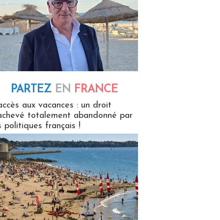
PARTEZ
EN
FRANCE
 en France
accès aux vacances : un droit
achevé totalement abandonné par
s politiques français !