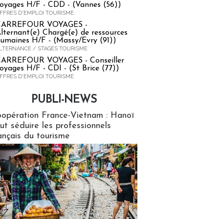
oyages H/F - CDD - (Vannes (56))
FFRES D'EMPLOI TOURISME
CARREFOUR VOYAGES -
lternant(e) Chargé(e) de ressources
umaines H/F - (Massy/Evry (91))
LTERNANCE / STAGES TOURISME
ARREFOUR VOYAGES - Conseiller
oyages H/F - CDI - (St Brice (77))
FFRES D'EMPLOI TOURISME
PUBLI-NEWS
ews
opération France-Vietnam : Hanoï
ut séduire les professionnels
ançais du tourisme