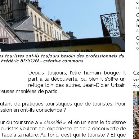
v
O
A
h
A
C
v
O
s touristes ont-ils toujours besoin des professionnels du
it Frédéric BISSON - créative commons
Publi-n
Depuis toujours, l’être humain bouge. Il
Co
part à la découverte, ou bien il s’offre un
ve
refuge loin des autres. Jean-Didier Urbain
fr
reuses manières de partir.
utant de pratiques touristiques que de touristes. Pour
ession en ont-ils conscience ?
teur du tourisme a
« classifié »
, et en un sens le tourisme
 touristes veulent de l’expérience et de la découverte de
ace à la nature. Au fond, c’est qui, le touriste ? Et que