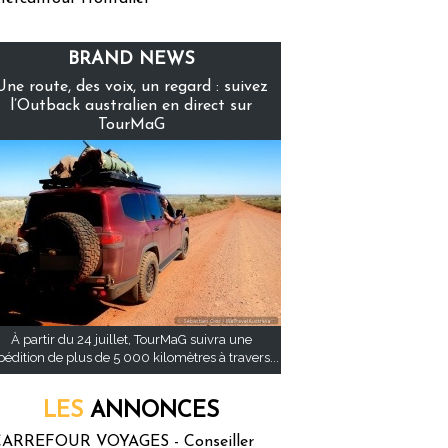
BRAND NEWS
Une route, des voix, un regard : suivez
l’Outback australien en direct sur
TourMaG
À partir du 24 juillet, TourMaG suivra une
pédition de plus de 5 000 kilomètres à travers...
LES
ANNONCES
ARREFOUR VOYAGES - Conseiller