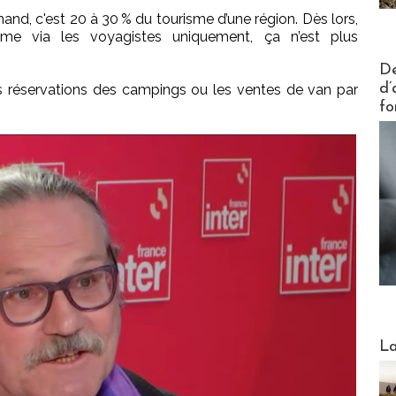
and, c'est 20 à 30 % du tourisme d’une région. Dès lors,
sme via les voyagistes uniquement, ça n’est plus
Actus V
De
d’
s réservations des campings ou les ventes de van par
fo
Webinai
La