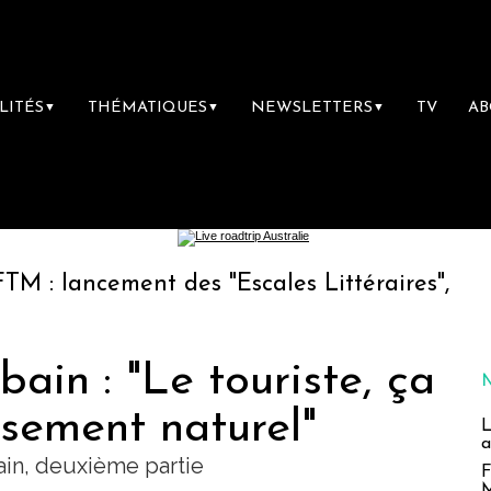
LITÉS
THÉMATIQUES
NEWSLETTERS
TV
A
▼
▼
▼
ment des "Escales Littéraires", la première li
ain : "Le touriste, ça
isement naturel"
L
a
ain, deuxième partie
F
M