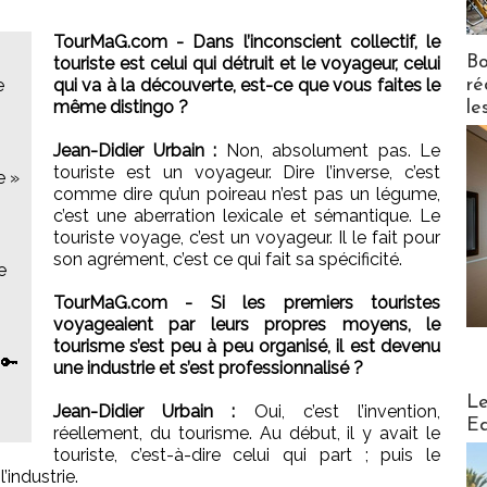
TourMaG.com - Dans l’inconscient collectif, le
Bo
touriste est celui qui détruit et le voyageur, celui
ré
e
qui va à la découverte, est-ce que vous faites le
même distingo ?
le
Jean-Didier Urbain :
Non, absolument pas. Le
touriste est un voyageur. Dire l’inverse, c’est
e »
comme dire qu’un poireau n’est pas un légume,
c’est une aberration lexicale et sémantique. Le
touriste voyage, c’est un voyageur. Il le fait pour
son agrément, c’est ce qui fait sa spécificité.
e
TourMaG.com - Si les premiers touristes
voyageaient par leurs propres moyens, le
tourisme s’est peu à peu organisé, il est devenu
 🔑
une industrie et s’est professionnalisé ?
Distribu
Le
Jean-Didier Urbain :
Oui, c’est l’invention,
Ed
réellement, du tourisme. Au début, il y avait le
touriste, c’est-à-dire celui qui part ; puis le
’industrie.