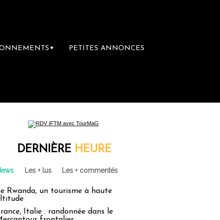
BONNEMENTS
PETITES ANNONCES
▼
brairie du voyage
Le groupe Sainte-Claire
DERNIÈRE
HEURE
News
Les + lus
Les + commentés
e Rwanda, un tourisme à haute
ltitude
rance, Italie : randonnée dans le
ercantour frontalier