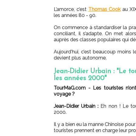
L’amorce, c’est
Thomas Cook
au XIX
les années 80 - 90.
On commence à standardiser la prat
conciliant, il s’adapte. On met alor
auprès des classes populaires qui d
Aujourd'hui, c’est beaucoup moins le
devient plus autonome.
Jean-Didier Urbain : "Le to
les années 2000"
TourMaG.com - Les touristes n’ont
voyage ?
Jean-Didier Urbain :
Eh non ! Le tou
2000.
Il y a bien eu la manne Chinoise pou
touristes prennent en charge leur pr