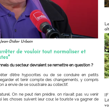
DESTI
Le
al
Jean-Didier Urbain
rrêter de vouloir tout normaliser et
stes"
nnels du secteur devraient se remettre en question ?
rêter d’être hypocrites ou de se conduire en petits
, regarder et tenir compte des changements, y compris
on a envie de se soustraire au collectif.
Product
turel. On ne peut rien prédire, on n’avait pas vu venir
IF
i les choses suivent leur cour, le touriste va gagner de
Li
v