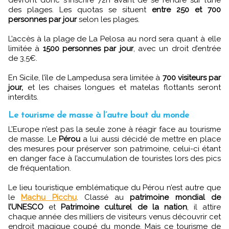
devront donc s'inscrire 72h avant de se rendre sur l’une
des plages. Les quotas se situent
entre 250 et 700
personnes par jour
selon les plages.
L’accès à la plage de La Pelosa au nord sera quant à elle
limitée à
1500 personnes par jour
, avec un droit d’entrée
de 3,5€.
En Sicile, l’île de Lampedusa sera limitée à
700 visiteurs par
jour,
et les chaises longues et matelas flottants seront
interdits.
Le tourisme de masse à l’autre bout du monde
L’Europe n’est pas la seule zone à réagir face au tourisme
de masse. Le
Pérou
a lui aussi décidé de mettre en place
des mesures pour préserver son patrimoine, celui-ci étant
en danger face à l’accumulation de touristes lors des pics
de fréquentation.
Le lieu touristique emblématique du Pérou n’est autre que
le
Machu Picchu
. Classé au
patrimoine mondial de
l’UNESCO
et
Patrimoine culturel de la nation
, il attire
chaque année des milliers de visiteurs venus découvrir cet
endroit magique coupé du monde. Mais ce tourisme de