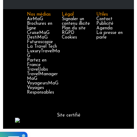
Nos médias
Légal
Utiles
AirMaG
Signaler un
Contact
Brochures en
contenu illicite
Publicité
ligne
Plan du site
Agenda
CruiseMaG
RGPD
La presse en
DestiMaG
Cookies
parle
Futuroscopie
La Travel Tech
LuxuryTravelMa
G
Partez en
France
TravelJobs
TravelManager
MaG
VoyageursMaG
Voyages
Responsables
Site certifié