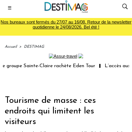
☰
Nos bureaux sont fermés du 27/07 au 16/08. Retour de la newsletter
quotidienne le 24/08/2026. Bel été !
Accueil
>
DESTIMAG
groupe Sainte-Claire rachète Eden Tour
L’accès aux vac
Tourisme de masse : ces
endroits qui limitent les
visiteurs