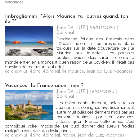
vacances
Imbrogliamini : "Alors Maurice, tu l’ouvres quand, ton
île ?"
Jean DA LUZ
| 26/07/2020
|
Editorial
Destination fétiche des Français dans
l'Océan Indien, le flou artistique plane
toujours sur la date d’ouverture de l’Île
Maurice aux touristes. Les pouvoirs
publics avaient déjà surpris et ému le
monde entier en annonçant qu’en raison de la Covid-19, il n’était pas
question de mettre un seul orteil...
coronavirus
,
édito
,
éditorial
,
île maurice
,
jean da Luz
,
vacances
Vacances : la France sinon… rien ?
Jean DA LUZ
| 19/07/2020
|
Editorial
Les événements donnent, hélas, raison
aux conseils, consignes, avertissements et
autre multipliés ces derniers mois par les
pouvoirs publics : partir en vacances
ailleurs qu’en France cette année c'est
compliqué voire impossible. De quoi donner des sueurs froides
malgré la canicule aux destinations...
coronavirus
,
édito
,
éditorial
,
france
,
jean da Luz
,
vacances