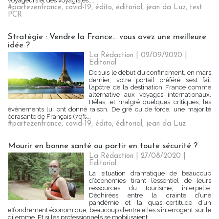
voyageurs et des voyagistes....
#partezenfrance
,
covid-19
,
édito
,
éditorial
,
jean da Luz
,
test
PCR
Stratégie : Vendre la France... vous avez une meilleure
idée ?
La Rédaction
| 02/09/2020
|
Editorial
Depuis le début du confinement, en mars
dernier, votre portail préféré s’est fait
l’apôtre de la destination France comme
alternative aux voyages internationaux.
Hélas, et malgré quelques critiques, les
événements lui ont donné raison. De gré ou de force, une majorité
écrasante de Français (70%...
#partezenfrance
,
covid-19
,
édito
,
éditorial
,
jean da Luz
Mourir en bonne santé ou partir en toute sécurité ?
La Rédaction
| 27/08/2020
|
Editorial
La situation dramatique de beaucoup
d’économies tirant l’essentiel de leurs
ressources du tourisme, interpelle.
Déchirées entre la crainte d’une
pandémie et la quasi-certitude d’un
effondrement économique, beaucoup d’entre elles s’interrogent sur le
dilemme. Et si les professionnels se mobilisaient...