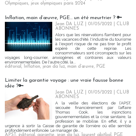
Olympiques
,
jeux olympiques paris 2024
Inflation, main d’œuvre, PGE… un été meurtrier ? 🔑
Jean DA LUZ
| 01/05/2022
|
CLUB
ABONNES
Alors que les réservations flambent pour
les vacances d'été, l'industrie du tourisme
à l'export risque de ne pas tirer le profit
espéré de cette reprise. Les
consommateurs sont circonspects sur les
voyages long-courrier, anxiogènes et contraires aux valeurs
environnementales. De l'autre côté, la...
éditorial
,
Inflation
,
jean da luz
,
main d’œuvre
,
PGE
Limiter la garantie voyage : une vraie fausse bonne
idée ?🔑
Jean DA LUZ
| 01/05/2022
|
CLUB
ABONNES
A la veille des élections de l’APST,
secouée financièrement par l’affaire
Thomas Cook, les injonctions
gouvernementales et la crise sanitaire, la
profession se mobilise. En effet, il y a
urgence à sortir la Caisse de garantie de l’ornière où elle semble
profondément enfoncée. Le manager de...
APST
,
éditorial
,
garantie
,
jean da luz
,
laurent abitbol
,
PGE