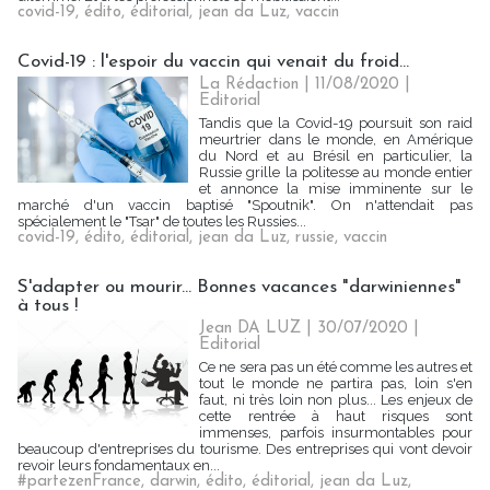
covid-19
,
édito
,
éditorial
,
jean da Luz
,
vaccin
Covid-19 : l'espoir du vaccin qui venait du froid…
La Rédaction
| 11/08/2020
|
Editorial
Tandis que la Covid-19 poursuit son raid
meurtrier dans le monde, en Amérique
du Nord et au Brésil en particulier, la
Russie grille la politesse au monde entier
et annonce la mise imminente sur le
marché d'un vaccin baptisé "Spoutnik". On n'attendait pas
spécialement le "Tsar" de toutes les Russies...
covid-19
,
édito
,
éditorial
,
jean da Luz
,
russie
,
vaccin
S'adapter ou mourir... Bonnes vacances "darwiniennes"
à tous !
Jean DA LUZ
| 30/07/2020
|
Editorial
Ce ne sera pas un été comme les autres et
tout le monde ne partira pas, loin s'en
faut, ni très loin non plus... Les enjeux de
cette rentrée à haut risques sont
immenses, parfois insurmontables pour
beaucoup d'entreprises du tourisme. Des entreprises qui vont devoir
revoir leurs fondamentaux en...
#partezenFrance
,
darwin
,
édito
,
éditorial
,
jean da Luz
,