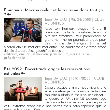
Emmanuel Macron réélu… et le tourisme dans tout ça
? 🔑
Jean DA LUZ
| 25/04/2022
|
CLUB
ABONNES
Avec son humour ravageur, Churchill
prétendait que la démocratie est le moins
pire des systèmes. Pour paraphraser ce
grand homme, on pourrait dire que pour
des millions de Français, Emmanuel
Macron était le moindre mal entre une candidate d’extrême droite
dont le discours s’est “gauchi” au fil des...
éditorial
,
emmanuel macron
,
jean da luz
,
marine le pen
,
présidentielle
Eté 2022 : l'incertitude gagne les réservations
estivales 🔑
Jean DA LUZ
| 18/04/2022
|
CLUB
ABONNES
Depuis plusieurs mois nous vivons une
situation étrange. La pression de la crise
sanitaire a diminué mais n’a pas disparu,
la guerre en Ukraine fait toujours rage
mais nous faisons semblant de ne pas la
voir, l’extrême droite est à nos portes mais nous espérons que le
repoussoir Marine le Pen...