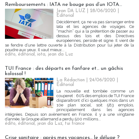
Remboursements : IATA ne bouge pas d’un IOTA…
Jean DA LUZ
| 28/06/2020
|
Editorial
Décidément, ça ne va pas s’arranger entre
Iata et les agences de voyages. Ce
“machin” qui a la prétention de passer au
dessus des lois et des Directives
européennes, persiste et signe. Il vient de
se fendre d’une lettre ouverte à la Distribution pour lui jeter de la
poudre aux yeux. Il vaut mieux...
édito
,
éditorial
,
iota
,
jean da Luz
TUI France : des départs en fanfare et... un gâchis
kolossal !
La Rédaction
| 24/06/2020
|
Editorial
La nouvelle est tombée comme un
couperet : 60% des emplois de TUI France
disparaîtront d’ici quelques mois dans un
10e plan social, soit 583 emplois,
principalement dans les agences
intégrées. Depuis son avènement en France, il y a une vingtaine
d’année, le Groupe allemand a perdu 500 millions...
édito
,
éditorial
,
jean da Luz
,
tui france
Crise sanitaire : après mes vacances... le déluge ?