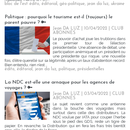
bloc de l'est édito
,
éditorial
,
géo-politique
,
jean da luz
,
ukraine
Politique : pourquoi le tourisme est-il (toujours) le
parent pauvre ? 🔑
Jean DA LUZ
| 10/04/2022
|
CLUB
ABONNES
Le pouvoir d’achat joue les trublions dans
ce premier tour de l’élection
présidentielle. Une absence de débat, une
participation anémique et un président ou
une présidente qui risque, une nouvelle
fois, d’être querellé sur sa légitimité, après un taux d’abstention record.
Bien entendu, rien n’est...
édito
,
éditorial
,
jean da luz
,
politique
,
présidentielles
La NDC est-elle une arnaque pour les agences de
voyages ? 🔑
Jean DA LUZ
| 03/04/2022
|
CLUB
ABONNES
Le sujet revient comme une antienne
dans la bouche des voyagistes mais
surtout dans celle des distributeurs. La
NDC voulue par IATA pour couper l’herbe
sous le pied des GDS, reste un tigre de
papier. En revanche, la Distribution qui en fera les frais très bientôt