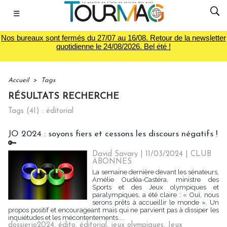
☰
Nos bureaux sont fermés du 27/07 au 16/08. Retour de la newsletter
quotidienne le 24/08/2026. Bel été !
Accueil
>
Tags
RÉSULTATS RECHERCHE
Tags (41) : éditorial
JO 2024 : soyons fiers et cessons les discours négatifs !
🔑
David Savary
| 11/03/2024
|
CLUB
ABONNES
La semaine dernière devant les sénateurs,
Amélie Oudéa-Castéra, ministre des
Sports et des Jeux olympiques et
paralympiques, a été claire : « Oui, nous
serons prêts à accueillir le monde ». Un
propos positif et encourageant mais qui ne parvient pas à dissiper les
inquiétudes et les mécontentements....
dossierjo2024
,
édito
,
éditorial
,
jeux olympiques
,
Jeux