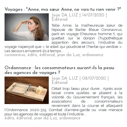
Voyages : "Anne, ma sœur Anne, ne vois-tu rien venir ?"
Jean DA LUZ
| 14/07/2020
|
Editorial
Telle Anne, la malheureuse sœur de
l’épouse de Barbe Bleue Coronavirus,
parti en voyage (l’heureux homme !), qui
guettait sur le donjon l’hypothétique
apparition des secours, l’industrie du
voyage n’aperçoit que « le soleil qui poudroie et l'herbe qui verdoie ».
Les secours arriveront-ils à temps...
coronavirus
,
édito
,
éditorial
,
jean da Luz
,
ordonnance
Ordonnance : les consommateurs auront-ils la peau
des agences de voyages ?
Jean DA LUZ
| 08/07/2020
|
Editorial
C’était trop beau pour durer… Après avoir
laissé croire qu’elles se pliaient à la
volonté du Gouvernement français, les
associations de consommateurs
reviennent dans la course et attaquent
l'Ordonnance 2020-315. Combat d’arrière-garde ou vraie menace
pour les agences de voyages et toute l’industrie...
édito
,
éditorial
,
jean da Luz
,
ordonnance