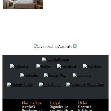
Nos médias
Légal
Utiles
AirMaG
Signaler un
Contact
Brochures en
contenu illicite
Publicité