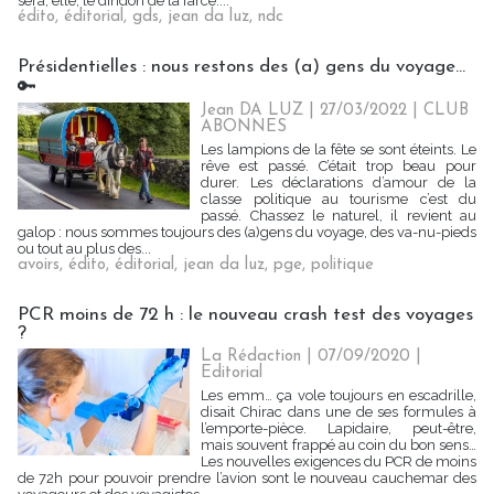
sera, elle, le dindon de la farce....
édito
,
éditorial
,
gds
,
jean da luz
,
ndc
Présidentielles : nous restons des (a) gens du voyage…
🔑
Jean DA LUZ
| 27/03/2022
|
CLUB
ABONNES
Les lampions de la fête se sont éteints. Le
rêve est passé. C’était trop beau pour
durer. Les déclarations d’amour de la
classe politique au tourisme c’est du
passé. Chassez le naturel, il revient au
galop : nous sommes toujours des (a)gens du voyage, des va-nu-pieds
ou tout au plus des...
avoirs
,
édito
,
éditorial
,
jean da luz
,
pge
,
politique
PCR moins de 72 h : le nouveau crash test des voyages
?
La Rédaction
| 07/09/2020
|
Editorial
Les emm… ça vole toujours en escadrille,
disait Chirac dans une de ses formules à
l’emporte-pièce. Lapidaire, peut-être,
mais souvent frappé au coin du bon sens…
Les nouvelles exigences du PCR de moins
de 72h pour pouvoir prendre l’avion sont le nouveau cauchemar des