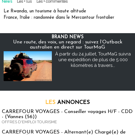
News
Les + lus
Les + commentés
Le Rwanda, un tourisme à haute altitude
France, Italie : randonnée dans le Mercantour frontalier
BRAND NEWS
Une route, des voix, un regard : suivez l’Outback
australien en direct sur TourMaG
À partir du 24 juillet, TourMaG suivra
une expédition de plus de 5 000
kilomètres à travers...
LES
ANNONCES
CARREFOUR VOYAGES - Conseiller voyages H/F - CDD
- (Vannes (56))
OFFRES D'EMPLOI TOURISME
CARREFOUR VOYAGES - Alternant(e) Chargé(e) de