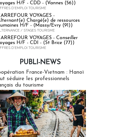
oyages H/F - CDD - (Vannes (56))
FFRES D'EMPLOI TOURISME
CARREFOUR VOYAGES -
lternant(e) Chargé(e) de ressources
umaines H/F - (Massy/Evry (91))
LTERNANCE / STAGES TOURISME
ARREFOUR VOYAGES - Conseiller
oyages H/F - CDI - (St Brice (77))
FFRES D'EMPLOI TOURISME
PUBLI-NEWS
ews
opération France-Vietnam : Hanoï
ut séduire les professionnels
ançais du tourisme