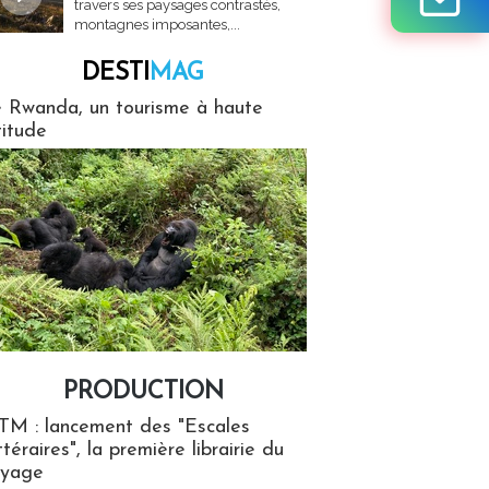
travers ses paysages contrastés,
montagnes imposantes,...
DESTI
MAG
MAG
 Rwanda, un tourisme à haute
titude
PRODUCTION
ion
TM : lancement des "Escales
ttéraires", la première librairie du
oyage