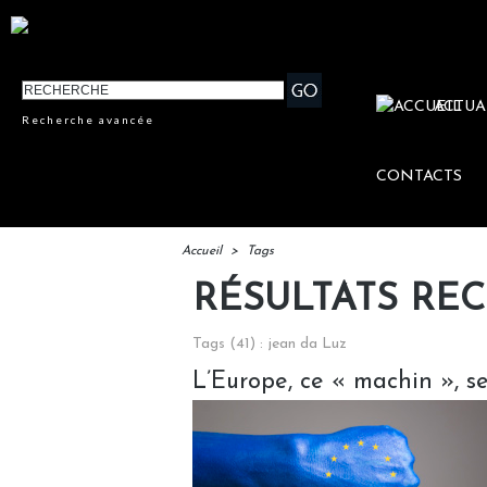
ACTUA
Recherche avancée
CONTACTS
Accueil
>
Tags
RÉSULTATS RE
Tags (41) : jean da Luz
L’Europe, ce « machin », s