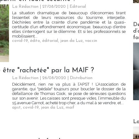
La Rédaction
| 27/08/2020
|
Editorial
La situation dramatique de beaucoup d’économies tirant
l’essentiel de leurs ressources du tourisme, interpelle.
Actus V
Déchirées entre la crainte d’une pandémie et la quasi-
De
certitude d’un effondrement économique, beaucoup d’entre
d’
elles s’interrogent sur le dilemme. Et si les professionnels se
mobilisaient...
fo
covid-19
,
édito
,
éditorial
,
jean da Luz
,
vaccin
e être "rachetée" par la MAIF ?
La Rédaction
| 26/08/2020
|
Distribution
Décidément, rien ne va plus à l’APST ! L’Association de
garantie, qui "pédale" toujours pour boucler le dossier de la
défaillance de Thomas Cook, se pose de sérieuses questions
sur son avenir. Les caisses sont presque vides, l’immeuble du
15 avenue Carnot, acheté trop cher, a du mal à se vendre, et...
apst
,
covid-19
,
jean da Luz
,
maif
Webinai
La