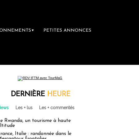
BONNEMENTS
PETITES ANNONCES
▼
DERNIÈRE
HEURE
News
Les + lus
Les + commentés
e Rwanda, un tourisme à haute
ltitude
rance, Italie : randonnée dans le
ercantour frontalier