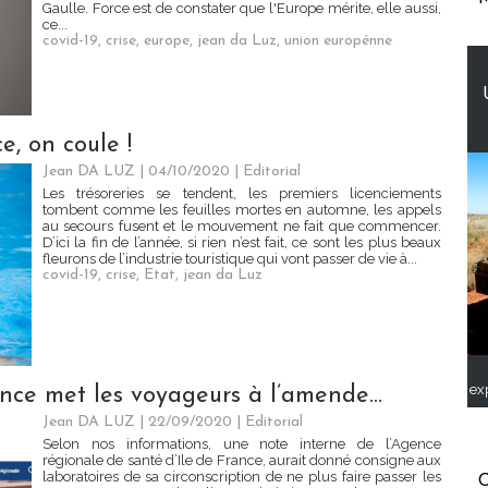
Gaulle. Force est de constater que l'Europe mérite, elle aussi,
ce...
covid-19
,
crise
,
europe
,
jean da Luz
,
union europénne
ce, on coule !
Jean DA LUZ
| 04/10/2020
|
Editorial
Les trésoreries se tendent, les premiers licenciements
tombent comme les feuilles mortes en automne, les appels
au secours fusent et le mouvement ne fait que commencer.
D’ici la fin de l’année, si rien n’est fait, ce sont les plus beaux
fleurons de l’industrie touristique qui vont passer de vie à...
covid-19
,
crise
,
Etat
,
jean da Luz
ex
ance met les voyageurs à l’amende...
Jean DA LUZ
| 22/09/2020
|
Editorial
Selon nos informations, une note interne de l’Agence
régionale de santé d’Ile de France, aurait donné consigne aux
laboratoires de sa circonscription de ne plus faire passer les
C