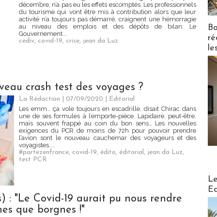
décembre, n’a pas eu les effets escomptés. Les professionnels
du tourisme qui vont être mis à contribution alors que leur
activité n’a toujours pas démarré, craignent une hémorragie
au niveau des emplois et des dépôts de bilan. Le
Bo
Gouvernement...
ré
cediv
,
covid-19
,
crise
,
jean da Luz
le
veau crash test des voyages ?
La Rédaction
| 07/09/2020
|
Editorial
Les emm… ça vole toujours en escadrille, disait Chirac dans
une de ses formules à l’emporte-pièce. Lapidaire, peut-être,
mais souvent frappé au coin du bon sens… Les nouvelles
exigences du PCR de moins de 72h pour pouvoir prendre
l’avion sont le nouveau cauchemar des voyageurs et des
voyagistes....
#partezenfrance
,
covid-19
,
édito
,
éditorial
,
jean da Luz
,
test PCR
Distribu
Le
Ed
) : "Le Covid-19 aurait pu nous rendre
mes que borgnes !"