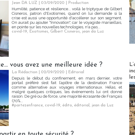
Jean DA LUZ
| 03/09/2020
|
Production
Humilité, patience et résilience... voilà le triptyque de Gilbert
Cisneros, patron d'Exotismes, quand on lui demande si la
crise est aussi une opportunité d'accélerer sur son segment.
On aurait pu ajouter "Innovation", car le voyagiste marseillais,
en pointe sur les nouvelles technologies, n'a pas...
covid-19
,
Exotismes
,
Gilbert Cisneros
,
jean da Luz
Partez
e... vous avez une meilleure idée ?
L’
in
La Rédaction
| 02/09/2020
|
Editorial
le
Depuis le début du confinement, en mars dernier, votre
portail préféré s’est fait l’apôtre de la destination France
comme alternative aux voyages internationaux. Hélas, et
malgré quelques critiques, les événements lui ont donné
raison. De gré ou de force, une majorité écrasante de Français
(70%...
#partezenfrance
,
covid-19
,
édito
,
éditorial
,
jean da Luz
artir en toute sécurité ?