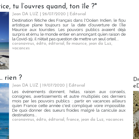
ce, tu l’ouvres quand, ton île ?"
Jean DA LUZ
| 26/07/2020
|
Editorial
Destination fétiche des Français dans l'Océan Indien, le flou
artistique plane toujours sur la date d’ouverture de l’Île
Maurice aux touristes. Les pouvoirs publics avaient déjà
surpris et ému le monde entier en annonçant qu’en raison de
la Covid-19, il n’était pas question de mettre un seul orteil...
coronavirus
,
édito
,
éditorial
,
île maurice
,
jean da Luz
,
vacances
… rien ?
AirMa
Dr
e
Jean DA LUZ
| 19/07/2020
|
Editorial
Les événements donnent, hélas, raison aux conseils,
consignes, avertissements et autre multipliés ces derniers
mois par les pouvoirs publics : partir en vacances ailleurs
qu’en France cette année c'est compliqué voire impossible.
De quoi donner des sueurs froides malgré la canicule aux
destinations...
coronavirus
,
édito
,
éditorial
,
france
,
jean da Luz
,
vacances