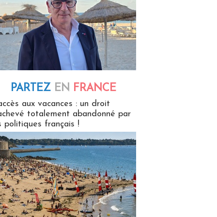
PARTEZ
EN
FRANCE
 en France
accès aux vacances : un droit
achevé totalement abandonné par
s politiques français !