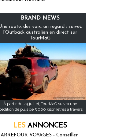
BRAND NEWS
Une route, des voix, un regard : suivez
l’Outback australien en direct sur
TourMaG
À partir du 24 juillet, TourMaG suivra une
pédition de plus de 5 000 kilomètres à travers...
LES
ANNONCES
ARREFOUR VOYAGES - Conseiller