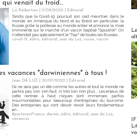
n qui venait du froid…
La Rédaction
| 11/08/2020
|
Editorial
Tandis que la Covid-19 poursuit son raid meurtrier dans le
monde, en Amérique du Nord et au Brésil en particulier, la
Russie grille la politesse au monde entier et annonce la mise
DESTI
Le
imminente sur le marché d'un vaccin baptisé "Spoutnik". On
n'attendait pas spécialement le "Tsar" de toutes les Russies...
al
covid-19
,
édito
,
éditorial
,
jean da Luz
,
russie
,
vaccin
es vacances "darwiniennes" à tous !
Jean DA LUZ
| 30/07/2020
|
Editorial
Ce ne sera pas un été comme les autres et tout le monde ne
partira pas, loin s'en faut, ni très loin non plus... Les enjeux de
cette rentrée à haut risques sont immenses, parfois
insurmontables pour beaucoup d'entreprises du tourisme.
Des entreprises qui vont devoir revoir leurs fondamentaux
en...
#partezenFrance
,
darwin
,
édito
,
éditorial
,
jean da Luz
,
Product
vacances
IF
Li
v