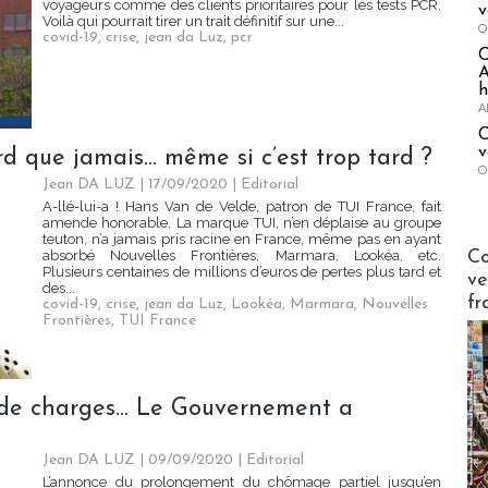
voyageurs comme des clients prioritaires pour les tests PCR.
v
Voilà qui pourrait tirer un trait définitif sur une...
O
covid-19
,
crise
,
jean da Luz
,
pcr
A
h
A
C
v
rd que jamais… même si c’est trop tard ?
O
Jean DA LUZ
| 17/09/2020
|
Editorial
A-llé-lui-a ! Hans Van de Velde, patron de TUI France, fait
amende honorable. La marque TUI, n’en déplaise au groupe
teuton, n’a jamais pris racine en France, même pas en ayant
Publi-n
Co
absorbé Nouvelles Frontières, Marmara, Lookéa, etc.
Plusieurs centaines de millions d’euros de pertes plus tard et
ve
des...
fr
covid-19
,
crise
,
jean da Luz
,
Lookéa
,
Marmara
,
Nouvelles
Frontières
,
TUI France
 de charges… Le Gouvernement a
Jean DA LUZ
| 09/09/2020
|
Editorial
L’annonce du prolongement du chômage partiel jusqu’en