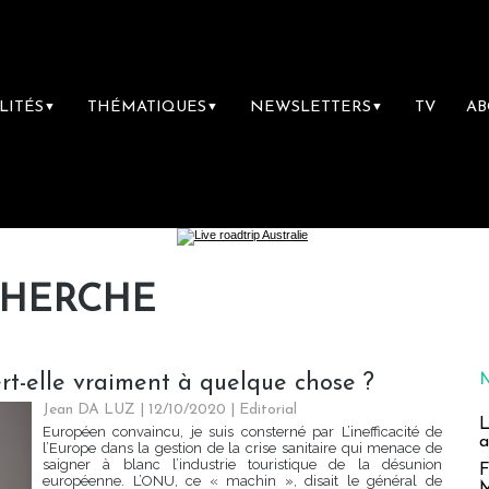
LITÉS
THÉMATIQUES
NEWSLETTERS
TV
A
▼
▼
▼
CHERCHE
ert-elle vraiment à quelque chose ?
Jean DA LUZ
| 12/10/2020
|
Editorial
L
Européen convaincu, je suis consterné par L’inefficacité de
a
l’Europe dans la gestion de la crise sanitaire qui menace de
saigner à blanc l’industrie touristique de la désunion
F
européenne. L’ONU, ce « machin », disait le général de
M