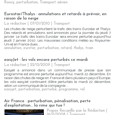
Roissy
,
perturbation
,
Transport aérien
Eurostar/Thalys : annulations et retards à prévoir, en
raison de la neige
La rédaction | 07/01/2010
|
Transport
Les chutes de neige perturbent le trafic des trains Eurostar et Thalys.
Des retards et annulations sont annoncés pour la journée du jeudi 7
janvier. Le trafic des trains Eurostar sera encore perturbé aujourd'hui
jeudi 7 janvier 2010. Les mauvaises conditions météo au Royaume-
Uni et en France dues...
annulation
,
eurstar
,
perturbation
,
retard
,
thalys
,
train
easyJet : les vols encore perturbés ce mardi
La rédaction | 22/12/2009
|
Transport
Easyjet a annoncé dans un communiqué de presse que son
programme est encore perturbé aujourd'hui, mardi 22 décembre. En
raison des chutes de neige en France et dans plusieurs pays d’Europe,
les vols easyJet continuent d’être perturbés le mardi 22 décembre,
selon un communiqué de la compagnie....
easyjet
,
perturbation
,
perturbé
,
programme
,
vol
Air France : perturbation, pénalisation, perte
d’exploitation... la rime qui tue !
Propos Recueillis par la Rédaction |
16/11/2008
|
Transport