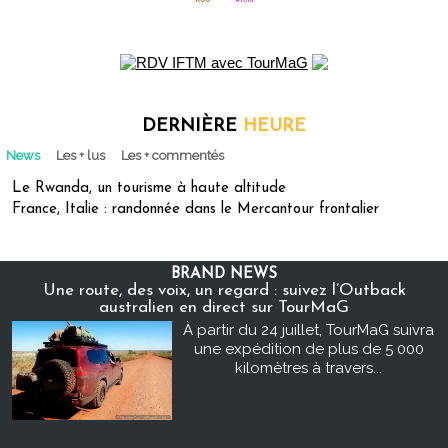
DERNIÈRE
HEURE
News
Les + lus
Les + commentés
Le Rwanda, un tourisme à haute altitude
France, Italie : randonnée dans le Mercantour frontalier
BRAND NEWS
Une route, des voix, un regard : suivez l’Outback
australien en direct sur TourMaG
À partir du 24 juillet, TourMaG suivra
une expédition de plus de 5 000
kilomètres à travers...