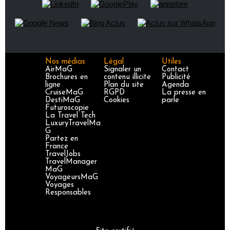
Nos médias
Légal
Utiles
AirMaG
Signaler un
Contact
Brochures en
contenu illicite
Publicité
ligne
Plan du site
Agenda
CruiseMaG
RGPD
La presse en
DestiMaG
Cookies
parle
Futuroscopie
La Travel Tech
LuxuryTravelMa
G
Partez en
France
TravelJobs
TravelManager
MaG
VoyageursMaG
Voyages
Responsables