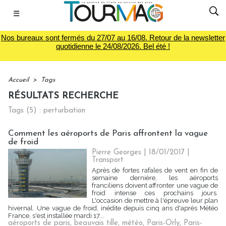
☰
Nos bureaux sont fermés du 27/07 au 16/08. Retour de la newsletter
quotidienne le 24/08/2026. Bel été !
Accueil
>
Tags
RÉSULTATS RECHERCHE
Tags (5) : perturbation
Comment les aéroports de Paris affrontent la vague
de froid
Pierre Georges
| 18/01/2017
|
Transport
Après de fortes rafales de vent en fin de
semaine dernière, les aéroports
franciliens doivent affronter une vague de
froid intense ces prochains jours.
L'occasion de mettre à l'épreuve leur plan
hivernal. Une vague de froid, inédite depuis cinq ans d'après Météo
France, s'est installée mardi 17...
aéroports de paris
,
beauvais tille
,
météo
,
Paris-Orly
,
Paris-