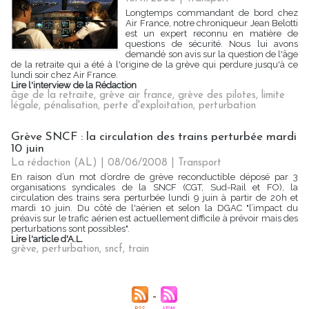
Longtemps commandant de bord chez
Air France, notre chroniqueur Jean Belotti
est un expert reconnu en matière de
questions de sécurité. Nous lui avons
demandé son avis sur la question de l'âge
de la retraite qui a été à l'origine de la grève qui perdure jusqu'à ce
lundi soir chez Air France.
Lire l'interview de la Rédaction
âge de la retraite
,
grève air france
,
grève des pilotes
,
limite
légale
,
pénalisation
,
perte d'exploitation
,
perturbation
Grève SNCF : la circulation des trains perturbée mardi
10 juin
La rédaction (AL) | 08/06/2008
|
Transport
En raison d’un mot d’ordre de grève reconductible déposé par 3
organisations syndicales de la SNCF (CGT, Sud-Rail et FO), la
circulation des trains sera perturbée lundi 9 juin à partir de 20h et
mardi 10 juin. Du côté de l'aérien et selon la DGAC "l’impact du
préavis sur le trafic aérien est actuellement difficile à prévoir mais des
perturbations sont possibles".
Lire l'article d'A.L.
grève
,
perturbation
,
sncf
,
train