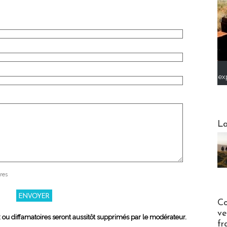
ex
Webinai
La
res
Publi-n
Co
ve
x ou diffamatoires seront aussitôt supprimés par le modérateur.
fr