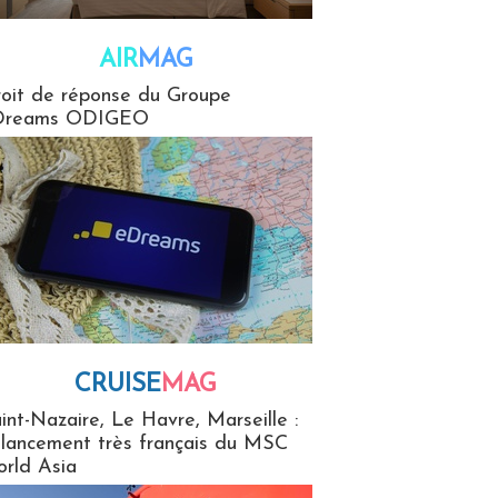
AIR
MAG
G
oit de réponse du Groupe
Dreams ODIGEO
CRUISE
MAG
MaG
int-Nazaire, Le Havre, Marseille :
 lancement très français du MSC
rld Asia