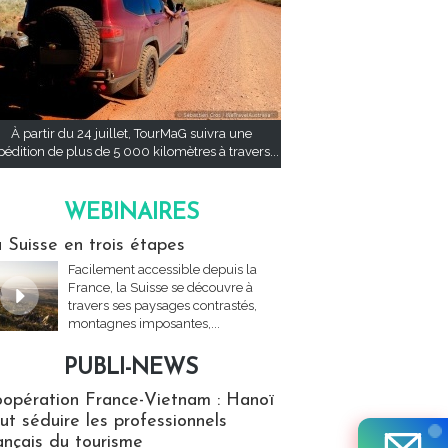
À partir du 24 juillet, TourMaG suivra une
pédition de plus de 5 000 kilomètres à travers...
WEBINAIRES
res
 Suisse en trois étapes
Facilement accessible depuis la
France, la Suisse se découvre à
travers ses paysages contrastés,
montagnes imposantes,...
PUBLI-NEWS
ews
opération France-Vietnam : Hanoï
ut séduire les professionnels
ançais du tourisme