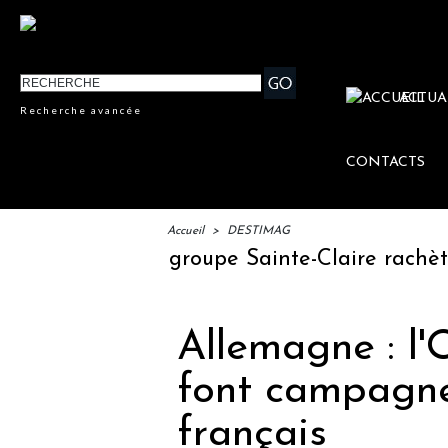
ACTUA
Recherche avancée
CONTACTS
Accueil
>
DESTIMAG
voyage
Le groupe Sainte-Claire rachète E
Allemagne : 
font campagn
français