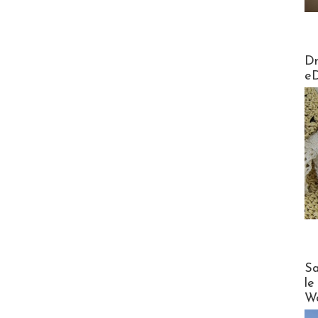
AirMa
Dr
e
Cruise
Sa
le
Wo