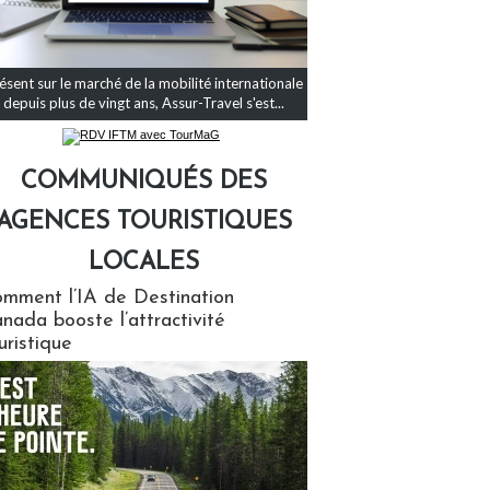
ésent sur le marché de la mobilité internationale
depuis plus de vingt ans, Assur-Travel s'est...
COMMUNIQUÉS DES
AGENCES TOURISTIQUES
LOCALES
qués des agences touristiques locales
mment l’IA de Destination
nada booste l’attractivité
uristique