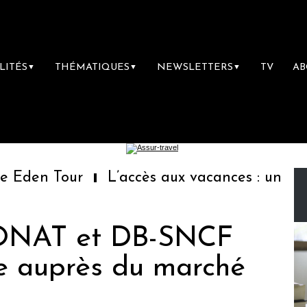
LITÉS
THÉMATIQUES
NEWSLETTERS
TV
A
▼
▼
▼
den Tour
L’accès aux vacances : un droit 
l'ONAT et DB-SNCF
e auprès du marché