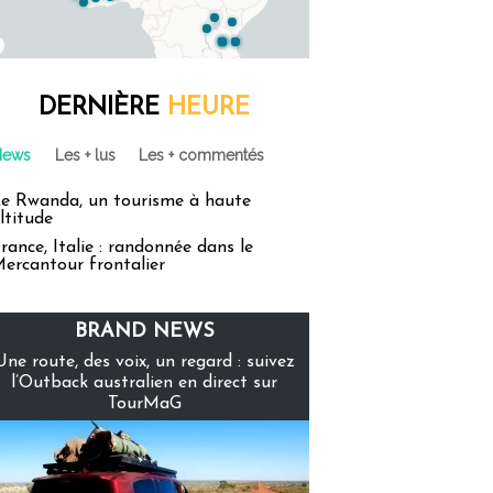
DERNIÈRE
HEURE
News
Les + lus
Les + commentés
e Rwanda, un tourisme à haute
ltitude
rance, Italie : randonnée dans le
ercantour frontalier
BRAND NEWS
Une route, des voix, un regard : suivez
l’Outback australien en direct sur
TourMaG