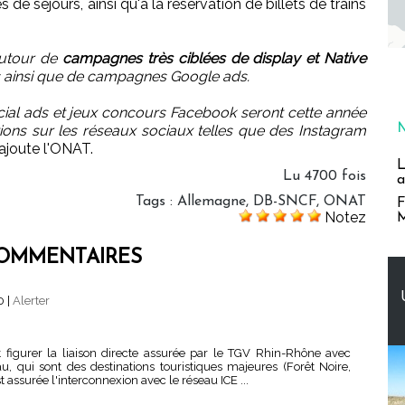
e séjours, ainsi qu'à la réservation de billets de trains
 autour de
campagnes très ciblées de display et Native
s ainsi que de campagnes Google ads.
l ads et jeux concours Facebook seront cette année
ions sur les réseaux sociaux telles que des Instagram
, ajoute l'ONAT.
L
Lu 4700 fois
a
Tags
:
Allemagne
,
DB-SNCF
,
ONAT
F
Notez
M
OMMENTAIRES
30
|
Alerter
t figurer la liaison directe assurée par le TGV Rhin-Rhône avec
, qui sont des destinations touristiques majeures (Forêt Noire,
st assurée l'interconnexion avec le réseau ICE ...