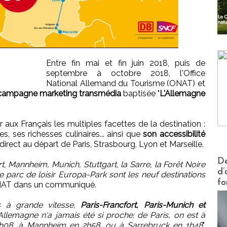
Entre fin mai et fin juin 2018, puis de
septembre à octobre 2018, l'Office
National Allemand du Tourisme (ONAT) et
campagne marketing transmédia
baptisée "
L'Allemagne
r aux Français les multiples facettes de la destination :
les, ses richesses culinaires... ainsi que
son accessibilité
direct au départ de Paris, Strasbourg, Lyon et Marseille.
Actus V
De
, Mannheim, Munich, Stuttgart, la Sarre, la Forêt Noire
d’
le parc de loisir Europa-Park sont les neuf destinations
fo
'ONAT dans un communiqué.
res à grande vitesse,
Paris-Francfort, Paris-Munich et
l'Allemagne n'a jamais été si proche: de Paris, on est à
 3h08, à Mannheim en 2h58, ou à Sarrebruck en 1h48
",