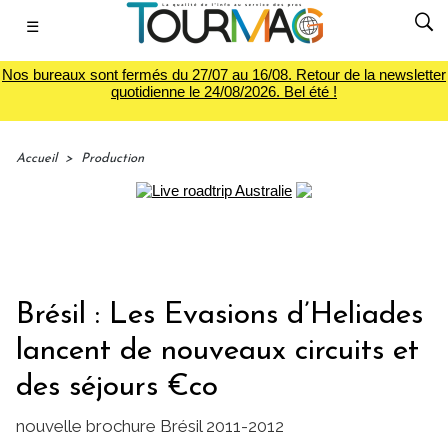
☰
Nos bureaux sont fermés du 27/07 au 16/08. Retour de la newsletter
quotidienne le 24/08/2026. Bel été !
Accueil
>
Production
Brésil : Les Evasions d’Heliades
lancent de nouveaux circuits et
des séjours €co
nouvelle brochure Brésil 2011-2012