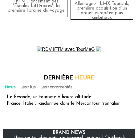
IFTM : lancement des
Allemagne : LMX Touristik,
"Escales Littéraires", la
première acquisition d'un
première librairie du voyage
projet européen plus
ambitieux
DERNIÈRE
HEURE
News
Les + lus
Les + commentés
Le Rwanda, un tourisme à haute altitude
France, Italie : randonnée dans le Mercantour frontalier
BRAND NEWS
Une route, des voix, un regard : suivez l’Outback