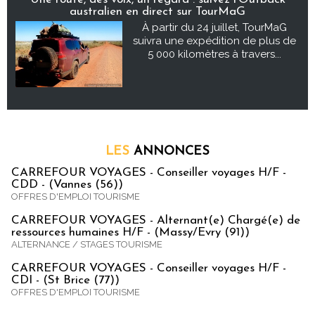
australien en direct sur TourMaG
À partir du 24 juillet, TourMaG
suivra une expédition de plus de
5 000 kilomètres à travers...
LES
ANNONCES
CARREFOUR VOYAGES - Conseiller voyages H/F -
CDD - (Vannes (56))
OFFRES D'EMPLOI TOURISME
CARREFOUR VOYAGES - Alternant(e) Chargé(e) de
ressources humaines H/F - (Massy/Evry (91))
ALTERNANCE / STAGES TOURISME
CARREFOUR VOYAGES - Conseiller voyages H/F -
CDI - (St Brice (77))
OFFRES D'EMPLOI TOURISME