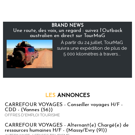
BRAND NEWS
Une route, des voix, un regard : suivez l’Outback
australien en direct sur TourMaG
À partir du 24 juillet, TourMaG
suivra une expédition de plus de
5 000 kilomètres à travers...
LES
ANNONCES
CARREFOUR VOYAGES - Conseiller voyages H/F -
CDD - (Vannes (56))
OFFRES D'EMPLOI TOURISME
CARREFOUR VOYAGES - Alternant(e) Chargé(e) de
ressources humaines H/F - (Massy/Evry (91))