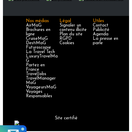
Nos médias
Légal
Utiles
AirMaG
Signaler un
Contact
Brochures en
contenu illicite
Publicité
ligne
Plan du site
Agenda
CruiseMaG
RGPD
La presse en
DestiMaG
Cookies
parle
Futuroscopie
La Travel Tech
LuxuryTravelMa
G
Partez en
France
TravelJobs
TravelManager
MaG
VoyageursMaG
Voyages
Responsables
Site certifié