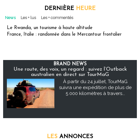
DERNIÈRE
HEURE
News
Les + lus
Les + commentés
Le Rwanda, un tourisme à haute altitude
France, Italie : randonnée dans le Mercantour frontalier
BRAND NEWS
Une route, des voix, un regard : suivez l’Outback
australien en direct sur TourMaG
À partir du 24 juillet, TourMaG
suivra une expédition de plus de
5 000 kilomètres à travers...
LES
ANNONCES