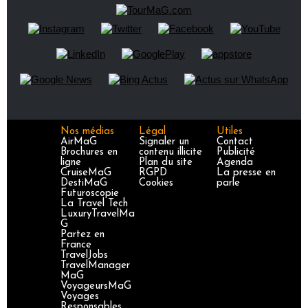
Nos médias
Légal
Utiles
AirMaG
Signaler un
Contact
Brochures en
contenu illicite
Publicité
ligne
Plan du site
Agenda
CruiseMaG
RGPD
La presse en
DestiMaG
Cookies
parle
Futuroscopie
La Travel Tech
LuxuryTravelMa
G
Partez en
France
TravelJobs
TravelManager
MaG
VoyageursMaG
Voyages
Responsables