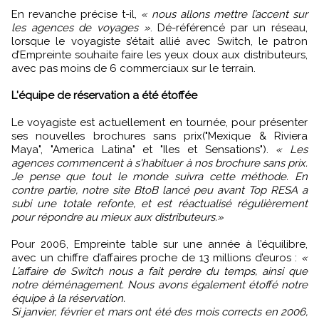
En revanche précise t-il,
« nous allons mettre l’accent sur
les agences de voyages »
. Dé-référencé par un réseau,
lorsque le voyagiste s’était allié avec Switch, le patron
d’Empreinte souhaite faire les yeux doux aux distributeurs,
avec pas moins de 6 commerciaux sur le terrain.
L'équipe de réservation a été étoffée
Le voyagiste est actuellement en tournée, pour présenter
ses nouvelles brochures sans prix("Mexique & Riviera
Maya", "America Latina" et "Iles et Sensations").
« Les
agences commencent à s'habituer à nos brochure sans prix.
Je pense que tout le monde suivra cette méthode. En
contre partie, notre site BtoB lancé peu avant Top RESA a
subi une totale refonte, et est réactualisé régulièrement
pour répondre au mieux aux distributeurs.»
Pour 2006, Empreinte table sur une année à l’équilibre,
avec un chiffre d’affaires proche de 13 millions d’euros :
«
L’affaire de Switch nous a fait perdre du temps, ainsi que
notre déménagement. Nous avons également étoffé notre
équipe à la réservation.
Si janvier, février et mars ont été des mois corrects en 2006,