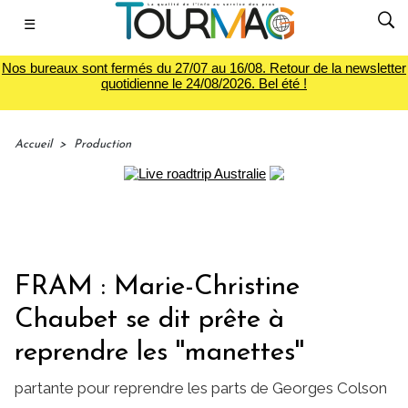
☰
Nos bureaux sont fermés du 27/07 au 16/08. Retour de la newsletter
quotidienne le 24/08/2026. Bel été !
Accueil
>
Production
FRAM : Marie-Christine
Chaubet se dit prête à
reprendre les ''manettes''
partante pour reprendre les parts de Georges Colson