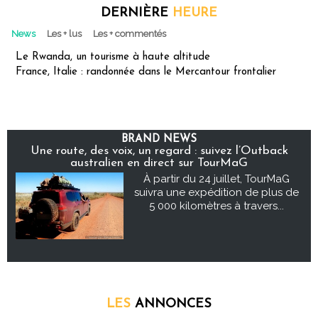
DERNIÈRE
HEURE
News
Les + lus
Les + commentés
Le Rwanda, un tourisme à haute altitude
France, Italie : randonnée dans le Mercantour frontalier
BRAND NEWS
Une route, des voix, un regard : suivez l’Outback
australien en direct sur TourMaG
À partir du 24 juillet, TourMaG
suivra une expédition de plus de
5 000 kilomètres à travers...
LES
ANNONCES