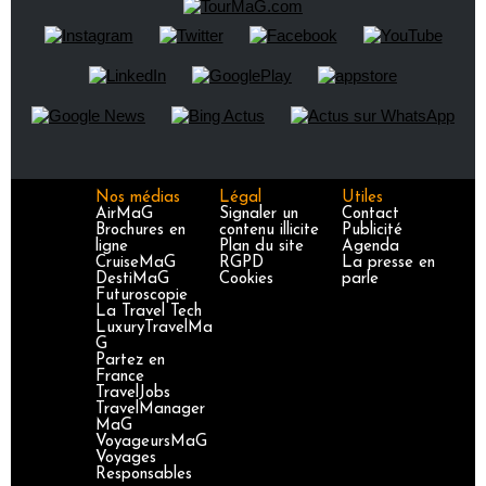
Nos médias
Légal
Utiles
AirMaG
Signaler un
Contact
Brochures en
contenu illicite
Publicité
ligne
Plan du site
Agenda
CruiseMaG
RGPD
La presse en
DestiMaG
Cookies
parle
Futuroscopie
La Travel Tech
LuxuryTravelMa
G
Partez en
France
TravelJobs
TravelManager
MaG
VoyageursMaG
Voyages
Responsables