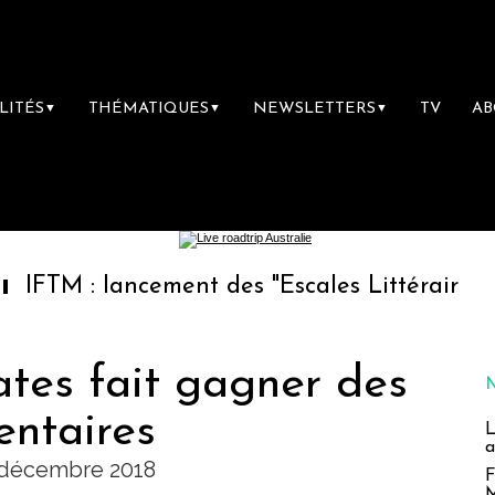
LITÉS
THÉMATIQUES
NEWSLETTERS
TV
A
▼
▼
▼
 lancement des "Escales Littéraires", la prem
rates fait gagner des
entaires
L
a
3 décembre 2018
F
M