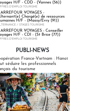
oyages H/F - CDD - (Vannes (56))
FFRES D'EMPLOI TOURISME
CARREFOUR VOYAGES -
lternant(e) Chargé(e) de ressources
umaines H/F - (Massy/Evry (91))
LTERNANCE / STAGES TOURISME
ARREFOUR VOYAGES - Conseiller
oyages H/F - CDI - (St Brice (77))
FFRES D'EMPLOI TOURISME
PUBLI-NEWS
ews
opération France-Vietnam : Hanoï
ut séduire les professionnels
ançais du tourisme