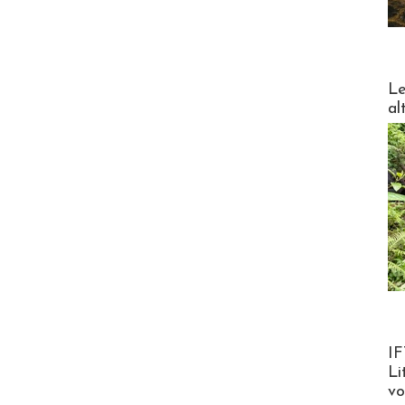
DESTI
Le
al
Product
IF
Li
v