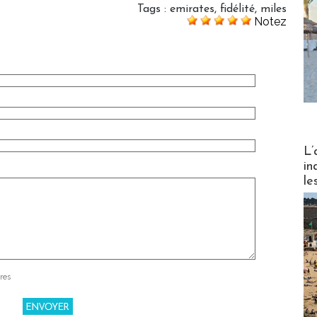
Tags
:
emirates
,
fidélité
,
miles
Notez
Partez
L’
in
le
res