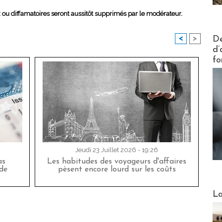
x ou diffamatoires seront aussitôt supprimés par le modérateur.
Actus V
De
<
>
d’
fo
Jeudi 23 Juillet 2026 - 19:26
as
Les habitudes des voyageurs d'affaires
de
pèsent encore lourd sur les coûts
Webinai
La