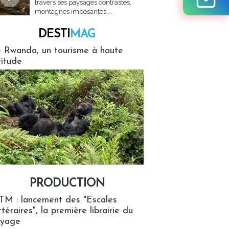
travers ses paysages contrastés,
montagnes imposantes,...
DESTI
MAG
MAG
 Rwanda, un tourisme à haute
titude
PRODUCTION
ion
TM : lancement des "Escales
ttéraires", la première librairie du
oyage