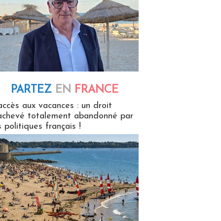
PARTEZ
EN
FRANCE
 en France
accès aux vacances : un droit
achevé totalement abandonné par
s politiques français !