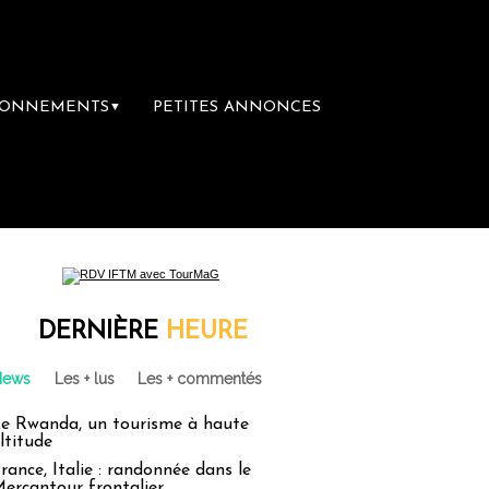
BONNEMENTS
PETITES ANNONCES
▼
ière librairie du voyage
Le groupe Sainte-
DERNIÈRE
HEURE
News
Les + lus
Les + commentés
e Rwanda, un tourisme à haute
ltitude
rance, Italie : randonnée dans le
ercantour frontalier