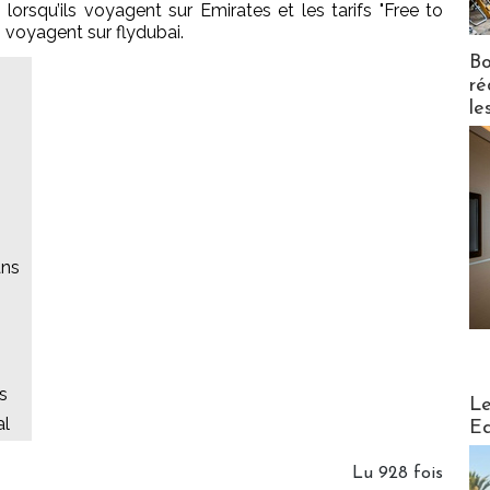
s" lorsqu’ils voyagent sur Emirates et les tarifs "Free to
s voyagent sur flydubai.
Bo
ré
le
ans
s
Distribu
Le
al
Ed
Lu 928 fois