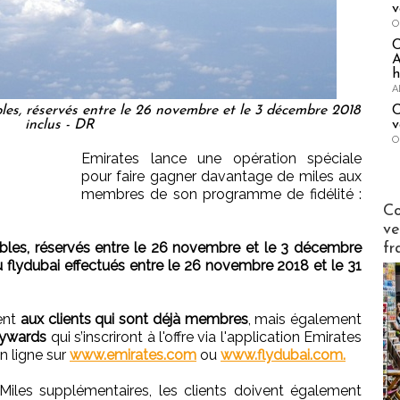
v
O
A
h
A
C
gibles, réservés entre le 26 novembre et le 3 décembre 2018
v
inclus - DR
O
Emirates lance une opération spéciale
pour faire gagner davantage de miles aux
membres de son programme de fidélité :
Publi-n
Co
ve
ligibles, réservés entre le 26 novembre et le 3 décembre
fr
u flydubai effectués entre le 26 novembre 2018 et le 31
ent
aux clients qui sont déjà membres
, mais également
kywards
qui s’inscriront à l'offre via l'application Emirates
n ligne sur
www.emirates.com
ou
www.flydubai.com.
iles supplémentaires, les clients doivent également