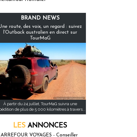
BRAND NEWS
Une route, des voix, un regard : suivez
l’Outback australien en direct sur
TourMaG
À partir du 24 juillet, TourMaG suivra une
pédition de plus de 5 000 kilomètres à travers...
LES
ANNONCES
ARREFOUR VOYAGES - Conseiller