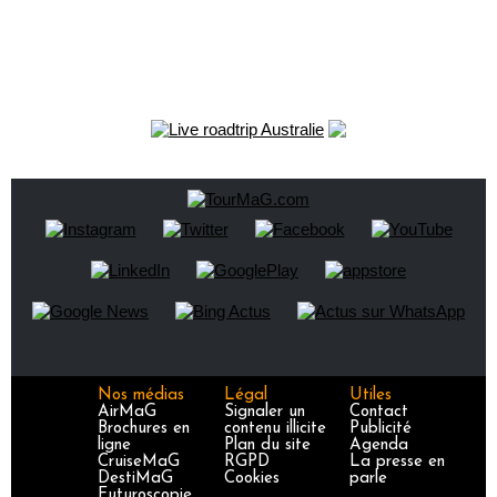
Nos médias
Légal
Utiles
AirMaG
Signaler un
Contact
Brochures en
contenu illicite
Publicité
ligne
Plan du site
Agenda
CruiseMaG
RGPD
La presse en
DestiMaG
Cookies
parle
Futuroscopie