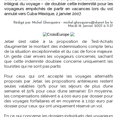
intégral du voyage – de doubler cette indemnité pour les
voyageurs empêchés de partir en vacances lors du vol
annulé vers Cuba-Mexique, 2 janvier 2007.
Rédigé par Michel Ghesquière - michel.ghesquiere@skynet.be le
Mardi 16 Janvier 2007 à 11:37
Jetair s’est rallié à la proposition de Test-Achats
d’augmenter le montant des indemnisations compte tenu
de la situation exceptionnelle et du cas de force majeure.
Un geste clair envers les voyageurs concernés, sachant
que cette indemnité doublée concerne uniquement les
touristes qui ne sont pas partis.
Pour ceux qui ont accepté les voyages alternatifs
proposés par Jetair, les propositions antérieures restent
seules valables (30% pour les séjours de plus d’une
semaine et 50% pour ceux d’une semaine). En moyenne,
les compensations s’élèvent à 4.000 euro par dossier pour
des voyages forfaitaires et en moyenne à 1.050 euro par
dossier pour ceux qui ont uniquement réservé un vol.
En ce qui concerne les dossiers individuels des voyageurs