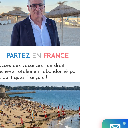
PARTEZ
EN
FRANCE
 en France
accès aux vacances : un droit
achevé totalement abandonné par
s politiques français !