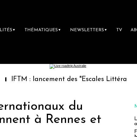
LITÉS
THÉMATIQUES
NEWSLETTERS
TV
A
▼
▼
▼
 : lancement des "Escales Littéraires", la pre
ernationaux du
ennent à Rennes et
L
a
F
M