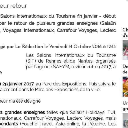
eur retour
Salons Internationaux du Tourisme fin janvier - début
par le retour de plusieurs grandes enseignes (Salaün
Les off
s, Voyages Internationaux, Carrefour Voyages, Leclerc
Ch
d'
igé par
La Rédaction
le Vendredi 14 Octobre 2016 à 12:13
Les Salons Internationaux du Tourisme
(SIT) de Rennes et de Nantes, organisés
par l'agence SAFYM, reviennent en 2017, à
De
e.
de
 29 janvier 2017,
au Parc des Expositions. Puis suivra le
galement dans le Parc des Expositions de la ville.
neur n'a été désigné.
Un
gr
urs grandes enseignes
telles que Salaün Holidays, TUI,
rnationaux, Carrefour Voyages, Leclerc Voyages, mais
pendants
(Fouché Travel, Asie-online, la Pélerine, Les