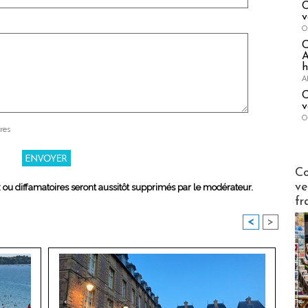
C
v
O
A
h
A
C
v
O
res
Publi-n
Co
ve
x ou diffamatoires seront aussitôt supprimés par le modérateur.
fr
<
>