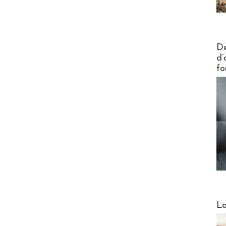
Actus V
De
d’
fo
Webinai
La