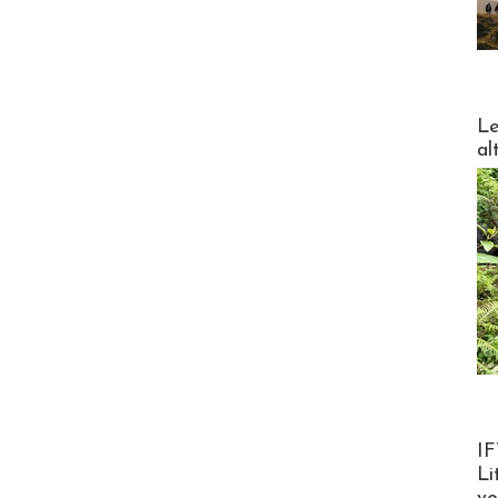
DESTI
Le
al
Product
IF
Li