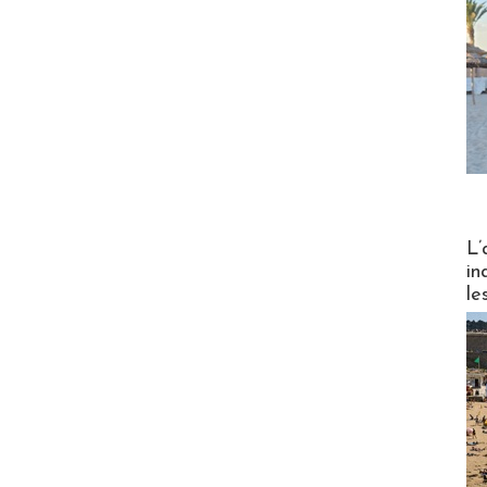
Partez
L’
in
le