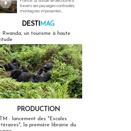
France, la Suisse se découvre à
travers ses paysages contrastés,
montagnes imposantes,...
DESTI
MAG
MAG
 Rwanda, un tourisme à haute
titude
PRODUCTION
ion
TM : lancement des "Escales
ttéraires", la première librairie du