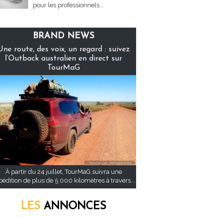
pour les professionnels...
BRAND NEWS
Une route, des voix, un regard : suivez
l’Outback australien en direct sur
TourMaG
À partir du 24 juillet, TourMaG suivra une
pédition de plus de 5 000 kilomètres à travers...
LES
ANNONCES