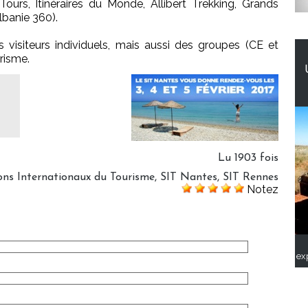
Tours, Itinéraires du Monde, Allibert Trekking, Grands
lbanie 360).
 visiteurs individuels, mais aussi des groupes (CE et
risme.
Lu 1903 fois
ons Internationaux du Tourisme
,
SIT Nantes
,
SIT Rennes
Notez
ex