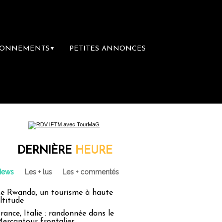
BONNEMENTS
PETITES ANNONCES
▼
mière librairie du voyage
Le groupe Saint
DERNIÈRE
HEURE
News
Les + lus
Les + commentés
e Rwanda, un tourisme à haute
ltitude
rance, Italie : randonnée dans le
ercantour frontalier