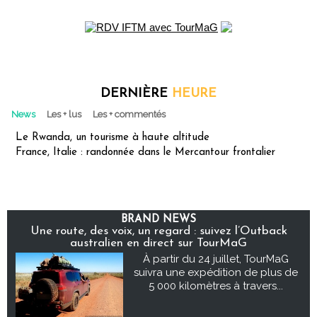
DERNIÈRE
HEURE
News
Les + lus
Les + commentés
Le Rwanda, un tourisme à haute altitude
France, Italie : randonnée dans le Mercantour frontalier
BRAND NEWS
Une route, des voix, un regard : suivez l’Outback
australien en direct sur TourMaG
À partir du 24 juillet, TourMaG
suivra une expédition de plus de
5 000 kilomètres à travers...