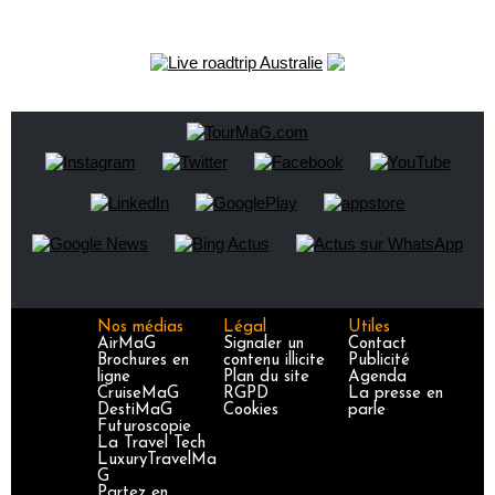
Nos médias
Légal
Utiles
AirMaG
Signaler un
Contact
Brochures en
contenu illicite
Publicité
ligne
Plan du site
Agenda
CruiseMaG
RGPD
La presse en
DestiMaG
Cookies
parle
Futuroscopie
La Travel Tech
LuxuryTravelMa
G
Partez en