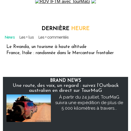
DERNIÈRE
HEURE
News
Les + lus
Les + commentés
Le Rwanda, un tourisme à haute altitude
France, Italie : randonnée dans le Mercantour frontalier
BRAND NEWS
Une route, des voix, un regard : suivez l’Outback
australien en direct sur TourMaG
À partir du 24 juillet, TourMaG
suivra une expédition de plus de
5 000 kilomètres à travers...