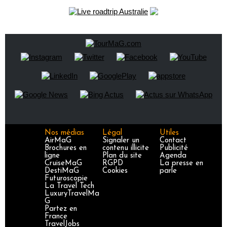
Nos médias
Légal
Utiles
AirMaG
Signaler un
Contact
Brochures en
contenu illicite
Publicité
ligne
Plan du site
Agenda
CruiseMaG
RGPD
La presse en
DestiMaG
Cookies
parle
Futuroscopie
La Travel Tech
LuxuryTravelMa
G
Partez en
France
TravelJobs