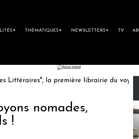
LITÉS
THÉMATIQUES
NEWSLETTERS
TV
A
▼
▼
▼
ttéraires", la première librairie du voyage
soyons nomades,
s !