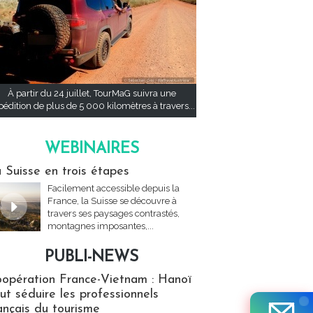
À partir du 24 juillet, TourMaG suivra une
pédition de plus de 5 000 kilomètres à travers...
WEBINAIRES
res
 Suisse en trois étapes
Facilement accessible depuis la
France, la Suisse se découvre à
travers ses paysages contrastés,
montagnes imposantes,...
PUBLI-NEWS
ews
opération France-Vietnam : Hanoï
ut séduire les professionnels
ançais du tourisme