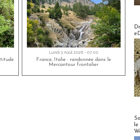
AirMa
Dr
e
Lundi 3 Août 2026 - 07:00
titude
France, Italie : randonnée dans le
Mercantour frontalier
Cruise
Sa
le
Wo