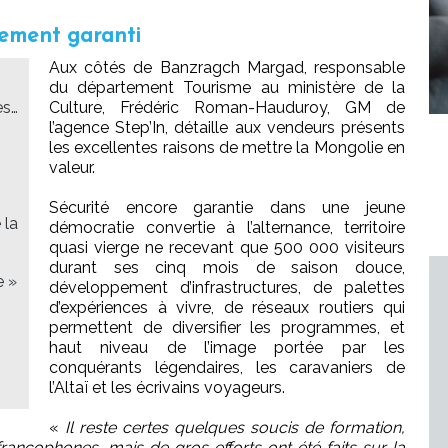
sement garanti
Aux côtés de Banzragch Margad, responsable
du département Tourisme au ministère de la
es…
Culture, Frédéric Roman-Hauduroy, GM de
l’agence Step’In, détaille aux vendeurs présents
les excellentes raisons de mettre la Mongolie en
valeur.
Sécurité encore garantie dans une jeune
 la
démocratie convertie à l’alternance, territoire
quasi vierge ne recevant que 500 000 visiteurs
durant ses cinq mois de saison douce,
e »
développement d’infrastructures, de palettes
d’expériences à vivre, de réseaux routiers qui
permettent de diversifier les programmes, et
haut niveau de l’image portée par les
conquérants légendaires, les caravaniers de
l’Altaï et les écrivains voyageurs.
«
Il reste certes quelques soucis de formation,
ancophones, mais de gros efforts ont été faits sur la