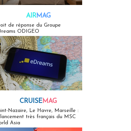
AIR
MAG
G
oit de réponse du Groupe
Dreams ODIGEO
CRUISE
MAG
MaG
int-Nazaire, Le Havre, Marseille :
 lancement très français du MSC
rld Asia