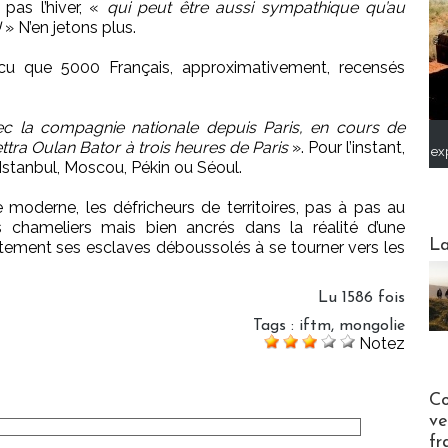
pas l’hiver, «
qui peut être aussi sympathique qu’au
!
» N’en jetons plus.
cu que 5000 Français, approximativement, recensés
c la compagnie nationale depuis Paris, en cours de
ettra Oulan Bator à trois heures de Paris
». Pour l’instant,
ex
Istanbul, Moscou, Pékin ou Séoul.
 moderne, les défricheurs de territoires, pas à pas au
 chameliers mais bien ancrés dans la réalité d’une
Webinai
La
tement ses esclaves déboussolés à se tourner vers les
Lu 1586 fois
Tags
:
iftm
,
mongolie
Notez
Publi-n
Co
ve
fr