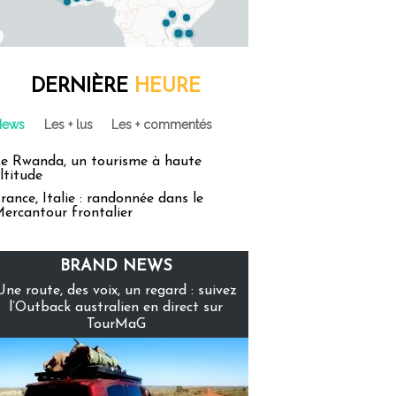
DERNIÈRE
HEURE
News
Les + lus
Les + commentés
e Rwanda, un tourisme à haute
ltitude
rance, Italie : randonnée dans le
ercantour frontalier
BRAND NEWS
Une route, des voix, un regard : suivez
l’Outback australien en direct sur
TourMaG