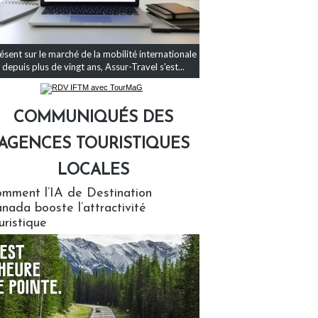
ésent sur le marché de la mobilité internationale
depuis plus de vingt ans, Assur-Travel s'est...
COMMUNIQUÉS DES
AGENCES TOURISTIQUES
LOCALES
qués des agences touristiques locales
mment l’IA de Destination
nada booste l’attractivité
uristique