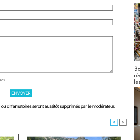
Bo
ré
res
le
x ou diffamatoires seront aussitôt supprimés par le modérateur.
<
>