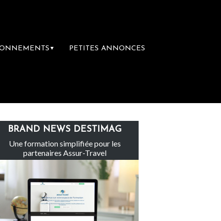
BONNEMENTS
PETITES ANNONCES
▼
Le groupe Sainte-Claire rachète Eden Tour
BRAND NEWS DESTIMAG
Une formation simplifiée pour les
partenaires Assur-Travel