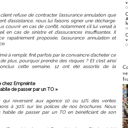
v
O
lient refuse de contracter l’assurance annulation que
A
t d’assistance, nous lui faisons signer une décharge.
h
couvrir en cas de conflit, notamment s’il lui venait à
A
l en cas de sinistre et d’assurances insuffisantes. Il
C
nce rapatriement proposée, l’assurance annulation et
v
ce.
O
imé à remplir, finit parfois par le convaincre d’acheter ce
de plus, pourquoi prendre des risques ? Et c’est ainsi
Publi-n
onclus cette semaine, 12 ont été assortis de la
Co
ve
fr
le chez Empreinte
habile de passer par un TO »
s qui reversent aux agence 10 ou 12% des ventes
nons à 30% sur les polices de nos brochures. Nous
us habile de passer par un TO en bénéficiant de son