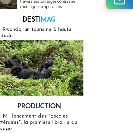
travers ses paysages contrastés,
montagnes imposantes,...
DESTI
MAG
MAG
 Rwanda, un tourisme à haute
titude
PRODUCTION
ion
TM : lancement des "Escales
ttéraires", la première librairie du
oyage