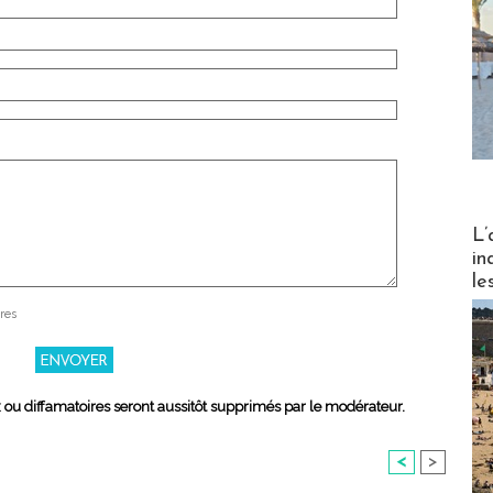
Partez
L’
in
le
res
x ou diffamatoires seront aussitôt supprimés par le modérateur.
<
>