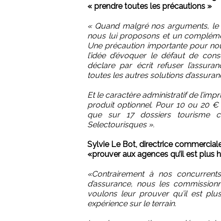
« prendre toutes les précautions »
« Quand malgré nos arguments, le c
nous lui proposons et un complémen
Une précaution importante pour nous 
l’idée d’évoquer le défaut de consei
déclare par écrit refuser l’assura
toutes les autres solutions d’assuran
Et le caractère administratif de l’impr
produit optionnel. Pour 10 ou 20 € 
que sur 17 dossiers tourisme c
Selectourisques ».
Sylvie Le Bot, directrice commercia
«prouver aux agences qu’il est plus 
«Contrairement à nos concurrent
d’assurance, nous les commission
voulons leur prouver qu’il est pl
expérience sur le terrain.