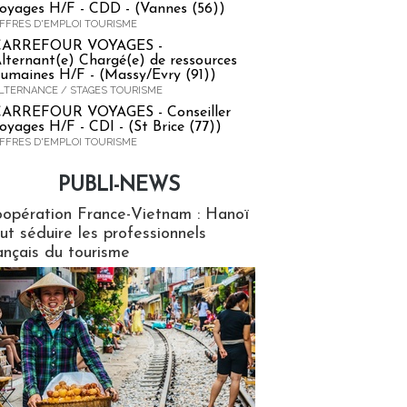
oyages H/F - CDD - (Vannes (56))
FFRES D'EMPLOI TOURISME
CARREFOUR VOYAGES -
lternant(e) Chargé(e) de ressources
umaines H/F - (Massy/Evry (91))
LTERNANCE / STAGES TOURISME
ARREFOUR VOYAGES - Conseiller
oyages H/F - CDI - (St Brice (77))
FFRES D'EMPLOI TOURISME
PUBLI-NEWS
ews
opération France-Vietnam : Hanoï
ut séduire les professionnels
ançais du tourisme