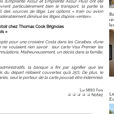
s (Empreinte Assur et Empreinte Assur Plus) ont été
nt particulièrement bien le transport, la partie la
des sources de litige. Les options « train ou avion
Bo
idérablement diminué les litiges d’après-ventes».
ré
le
ptoir chez Thomas Cook Brignoles
ois »
opté pour une croisière Costa dans les Caraïbes, d’une
ne voulaient rien savoir : leur carte Visa Premier les
annulations. Malheureusement, un décès dans la famille,
ministratifs, la banque a fini par signifier que les
s du départ n’étaient couvertes qu’à 25%. De plus, le
iés, seul le porteur de la carte pouvait être indemnisé.
Lu 5820 fois
Distribu
Le
Notez
Ed