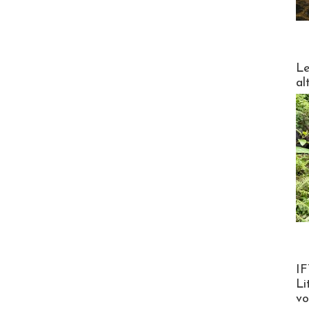
DESTI
Le
al
Product
IF
Li
v