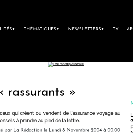
LITÉS
THÉMATIQUES
NEWSLETTERS
TV
A
▼
▼
▼
 rassurants »
e ceux qui créent ou vendent de l'assurance voyage au
L
a
seils à prendre au pied de la lettre.
F
gé par
La Rédaction
le Lundi 8 Novembre 2004 à 00:00
M