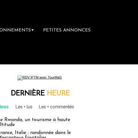
BONNEMENTS
PETITES ANNONCES
▼
DERNIÈRE
HEURE
News
Les + lus
Les + commentés
e Rwanda, un tourisme à haute
ltitude
rance, Italie : randonnée dans le
ercantour frontalier