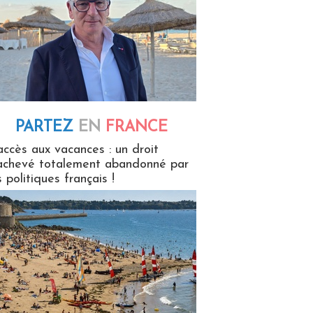
PARTEZ
EN
FRANCE
 en France
accès aux vacances : un droit
achevé totalement abandonné par
s politiques français !