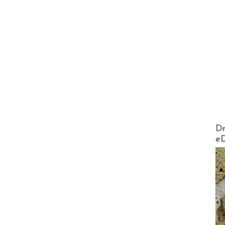
AirMa
Dr
e