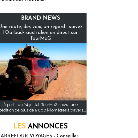
BRAND NEWS
Une route, des voix, un regard : suivez
l’Outback australien en direct sur
TourMaG
À partir du 24 juillet, TourMaG suivra une
pédition de plus de 5 000 kilomètres à travers...
LES
ANNONCES
ARREFOUR VOYAGES - Conseiller