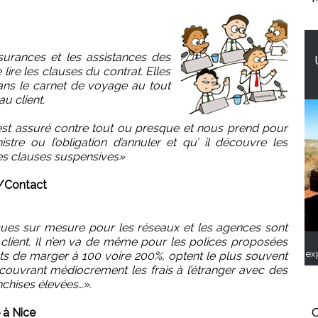
surances et les assistances des
re les clauses du contrat. Elles
dans le carnet de voyage au tout
u client.
l est assuré contre tout ou presque et nous prend pour
istre ou l’obligation d’annuler et qu’ il découvre les
 les clauses suspensives»
S/Contact
çues sur mesure pour les réseaux et les agences sont
 client. Il n’en va de même pour les polices proposées
ex
ts de marger à 100 voire 200%, optent le plus souvent
uvrant médiocrement les frais à l’étranger avec des
nchises élevées…».
 à Nice
C