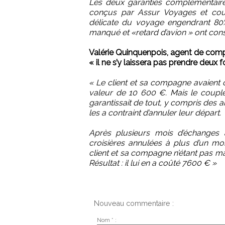
Les deux garanties complémentaire
conçus par Assur Voyages et couvre
délicate du voyage engendrant 80% 
manqué et «retard d’avion » ont cons
Valérie Quinquenpois, agent de com
« il ne s’y laissera pas prendre deux f
« Le client et sa compagne avaient 
valeur de 10 600 €. Mais le couple 
garantissait de tout, y compris des 
les a contraint d’annuler leur départ.
Après plusieurs mois d’échanges ad
croisières annulées à plus d’un moi
client et sa compagne n’étant pas mar
Résultat : il lui en a coûté 7600 € »
Nouveau commentaire :
Nom * :