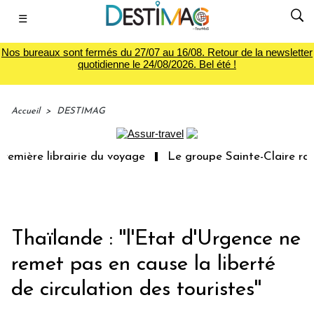
☰
Nos bureaux sont fermés du 27/07 au 16/08. Retour de la newsletter
quotidienne le 24/08/2026. Bel été !
Accueil
>
DESTIMAG
emière librairie du voyage
Le groupe Sainte-Claire rach
Thaïlande : ''l'Etat d'Urgence ne
remet pas en cause la liberté
de circulation des touristes''