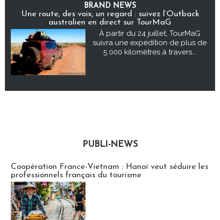
BRAND NEWS
Une route, des voix, un regard : suivez l’Outback
australien en direct sur TourMaG
À partir du 24 juillet, TourMaG
suivra une expédition de plus de
5 000 kilomètres à travers...
PUBLI-NEWS
Publi-news
Coopération France-Vietnam : Hanoï veut séduire les
professionnels français du tourisme