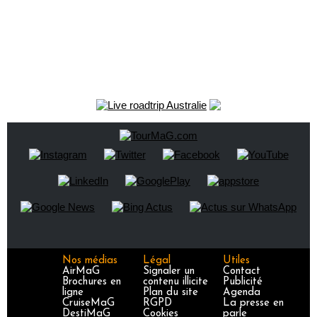
Nos médias
Légal
Utiles
AirMaG
Signaler un
Contact
Brochures en
contenu illicite
Publicité
ligne
Plan du site
Agenda
CruiseMaG
RGPD
La presse en
DestiMaG
Cookies
parle