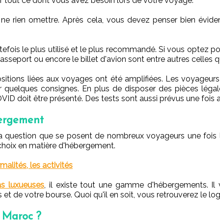
er tout ce dont vous avez besoin lors de votre voyage.
e ne rien omettre. Après cela, vous devez penser bien évi
toutefois le plus utilisé et le plus recommandé. Si vous optez 
asseport ou encore le billet d'avion sont entre autres celles 
itions liées aux voyages ont été amplifiées. Les voyageur
er quelques consignes. En plus de disposer des pièces léga
OVID doit être présenté. Des tests sont aussi prévus une fois 
bergement
a question que se posent de nombreux voyageurs une fois l
choix en matière d'hébergement.
alités, les activités
las luxueuses
, il existe tout une gamme d'hébergements. Il 
et de votre bourse. Quoi qu'il en soit, vous retrouverez le l
u Maroc ?