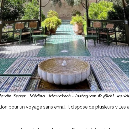
Jardin Secret . Médina . Marrakech - Instagram © @chl_world
n pour un voyage sans ennui. Il dispose de plusieurs villes 