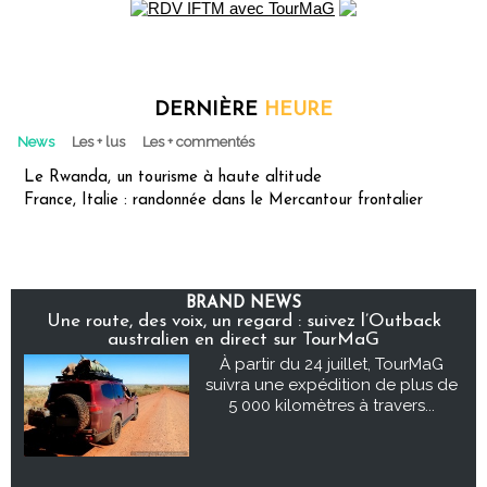
DERNIÈRE
HEURE
News
Les + lus
Les + commentés
Le Rwanda, un tourisme à haute altitude
France, Italie : randonnée dans le Mercantour frontalier
BRAND NEWS
Une route, des voix, un regard : suivez l’Outback
australien en direct sur TourMaG
À partir du 24 juillet, TourMaG
suivra une expédition de plus de
5 000 kilomètres à travers...