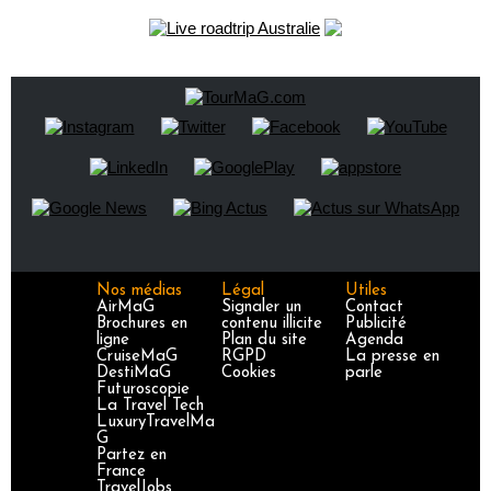
Nos médias
Légal
Utiles
AirMaG
Signaler un
Contact
Brochures en
contenu illicite
Publicité
ligne
Plan du site
Agenda
CruiseMaG
RGPD
La presse en
DestiMaG
Cookies
parle
Futuroscopie
La Travel Tech
LuxuryTravelMa
G
Partez en
France
TravelJobs