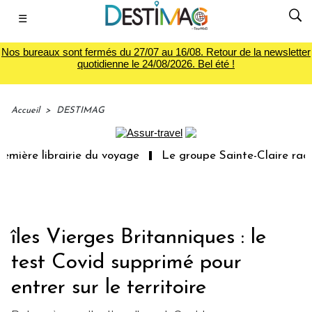
☰
Nos bureaux sont fermés du 27/07 au 16/08. Retour de la newsletter
quotidienne le 24/08/2026. Bel été !
Accueil
>
DESTIMAG
mière librairie du voyage
Le groupe Sainte-Claire rachè
îles Vierges Britanniques : le
test Covid supprimé pour
entrer sur le territoire