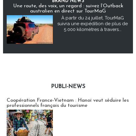
BRAND NEWS
Une route, des voix, un regard : suivez l’Outback
australien en direct sur TourMaG
À partir du 24 juillet, TourMaG
suivra une expédition de plus de
5 000 kilomètres à travers...
PUBLI-NEWS
Publi-news
Coopération France-Vietnam : Hanoï veut séduire les
professionnels français du tourisme