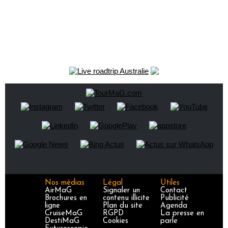
Nos médias
Légal
Utiles
AirMaG
Signaler un
Contact
Brochures en
contenu illicite
Publicité
ligne
Plan du site
Agenda
CruiseMaG
RGPD
La presse en
DestiMaG
Cookies
parle