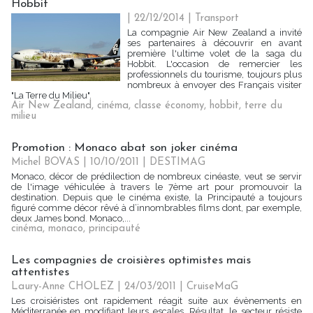
Hobbit
| 22/12/2014
|
Transport
La compagnie Air New Zealand a invité
ses partenaires à découvrir en avant
première l'ultime volet de la saga du
Hobbit. L'occasion de remercier les
professionnels du tourisme, toujours plus
nombreux à envoyer des Français visiter
"La Terre du Milieu".
Air New Zealand
,
cinéma
,
classe économy
,
hobbit
,
terre du
milieu
Promotion : Monaco abat son joker cinéma
Michel BOVAS | 10/10/2011
|
DESTIMAG
Monaco, décor de prédilection de nombreux cinéaste, veut se servir
de l'image véhiculée à travers le 7ème art pour promouvoir la
destination. Depuis que le cinéma existe, la Principauté a toujours
figuré comme décor rêvé à d’innombrables films dont, par exemple,
deux James bond. Monaco,...
cinéma
,
monaco
,
principauté
Les compagnies de croisières optimistes mais
attentistes
Laury-Anne CHOLEZ | 24/03/2011
|
CruiseMaG
Les croisiéristes ont rapidement réagit suite aux évènements en
Méditerranée en modifiant leurs escales. Résultat, le secteur résiste