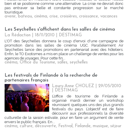
bien et se positionne comme une alternative. La crise ne devrait donc
pas entraver sa belle et constante progression sur le marché
touristique.
avenir
,
bateau
,
cinéma
,
crise
,
croisières
,
croissance
,
vacances
Les Seychelles s'affichent dans les salles de cinéma
La Rédaction | 18/11/2010
|
DESTIMAG
L'OT des Seychelles donnera le coup d'envoi d'une campagne de
promotion dans les salles de cinéma UGC. Parallèlement Air
Seychelles lance des promotions en partenariat avec des hôteliers.
Enfin, le TO Exotismes a mis en place un challenge de ventes pour les
agences de voyages. Pour cette fin...
cinéma
,
Office du Tourisme
,
salles
,
seychelles
Les festivals de Finlande à la recherche de
partenaires français
Laury-Anne CHOLEZ | 29/05/2010
|
DESTIMAG
L’office de tourisme de Finlande a
organisé mardi dernier un workshop
réunissant quelques uns des plus grands
festivals du pays. L’objectif est de faire
découvrir aux professionnels la diversité
culturelle de la saison estivale, pour en faire un argument de vente
envers le public français. En...
cinéma
,
culture
,
découverte
,
Festival
,
Finlande
,
musique
,
séjour