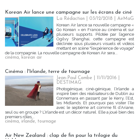
Korean Air lance une campagne sur les écrans de ciné
La Rédaction
| 03/12/2018
|
AirMaG
Korean Air lance sa nouvelle campagne «
Go Korean » en France au cinéma et sur
plusieurs supports. Pilotée par l’agence
Ogilvy Shanghai, cette campagne est
déclinée sous plusieurs visuels et vidéos
mettant en scène "l’expérience de voyage"
de la compagnie. La nouvelle campagne de Korean Air sera...
cinéma
,
korean air
Cinéma : l'Irlande, terre de tournage
Jean-Paul Combe | 11/11/2016
|
DESTIMAG
Photogénique, ciné-génique, l’Irlande a
inspiré bien des réalisateurs de Dublin au
Connemara en passant par le Kerry, l’Est,
les Midlands. Et pourquoi pas visiter l’île
avec le septième art comme fil d’Ariane,
seul ou en groupe ? L’Irlande est un décor naturel. Elle a joué bien des
premiers rôles...
cinéma
,
irlande
,
tournage
Air New Zealand : clap de fin pour la trilogie du