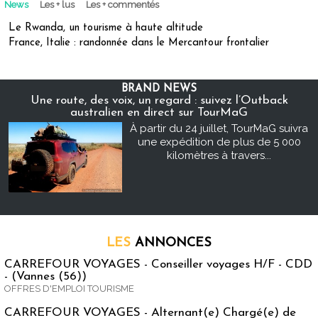
News
Les + lus
Les + commentés
Le Rwanda, un tourisme à haute altitude
France, Italie : randonnée dans le Mercantour frontalier
BRAND NEWS
Une route, des voix, un regard : suivez l’Outback
australien en direct sur TourMaG
À partir du 24 juillet, TourMaG suivra
une expédition de plus de 5 000
kilomètres à travers...
LES
ANNONCES
CARREFOUR VOYAGES - Conseiller voyages H/F - CDD
- (Vannes (56))
OFFRES D'EMPLOI TOURISME
CARREFOUR VOYAGES - Alternant(e) Chargé(e) de