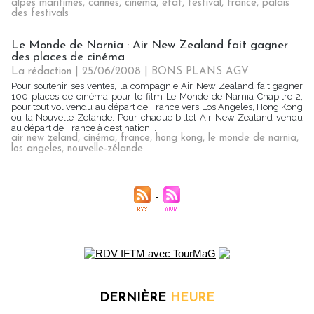
alpes maritimes
,
cannes
,
cinéma
,
etat
,
festival
,
france
,
palais
des festivals
Le Monde de Narnia : Air New Zealand fait gagner
des places de cinéma
La rédaction | 25/06/2008
|
BONS PLANS AGV
Pour soutenir ses ventes, la compagnie Air New Zealand fait gagner
100 places de cinéma pour le film Le Monde de Narnia Chapitre 2,
pour tout vol vendu au départ de France vers Los Angeles, Hong Kong
ou la Nouvelle-Zélande. Pour chaque billet Air New Zealand vendu
au départ de France à destination...
air new zeland
,
cinéma
,
france
,
hong kong
,
le monde de narnia
,
los angeles
,
nouvelle-zélande
DERNIÈRE
HEURE