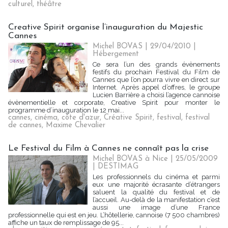
culturel
,
théâtre
Creative Spirit organise l’inauguration du Majestic
Cannes
Michel BOVAS | 29/04/2010
|
Hébergement
Ce sera l’un des grands évènements
festifs du prochain Festival du Film de
Cannes que l’on pourra vivre en direct sur
Internet. Après appel d’offres, le groupe
Lucien Barrière a choisi l’agence cannoise
évènementielle et corporate, Creative Spirit pour monter le
programme d’inauguration le 12 mai...
cannes
,
cinéma
,
côte d'azur
,
Créative Spirit
,
festival
,
festival
de cannes
,
Maxime Chevalier
Le Festival du Film à Cannes ne connaît pas la crise
Michel BOVAS à Nice | 25/05/2009
|
DESTIMAG
Les professionnels du cinéma et parmi
eux une majorité écrasante d’étrangers
saluent la qualité du festival et de
l’accueil. Au-delà de la manifestation c’est
aussi une image d’une France
professionnelle qui est en jeu. L’hôtellerie, cannoise (7 500 chambres)
affiche un taux de remplissage de 95...