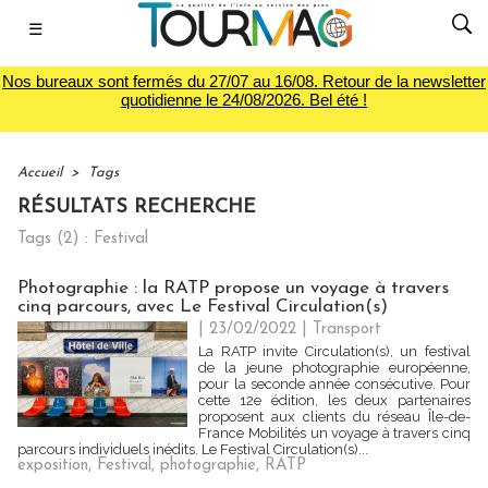
☰
Nos bureaux sont fermés du 27/07 au 16/08. Retour de la newsletter
quotidienne le 24/08/2026. Bel été !
Accueil
>
Tags
RÉSULTATS RECHERCHE
Tags (2) : Festival
Photographie : la RATP propose un voyage à travers
cinq parcours, avec Le Festival Circulation(s)
| 23/02/2022
|
Transport
La RATP invite Circulation(s), un festival
de la jeune photographie européenne,
pour la seconde année consécutive. Pour
cette 12e édition, les deux partenaires
proposent aux clients du réseau Île-de-
France Mobilités un voyage à travers cinq
parcours individuels inédits. Le Festival Circulation(s)...
exposition
,
Festival
,
photographie
,
RATP