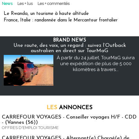
News
Les + lus
Les + commentés
Le Rwanda, un tourisme à haute altitude
France, Italie : randonnée dans le Mercantour frontalier
BRAND NEWS
Une route, des voix, un regard : suivez l’Outback
australien en direct sur TourMaG
À partir du 24 juillet, TourMaG suivra
une expédition de plus de 5 000
kilomètres à travers...
LES
ANNONCES
CARREFOUR VOYAGES - Conseiller voyages H/F - CDD
- (Vannes (56))
OFFRES D'EMPLOI TOURISME
CARREFOUR VOYAGES - Alternant(e) Chargé(e) de