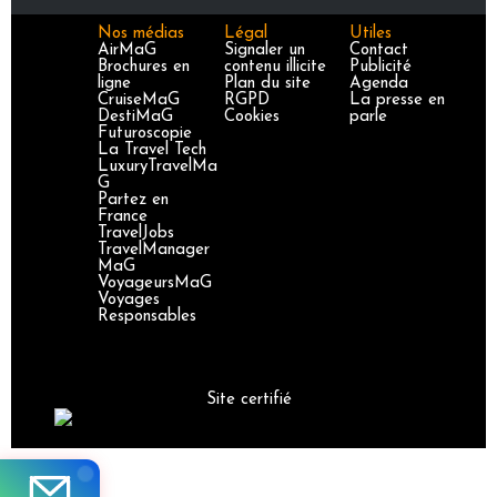
Nos médias
Légal
Utiles
AirMaG
Signaler un
Contact
Brochures en
contenu illicite
Publicité
ligne
Plan du site
Agenda
CruiseMaG
RGPD
La presse en
DestiMaG
Cookies
parle
Futuroscopie
La Travel Tech
LuxuryTravelMa
G
Partez en
France
TravelJobs
TravelManager
MaG
VoyageursMaG
Voyages
Responsables
Site certifié