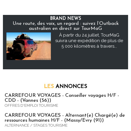
BRAND NEWS
Une route, des voix, un regard : suivez l’Outback
australien en direct sur TourMaG
À partir du 24 juillet, TourMaG
suivra une expédition de plus de
5 000 kilomètres à travers...
LES
ANNONCES
CARREFOUR VOYAGES - Conseiller voyages H/F -
CDD - (Vannes (56))
OFFRES D'EMPLOI TOURISME
CARREFOUR VOYAGES - Alternant(e) Chargé(e) de
ressources humaines H/F - (Massy/Evry (91))
ALTERNANCE / STAGES TOURISME