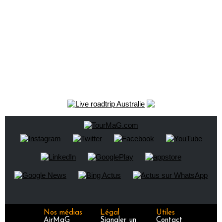
Nos médias
Légal
Utiles
AirMaG
Signaler un
Contact