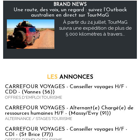
BRAND NEWS
Une route, des voix, un regard : suivez l’Outback
australien en direct sur TourMaG
À partir du 24 juillet, TourMaG
suivra une expédition de plus de
5 000 kilomètres à travers...
LES
ANNONCES
CARREFOUR VOYAGES - Conseiller voyages H/F -
CDD - (Vannes (56))
OFFRES D'EMPLOI TOURISME
CARREFOUR VOYAGES - Alternant(e) Chargé(e) de
ressources humaines H/F - (Massy/Evry (91))
ALTERNANCE / STAGES TOURISME
CARREFOUR VOYAGES - Conseiller voyages H/F -
CDI - (St Brice (77))
OFFRES D'EMPLOI TOURISME