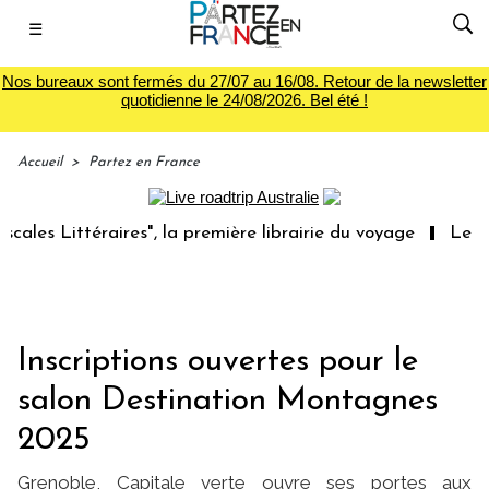
☰
Nos bureaux sont fermés du 27/07 au 16/08. Retour de la newsletter
quotidienne le 24/08/2026. Bel été !
Accueil
>
Partez en France
Littéraires", la première librairie du voyage
Le groupe 
Inscriptions ouvertes pour le
salon Destination Montagnes
2025
Grenoble, Capitale verte ouvre ses portes aux