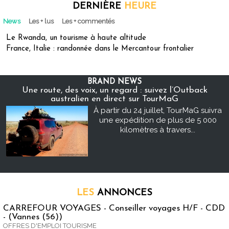
DERNIÈRE
HEURE
News
Les + lus
Les + commentés
Le Rwanda, un tourisme à haute altitude
France, Italie : randonnée dans le Mercantour frontalier
BRAND NEWS
Une route, des voix, un regard : suivez l’Outback
australien en direct sur TourMaG
À partir du 24 juillet, TourMaG suivra
une expédition de plus de 5 000
kilomètres à travers...
LES
ANNONCES
CARREFOUR VOYAGES - Conseiller voyages H/F - CDD
- (Vannes (56))
OFFRES D'EMPLOI TOURISME