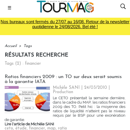
☰
Nos bureaux sont fermés du 27/07 au 16/08. Retour de la newsletter
quotidienne le 24/08/2026. Bel été !
Accueil
>
Tags
RÉSULTATS RECHERCHE
Tags (2) : financier
Ratios financiers 2009 : un TO sur deux serait soumis
à la garantie IATA
Michèle SANI | 24/03/2010
|
Production
Le CETO présentait la semaine dernière,
dans le cadre du MAP, les ratios financiers
2009 des TO. Petit hic : la moyenne des
ratios de liquidité n'atteint pas le niveau
requis par le BSP pour une exonération
de garantie.
Lire l'article de Michèle SANI
ceto
,
étude
,
financier
,
map
,
ratio