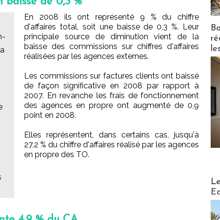
n baisse de 0,3 %
En 2008 ils ont représenté 9 % du chiffre
d'affaires total, soit une baisse de 0,3 %. Leur
Bo
n-
principale source de diminution vient de la
ré
baisse des commissions sur chiffres d'affaires
le
la
réalisées par les agences externes.
Les commissions sur factures clients ont baissé
de façon significative en 2008 par rapport à
2007. En revanche les frais de fonctionnement
des agences en propre ont augmenté de 0,9
e
point en 2008.
Elles représentent, dans certains cas, jusqu'à
27,2 % du chiffre d'affaires réalisé par les agences
en propre des TO.
s
Distribu
Le
Ed
ente 4,9 % du CA