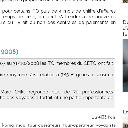
 pour certains TO plus de 4 mois de chiffre d'affaires
en temps de crise, on peut s'attendre à de nouvelles
Actus V
rs qu'il y ait ou non des centrales de paiements en
De
d’
fo
 2008)
2007 au 31/10/2008 les TO membres du CETO ont fait
aire moyenne s'est établie à 785 € générant ainsi un
-Marc Chikli regroupe plus de 70 professionnels
é des voyages à forfait et une partie importante de
Webinai
La
Lu 4133 fois
,
kpmg
,
map
,
tour opérateurs
,
tour-operateur
,
voyagiste