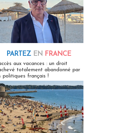
PARTEZ
EN
FRANCE
 en France
accès aux vacances : un droit
achevé totalement abandonné par
s politiques français !