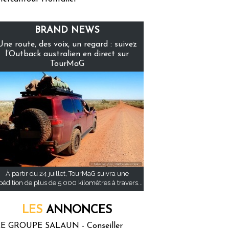
BRAND NEWS
Une route, des voix, un regard : suivez
l’Outback australien en direct sur
TourMaG
À partir du 24 juillet, TourMaG suivra une
pédition de plus de 5 000 kilomètres à travers...
LES
ANNONCES
E GROUPE SALAUN - Conseiller