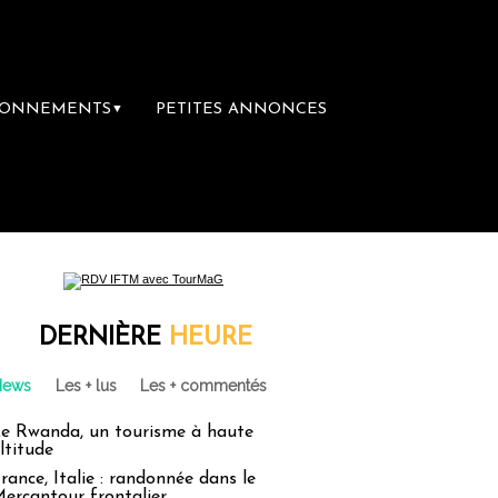
BONNEMENTS
PETITES ANNONCES
▼
DERNIÈRE
HEURE
News
Les + lus
Les + commentés
e Rwanda, un tourisme à haute
ltitude
rance, Italie : randonnée dans le
ercantour frontalier