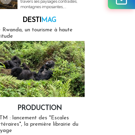
travers ses paysages contrastés,
montagnes imposantes,...
DESTI
MAG
MAG
 Rwanda, un tourisme à haute
titude
PRODUCTION
ion
TM : lancement des "Escales
ttéraires", la première librairie du
oyage