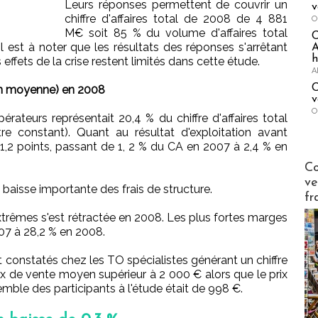
Leurs réponses permettent de couvrir un
v
chiffre d'affaires total de 2008 de 4 881
O
M€ soit 85 % du volume d'affaires total
est à noter que les résultats des réponses s'arrêtant
A
h
effets de la crise restent limités dans cette étude.
A
C
(en moyenne) en 2008
v
O
ateurs représentait 20,4 % du chiffre d'affaires total
e constant). Quant au résultat d'exploitation avant
1,2 points, passant de 1, 2 % du CA en 2007 à 2,4 % en
Publi-n
Co
ve
baisse importante des frais de structure.
fr
extrêmes s'est rétractée en 2008. Les plus fortes marges
07 à 28,2 % en 2008.
t constatés chez les TO spécialistes générant un chiffre
rix de vente moyen supérieur à 2 000 € alors que le prix
ble des participants à l'étude était de 998 €.