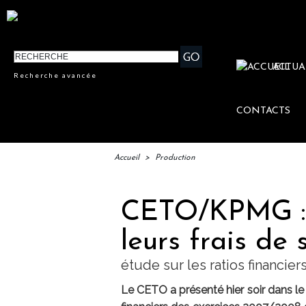
ACTUA
Recherche avancée
CONTACTS
Accueil
>
Production
CETO/KPMG : l
leurs frais de 
étude sur les ratios financier
Le CETO a présenté hier soir dans le