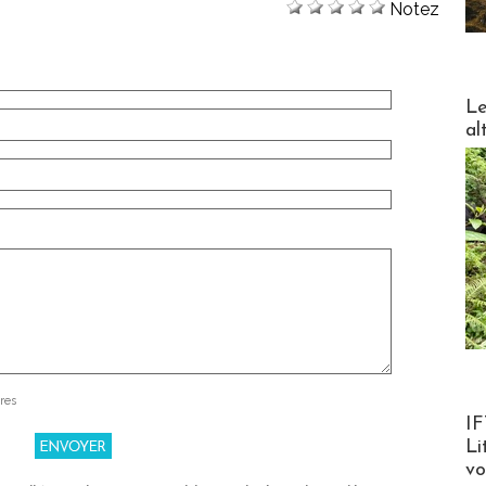
Notez
DESTI
Le
al
res
Product
IF
Li
v