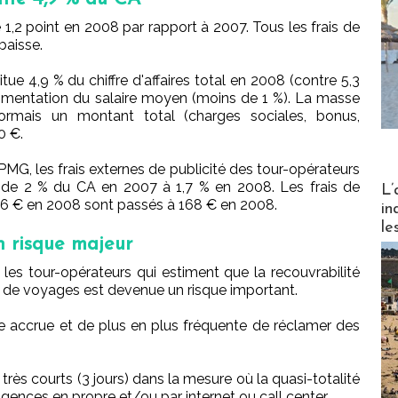
 1,2 point en 2008 par rapport à 2007. Tous les frais de
 baisse.
tue 4,9 % du chiffre d'affaires total en 2008 (contre 5,3
gmentation du salaire moyen (moins de 1 %). La masse
ormais un montant total (charges sociales, bonus,
0 €.
G, les frais externes de publicité des tour-opérateurs
Partez
de 2 % du CA en 2007 à 1,7 % en 2008. Les frais de
L’
 186 € en 2008 sont passés à 168 € en 2008.
in
le
n risque majeur
 les tour-opérateurs qui estiment que la recouvrabilité
 de voyages est devenue un risque important.
ce accrue et de plus en plus fréquente de réclamer des
rès courts (3 jours) dans la mesure où la quasi-totalité
agences en propre et/ou par internet ou call center.