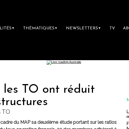
LITÉS
THÉMATIQUES
NEWSLETTERS
TV
A
▼
▼
▼
es TO ont réduit
structures
s TO
L
a
 cadre du MAP sa deuxième étude portant sur les ratios
F
M