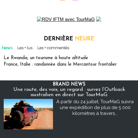
DERNIÈRE
HEURE
News
Les + lus
Les + commentés
Le Rwanda, un tourisme à haute altitude
France, Italie : randonnée dans le Mercantour frontalier
BRAND NEWS
Une route, des voix, un regard : suivez l’Outback
australien en direct sur TourMaG
À partir du 24 juillet, TourMaG suivra
une expédition de plus de 5 000
kilomètres à travers...