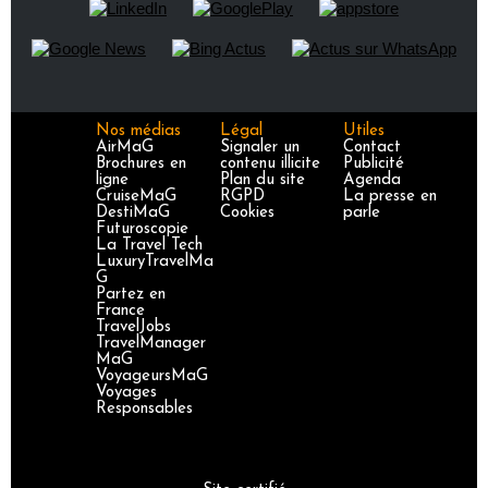
Nos médias
Légal
Utiles
AirMaG
Signaler un
Contact
Brochures en
contenu illicite
Publicité
ligne
Plan du site
Agenda
CruiseMaG
RGPD
La presse en
DestiMaG
Cookies
parle
Futuroscopie
La Travel Tech
LuxuryTravelMa
G
Partez en
France
TravelJobs
TravelManager
MaG
VoyageursMaG
Voyages
Responsables