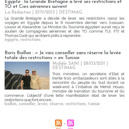
Egypte : la Grande Bretagne a levé ses restrictions et
TO et Cies aériennes suivent
La Rédaction
| 27/11/2013
|
DESTIMAG
La Grande Bretagne a décidé de lever ses restrictions vpour les
voyages en Egypte depuis le 8 novembre dernier vers Assouan,
Louxor et Alexandrie. Le Ministre du Tourisme égyptien aurait reçu le
soutien de compagnies aériennes et des TO comme TUI, FTI et
Thomas Cook qui se disent prêts à reprendre...
égypte
,
restrictions
Boris Boillon : « Je vais conseiller sans réserve la levée
totale des restrictions » en Tunisie
Michèle SANI | 28/03/2011
|
DESTIMAG
Trois ministres, un secrétaire d’Etat et
trente trois ambassadeurs sont allés à la
rencontre du peuple du Sud durant ce
week-end à l‘initiative de Mehdi Houas,
ministre de transition du tourisme et du
commerce. L’objectif d’une telle manifestation était de lever les
restrictions que font encore...
boillon
,
conseiller
,
levée
,
réserve
,
restrictions
,
tunisie