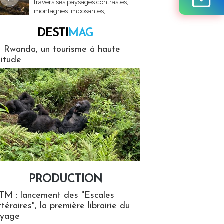
travers ses paysages contrastés,
montagnes imposantes,...
DESTI
MAG
MAG
 Rwanda, un tourisme à haute
titude
PRODUCTION
ion
TM : lancement des "Escales
ttéraires", la première librairie du
oyage