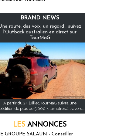
BRAND NEWS
Une route, des voix, un regard : suivez
l’Outback australien en direct sur
TourMaG
À partir du 24 juillet, TourMaG suivra une
pédition de plus de 5 000 kilomètres à travers...
LES
ANNONCES
E GROUPE SALAUN - Conseiller