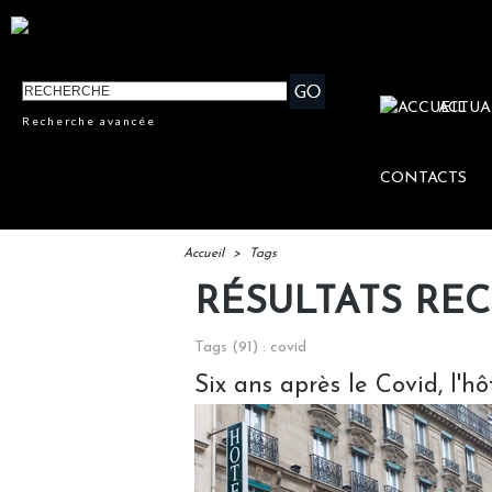
ACTUA
Recherche avancée
CONTACTS
Accueil
>
Tags
RÉSULTATS RE
Tags (91) : covid
Six ans après le Covid, l'h