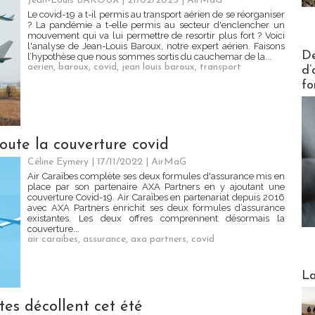
Jean-Louis BAROUX
| 21/02/2023
|
AirMaG
Le covid-19 a t-il permis au transport aérien de se réorganiser
? La pandémie a t-elle permis au secteur d'enclencher un
mouvement qui va lui permettre de resortir plus fort ? Voici
l'analyse de Jean-Louis Baroux, notre expert aérien. Faisons
Actus V
De
l’hypothèse que nous sommes sortis du cauchemar de la...
aerien
,
baroux
,
covid
,
jean louis baroux
,
transport
d’
fo
oute la couverture covid
Céline Eymery
| 17/11/2022
|
AirMaG
Air Caraïbes complète ses deux formules d'assurance mis en
place par son partenaire AXA Partners en y ajoutant une
couverture Covid-19. Air Caraïbes en partenariat depuis 2016
avec AXA Partners enrichit ses deux formules d’assurance
existantes. Les deux offres comprennent désormais la
couverture...
air caraibes
,
assurance
,
axa partners
,
covid
Webinai
La
ctes décollent cet été