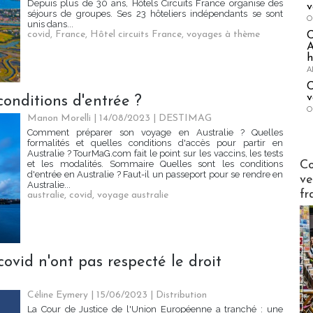
Depuis plus de 30 ans, Hôtels Circuits France organise des
v
séjours de groupes. Ses 23 hôteliers indépendants se sont
O
unis dans...
covid
,
France
,
Hôtel circuits France
,
voyages à thème
A
h
A
C
v
conditions d'entrée ?
O
Manon Morelli
| 14/08/2023
|
DESTIMAG
Comment préparer son voyage en Australie ? Quelles
formalités et quelles conditions d'accès pour partir en
Australie ? TourMaG.com fait le point sur les vaccins, les tests
Publi-n
Co
et les modalités. Sommaire Quelles sont les conditions
d'entrée en Australie ? Faut-il un passeport pour se rendre en
ve
Australie...
fr
australie
,
covid
,
voyage australie
 covid n'ont pas respecté le droit
Céline Eymery
| 15/06/2023
|
Distribution
La Cour de Justice de l'Union Européenne a tranché : une