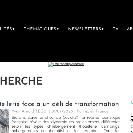
LITÉS
THÉMATIQUES
NEWSLETTERS
TV
A
▼
▼
▼
CHERCHE
ôtellerie face à un défi de transformation
Yvan Arnold TEGUI | 01/07/2026
|
Partez en France
L
Six ans après le choc du Covid-19, la reprise touristique
a
française révèle des dynamiques radicalement différentes
selon les types d'hébergement (hôtellerie, campings,
F
hébergements collaboratifs) et les territoires. Pour les
M