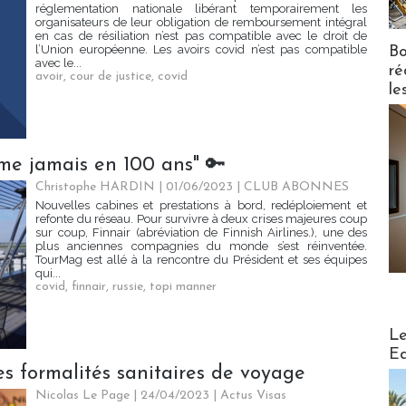
réglementation nationale libérant temporairement les
organisateurs de leur obligation de remboursement intégral
en cas de résiliation n’est pas compatible avec le droit de
l’Union européenne. Les avoirs covid n’est pas compatible
Bo
avec le...
ré
avoir
,
cour de justice
,
covid
le
me jamais en 100 ans" 🔑
Christophe HARDIN
| 01/06/2023
|
CLUB ABONNES
Nouvelles cabines et prestations à bord, redéploiement et
refonte du réseau. Pour survivre à deux crises majeures coup
sur coup, Finnair (abréviation de Finnish Airlines.), une des
plus anciennes compagnies du monde s’est réinventée.
TourMag est allé à la rencontre du Président et ses équipes
qui...
covid
,
finnair
,
russie
,
topi manner
Distribu
Le
Ed
ses formalités sanitaires de voyage
Nicolas Le Page
| 24/04/2023
|
Actus Visas