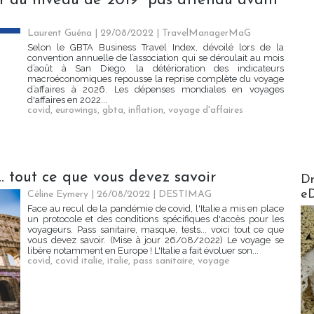
our au niveau de 2019 "pas attendu avant
Laurent Guéna
| 29/08/2022
|
TravelManagerMaG
Selon le GBTA Business Travel Index, dévoilé lors de la
convention annuelle de l’association qui se déroulait au mois
d’août à San Diego, la détérioration des indicateurs
macroéconomiques repousse la reprise complète du voyage
d’affaires à 2026. Les dépenses mondiales en voyages
d'affaires en 2022...
covid
,
eurowings
,
gbta
,
inflation
,
voyage d'affaires
AirMa
.. tout ce que vous devez savoir
Dr
e
Céline Eymery
| 26/08/2022
|
DESTIMAG
Face au recul de la pandémie de covid, l'Italie a mis en place
un protocole et des conditions spécifiques d'accès pour les
voyageurs. Pass sanitaire, masque, tests... voici tout ce que
vous devez savoir. (Mise à jour 26/08/2022) Le voyage se
libère notamment en Europe ! L'Italie a fait évoluer son...
covid
,
covid italie
,
italie
,
pass sanitaire
,
voyage