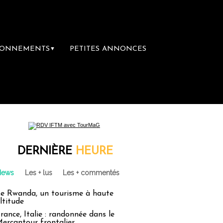
BONNEMENTS
PETITES ANNONCES
▼
DERNIÈRE
HEURE
News
Les + lus
Les + commentés
e Rwanda, un tourisme à haute
ltitude
rance, Italie : randonnée dans le
ercantour frontalier