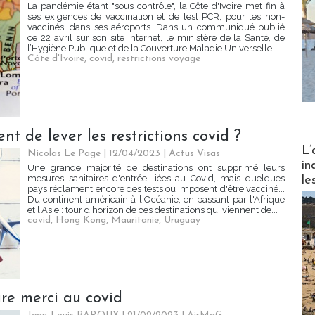
La pandémie étant "sous contrôle", la Côte d'Ivoire met fin à
ses exigences de vaccination et de test PCR, pour les non-
vaccinés, dans ses aéroports. Dans un communiqué publié
ce 22 avril sur son site internet, le ministère de la Santé, de
l’Hygiène Publique et de la Couverture Maladie Universelle...
Côte d'Ivoire
,
covid
,
restrictions voyage
nt de lever les restrictions covid ?
Partez
L’
Nicolas Le Page
| 12/04/2023
|
Actus Visas
in
Une grande majorité de destinations ont supprimé leurs
mesures sanitaires d'entrée liées au Covid, mais quelques
le
pays réclament encore des tests ou imposent d'être vacciné...
Du continent américain à l'Océanie, en passant par l'Afrique
et l'Asie : tour d'horizon de ces destinations qui viennent de...
covid
,
Hong Kong
,
Mauritanie
,
Uruguay
ire merci au covid