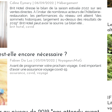
Céline Eymery
| 06/09/2022
|
Hébergement
Brit Hotel dresse le bilan de la saison estivale 2022 sur ses
ventes directes. À l’instar de nombreux acteurs de l’hôtellerie-
restauration, les performances du réseau ont atteint "des
sommets historiques, largement au-dessus des résultats de
DESTI
2019". Brit Hotel peut avoir le sourire. Le bilan été...
Le
brit hotel
,
covid
al
st-elle encore nécessaire ?
Fabien Da Luz | 05/09/2022
|
VoyageursMaG
Avant de programmer votre prochain voyage, il est important
d'avoir une assurance voyage covid-19.
assurance
,
covid
,
voyage
Product
IF
Li
v