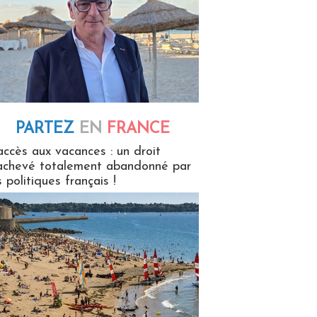
PARTEZ
EN
FRANCE
 en France
accès aux vacances : un droit
achevé totalement abandonné par
s politiques français !