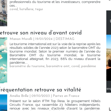
professionnels du tourisme et les investisseurs, comprendre
ces...
covid
,
hotellerie
,
tegui
retrouve son niveau d’avant covid
Manon Morelli
| 19/01/2024
|
DESTIMAG
Le tourisme international est sur la voie de la reprise après les
résultats solides de l'année 2023 selon le baromètre OMT du
tourisme mondial. Selon le premier numéro de l'année du
Baromètre OMT du tourisme mondial, le tourisme
international atteignait, fin 2023, 88% du niveau d'avant la
pandémie,...
baromètre du tourisme
,
baromètre omt
,
covid
,
pandémie
ex
fréquentation retrouve sa vitalité
Amélia Brille
| 09/10/2023
|
Partez en France
Présent sur le salon IFTM Top Resa, le groupement Hôtels
Circuits France, qui rassemble 23 hôteliers indépendants,
renoue avec les niveaux d'activité d'avant la pandémie.
L