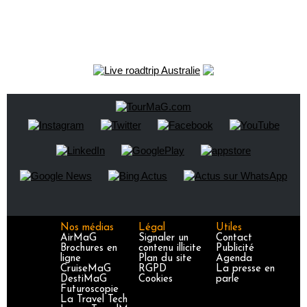
Nos médias
Légal
Utiles
AirMaG
Signaler un
Contact
Brochures en
contenu illicite
Publicité
ligne
Plan du site
Agenda
CruiseMaG
RGPD
La presse en
DestiMaG
Cookies
parle
Futuroscopie
La Travel Tech