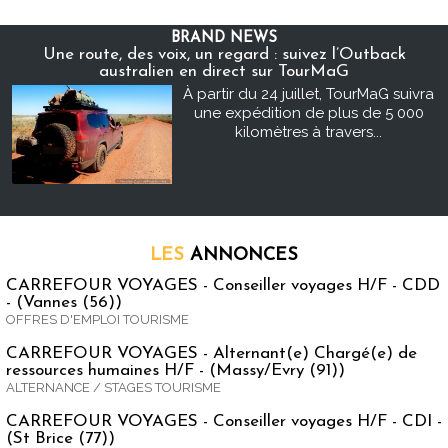
BRAND NEWS
Une route, des voix, un regard : suivez l’Outback
australien en direct sur TourMaG
À partir du 24 juillet, TourMaG suivra
une expédition de plus de 5 000
kilomètres à travers...
LES
ANNONCES
CARREFOUR VOYAGES - Conseiller voyages H/F - CDD
- (Vannes (56))
OFFRES D'EMPLOI TOURISME
CARREFOUR VOYAGES - Alternant(e) Chargé(e) de
ressources humaines H/F - (Massy/Evry (91))
ALTERNANCE / STAGES TOURISME
CARREFOUR VOYAGES - Conseiller voyages H/F - CDI -
(St Brice (77))