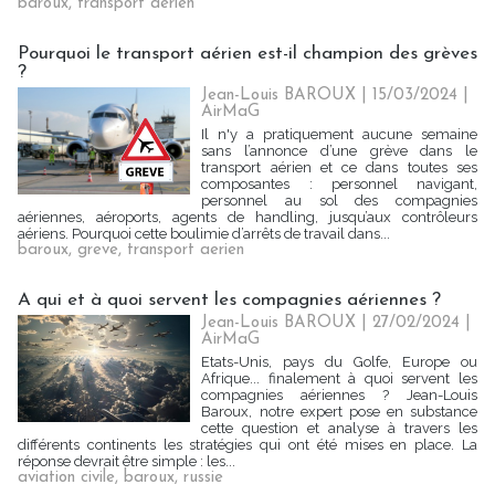
baroux
,
transport aerien
Pourquoi le transport aérien est-il champion des grèves
?
Jean-Louis BAROUX | 15/03/2024
|
AirMaG
Il n'y a pratiquement aucune semaine
sans l’annonce d’une grève dans le
transport aérien et ce dans toutes ses
composantes : personnel navigant,
personnel au sol des compagnies
aériennes, aéroports, agents de handling, jusqu’aux contrôleurs
aériens. Pourquoi cette boulimie d’arrêts de travail dans...
baroux
,
greve
,
transport aerien
A qui et à quoi servent les compagnies aériennes ?
Jean-Louis BAROUX | 27/02/2024
|
AirMaG
Etats-Unis, pays du Golfe, Europe ou
Afrique... finalement à quoi servent les
compagnies aériennes ? Jean-Louis
Baroux, notre expert pose en substance
cette question et analyse à travers les
différents continents les stratégies qui ont été mises en place. La
réponse devrait être simple : les...
aviation civile
,
baroux
,
russie