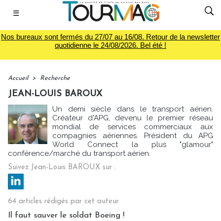
☰
Nos bureaux sont fermés du 27/07 au 16/08. Retour de la newsletter
quotidienne le 24/08/2026. Bel été !
Accueil
>
Recherche
JEAN-LOUIS BAROUX
Un demi siècle dans le transport aérien.
Créateur d'APG, devenu le premier réseau
mondial de services commerciaux aux
compagnies aériennes. Président du APG
World Connect la plus "glamour"
conférence/marché du transport aérien.
Suivez Jean-Louis BAROUX sur :
64 articles rédigés par cet auteur
Il faut sauver le soldat Boeing !