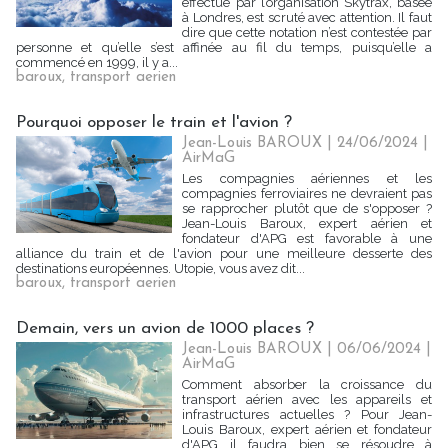
effectué par l’organisation Skytrax, basée
à Londres, est scruté avec attention. Il faut
dire que cette notation n’est contestée par
personne et qu’elle s’est affinée au fil du temps, puisqu’elle a
commencé en 1999, il y a...
baroux
,
transport aerien
Pourquoi opposer le train et l'avion ?
Jean-Louis BAROUX | 24/06/2024
|
AirMaG
Les compagnies aériennes et les
compagnies ferroviaires ne devraient pas
se rapprocher plutôt que de s'opposer ?
Jean-Louis Baroux, expert aérien et
fondateur d'APG est favorable à une
alliance du train et de l'avion pour une meilleure desserte des
destinations européennes. Utopie, vous avez dit...
baroux
,
transport aerien
Demain, vers un avion de 1000 places ?
Jean-Louis BAROUX | 06/06/2024
|
AirMaG
Comment absorber la croissance du
transport aérien avec les appareils et
infrastructures actuelles ? Pour Jean-
Louis Baroux, expert aérien et fondateur
d'APG il faudra bien se résoudre à