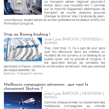
Le transport aérien régional pourrait-il
entrer dans une nouvelle ère ? L’arrivée
sur le marché d’appareils électriques de
transport de courte distance pourrait
changer la donne. Voici l'analyse de Jean-
Louis Baroux, expert aérien et ancien président et fondateur d'APG (Air
Promotion Group) et...
Stop au Boeing bashing !
Jean-Louis BAROUX | 15/07/2024
|
AirMaG
Trop, c’est trop ! Il n’y a pas de jour sans
que l’on découvre dans les médias un
incident de vol survenu à un Boeing et ce
quelle qu’en soit la gravité et l’origine. Il
est peut-être temps de remettre les
pendules à l’heure. Certes le constructeur américain n’est pas exempt
de responsabilités. Sa...
baroux
,
transport aerien
Meilleures compagnies aériennes : que vaut le
classement Skytrax ?
Jean-Louis BAROUX | 02/07/2024
|
AirMaG
Comme chaque année, le classement des
meilleures compagnies au monde