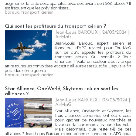
augmenter la taille des appareils... avec des avions de 1000 places ? Il
est fréquent que les prévisionnistes...
baroux
,
transport aerien
Qui sont les profiteurs du transport aérien ?
Jean-Louis BAROUX | 24/05/2024
|
AirMaG
Jean-Louis Baroux, expert aérien et
fondateur d'APG revient pour TourMaG
sur ce qu'il appelle les profiteurs du
transport aérien. Qui sont-ils ? Tour
d'horizon ! Voilà un secteur d’activité qui
attire toutes les convoitises, et c’est d’ailleurs assez justifié. Depuis la fin
de la deuxième guerre...
baroux
,
transport aerien
Star Alliance, OneWorld, Skyteam : où en sont les
alliances ?
Jean-Louis BAROUX | 03/05/2024
|
AirMaG
Star Alliance, OneWorld et Skyteam, les
trois alliances aériennes ont été créées
pour gagner de nouveaux marchés et
favoriser la commercialisation des vols.
Mais désormais, que reste t-il de ces
alliances ? Jean-Louis Baroux, expert aérien et fondateur d'APG nous