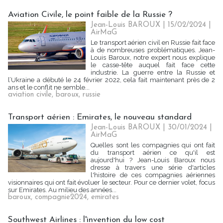
Aviation Civile, le point faible de la Russie ?
Jean-Louis BAROUX | 15/02/2024
|
AirMaG
Le transport aérien civil en Russie fait face
à de nombreuses problématiques. Jean-
Louis Baroux, notre expert nous explique
le casse-tête auquel fait face cette
industrie. La guerre entre la Russie et
l’Ukraine a débuté le 24 février 2022, cela fait maintenant près de 2
ans et le conflit ne semble...
aviation civile
,
baroux
,
russie
Transport aérien : Emirates, le nouveau standard
Jean-Louis BAROUX | 30/01/2024
|
AirMaG
Quelles sont les compagnies qui ont fait
du transport aérien ce qu'il est
aujourd'hui ? Jean-Louis Baroux nous
dresse à travers une série d'articles
l'histoire de ces compagnies aériennes
visionnaires qui ont fait évoluer le secteur. Pour ce dernier volet, focus
sur Emirates. Au milieu des années...
baroux
,
compagnie2024
,
emirates
Southwest Airlines : l'invention du low cost