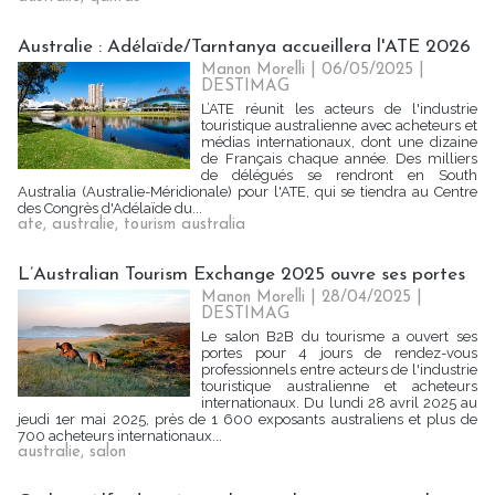
Australie : Adélaïde/Tarntanya accueillera l'ATE 2026
Manon Morelli
| 06/05/2025
|
DESTIMAG
L’ATE réunit les acteurs de l'industrie
touristique australienne avec acheteurs et
médias internationaux, dont une dizaine
de Français chaque année. Des milliers
de délégués se rendront en South
Australia (Australie-Méridionale) pour l'ATE, qui se tiendra au Centre
des Congrès d'Adélaïde du...
ate
,
australie
,
tourism australia
L’Australian Tourism Exchange 2025 ouvre ses portes
Manon Morelli
| 28/04/2025
|
DESTIMAG
Le salon B2B du tourisme a ouvert ses
portes pour 4 jours de rendez-vous
professionnels entre acteurs de l'industrie
touristique australienne et acheteurs
internationaux. Du lundi 28 avril 2025 au
jeudi 1er mai 2025, près de 1 600 exposants australiens et plus de
700 acheteurs internationaux...
australie
,
salon