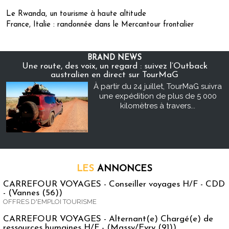
Le Rwanda, un tourisme à haute altitude
France, Italie : randonnée dans le Mercantour frontalier
BRAND NEWS
Une route, des voix, un regard : suivez l’Outback
australien en direct sur TourMaG
À partir du 24 juillet, TourMaG suivra
une expédition de plus de 5 000
kilomètres à travers...
LES
ANNONCES
CARREFOUR VOYAGES - Conseiller voyages H/F - CDD
- (Vannes (56))
OFFRES D'EMPLOI TOURISME
CARREFOUR VOYAGES - Alternant(e) Chargé(e) de
ressources humaines H/F - (Massy/Evry (91))