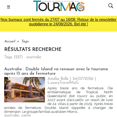
☰
Nos bureaux sont fermés du 27/07 au 16/08. Retour de la newsletter
quotidienne le 24/08/2026. Bel été !
Accueil
>
Tags
RÉSULTATS RECHERCHE
Tags (227) : australie
Australie : Double Island va renouer avec le tourisme
après 13 ans de fermeture
Amélia Brille
| 24/07/2026
|
LuxuryTravelMaG
Après treize ans de fermeture, l’île
emblématique de Tropical North
Queensland doit rouvrir au public en
2027 avant d’accueillir un resort de luxe
de 24 villas à partir de 2029. Après treize
années de fermeture, Double Island s’apprête à changer de
dimension. Le groupe familial australien Morris...
australie
,
cairns