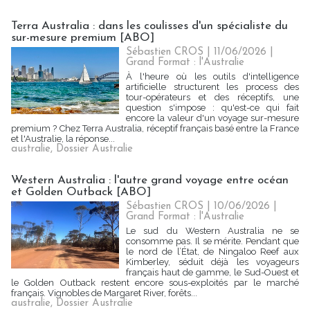
Terra Australia : dans les coulisses d'un spécialiste du
sur-mesure premium [ABO]
Sébastien CROS
| 11/06/2026
|
Grand Format : l'Australie
À l'heure où les outils d'intelligence
artificielle structurent les process des
tour-opérateurs et des réceptifs, une
question s'impose : qu'est-ce qui fait
encore la valeur d'un voyage sur-mesure
premium ? Chez Terra Australia, réceptif français basé entre la France
et l'Australie, la réponse...
australie
,
Dossier Australie
Western Australia : l'autre grand voyage entre océan
et Golden Outback [ABO]
Sébastien CROS
| 10/06/2026
|
Grand Format : l'Australie
Le sud du Western Australia ne se
consomme pas. Il se mérite. Pendant que
le nord de l’État, de Ningaloo Reef aux
Kimberley, séduit déjà les voyageurs
français haut de gamme, le Sud-Ouest et
le Golden Outback restent encore sous-exploités par le marché
français. Vignobles de Margaret River, forêts...
australie
,
Dossier Australie