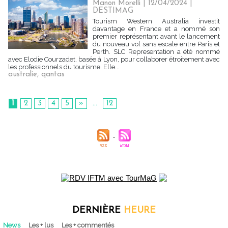
Manon Morelli
| 12/04/2024
|
DESTIMAG
Tourism Western Australia investit
davantage en France et a nommé son
premier représentant avant le lancement
du nouveau vol sans escale entre Paris et
Perth. SLC Representation a été nommé
avec Elodie Courzadet, basée à Lyon, pour collaborer étroitement avec
les professionnels du tourisme. Elle...
australie
,
qantas
1
2
3
4
5
»
...
12
DERNIÈRE
HEURE
News
Les + lus
Les + commentés