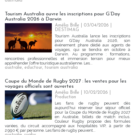
australia
Tourism Australia ouvre les inscriptions pour G’Day
Australia 2026 à Darwin
Amélia Brille
| 03/04/2026
|
DESTIMAG
Tourism Australia lance les inscriptions
pour G’Day Australia 2026, son
événement phare dédié aux agents de
voyages, qui se tiendra en octobre à
Darwin. Au programme : formations,
rencontres professionnelles et immersion terrain pour mieux
appréhender l’offre touristique australienne. Les...
australie
,
eductour
,
tourism australia
Coupe du Monde de Rugby 2027 : les ventes pour les
voyages officiels sont ouvertes
Amélia Brille
| 10/02/2026
|
Production
Les fans de rugby peuvent dès
aujourd’hui réserver leur séjour officiel
pour la Coupe du Monde de Rugby 2027
en Australie, billets de match inclus.
Couleur Rugby propose des formules
variées, du circuit accompagné aux hospitalités VIP, à partir de
2 990 € par personne. Les fans de rugby peuvent...
australie
,
rugby