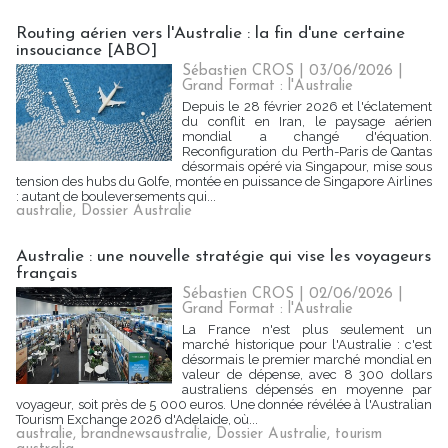
Routing aérien vers l'Australie : la fin d'une certaine
insouciance [ABO]
Sébastien CROS
| 03/06/2026
|
Grand Format : l'Australie
Depuis le 28 février 2026 et l'éclatement
du conflit en Iran, le paysage aérien
mondial a changé d'équation.
Reconfiguration du Perth-Paris de Qantas
désormais opéré via Singapour, mise sous
tension des hubs du Golfe, montée en puissance de Singapore Airlines
: autant de bouleversements qui...
australie
,
Dossier Australie
Australie : une nouvelle stratégie qui vise les voyageurs
français
Sébastien CROS
| 02/06/2026
|
Grand Format : l'Australie
La France n'est plus seulement un
marché historique pour l'Australie : c'est
désormais le premier marché mondial en
valeur de dépense, avec 8 300 dollars
australiens dépensés en moyenne par
voyageur, soit près de 5 000 euros. Une donnée révélée à l'Australian
Tourism Exchange 2026 d'Adelaide, où...
australie
,
brandnewsaustralie
,
Dossier Australie
,
tourism