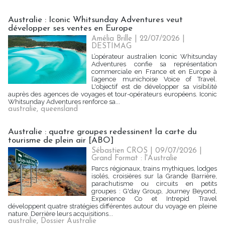
Australie : Iconic Whitsunday Adventures veut
développer ses ventes en Europe
Amélia Brille
| 22/07/2026
|
DESTIMAG
L’opérateur australien Iconic Whitsunday
Adventures confie sa représentation
commerciale en France et en Europe à
l’agence munichoise Voice of Travel.
L'objectif est de développer sa visibilité
auprès des agences de voyages et tour-opérateurs européens. Iconic
Whitsunday Adventures renforce sa...
australie
,
queensland
Australie : quatre groupes redessinent la carte du
tourisme de plein air [ABO]
Sébastien CROS
| 09/07/2026
|
Grand Format : l'Australie
Parcs régionaux, trains mythiques, lodges
isolés, croisières sur la Grande Barrière,
parachutisme ou circuits en petits
groupes : G'day Group, Journey Beyond,
Experience Co et Intrepid Travel
développent quatre stratégies différentes autour du voyage en pleine
nature. Derrière leurs acquisitions...
australie
,
Dossier Australie