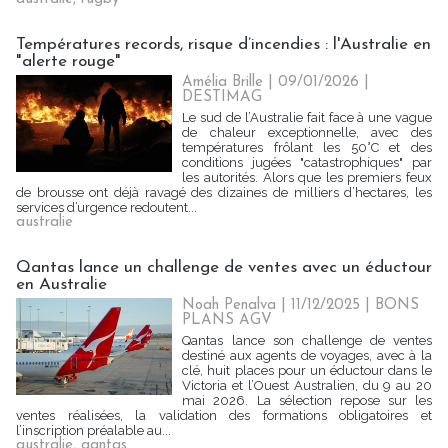
Températures records, risque d’incendies : l'Australie en
"alerte rouge"
Amélia Brille
| 09/01/2026
|
DESTIMAG
Le sud de l’Australie fait face à une vague
de chaleur exceptionnelle, avec des
températures frôlant les 50°C et des
conditions jugées "catastrophiques" par
les autorités. Alors que les premiers feux
de brousse ont déjà ravagé des dizaines de milliers d’hectares, les
services d’urgence redoutent...
australie
Qantas lance un challenge de ventes avec un éductour
en Australie
Noah Penalva
| 11/12/2025
|
BONS
PLANS AGV
Qantas lance son challenge de ventes
destiné aux agents de voyages, avec à la
clé, huit places pour un éductour dans le
Victoria et l’Ouest Australien, du 9 au 20
mai 2026. La sélection repose sur les
ventes réalisées, la validation des formations obligatoires et
l’inscription préalable au...
australie
,
qantas