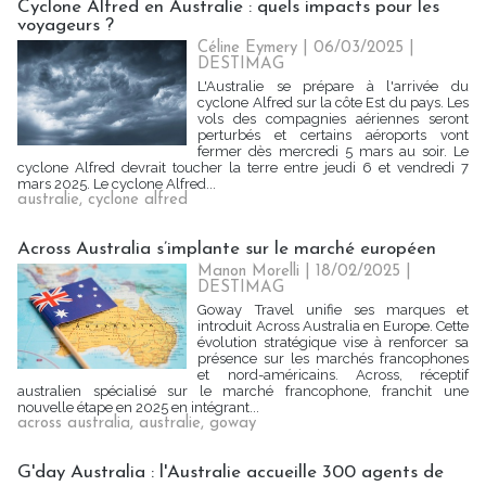
Cyclone Alfred en Australie : quels impacts pour les
voyageurs ?
Céline Eymery
| 06/03/2025
|
DESTIMAG
L'Australie se prépare à l'arrivée du
cyclone Alfred sur la côte Est du pays. Les
vols des compagnies aériennes seront
perturbés et certains aéroports vont
fermer dès mercredi 5 mars au soir. Le
cyclone Alfred devrait toucher la terre entre jeudi 6 et vendredi 7
mars 2025. Le cyclone Alfred...
australie
,
cyclone alfred
Across Australia s’implante sur le marché européen
Manon Morelli
| 18/02/2025
|
DESTIMAG
Goway Travel unifie ses marques et
introduit Across Australia en Europe. Cette
évolution stratégique vise à renforcer sa
présence sur les marchés francophones
et nord-américains. Across, réceptif
australien spécialisé sur le marché francophone, franchit une
nouvelle étape en 2025 en intégrant...
across australia
,
australie
,
goway
G'day Australia : l'Australie accueille 300 agents de