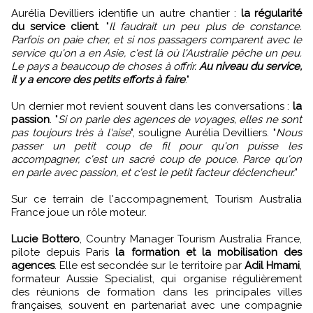
Aurélia Devilliers identifie un autre chantier :
la régularité
du service client
. "
Il faudrait un peu plus de constance.
Parfois on paie cher, et si nos passagers comparent avec le
service qu'on a en Asie, c'est là où l'Australie pêche un peu.
Le pays a beaucoup de choses à offrir.
Au niveau du service,
il y a encore des petits efforts à faire
."
Un dernier mot revient souvent dans les conversations :
la
passion
. "
Si on parle des agences de voyages, elles ne sont
pas toujours très à l'aise
", souligne Aurélia Devilliers. "
Nous
passer un petit coup de fil pour qu'on puisse les
accompagner, c'est un sacré coup de pouce. Parce qu'on
en parle avec passion, et c'est le petit facteur déclencheur.
"
Sur ce terrain de l'accompagnement, Tourism Australia
France joue un rôle moteur.
Lucie Bottero
, Country Manager Tourism Australia France,
pilote depuis Paris
la formation et la mobilisation des
agences
. Elle est secondée sur le territoire par
Adil Hmami
,
formateur Aussie Specialist, qui organise régulièrement
des réunions de formation dans les principales villes
françaises, souvent en partenariat avec une compagnie