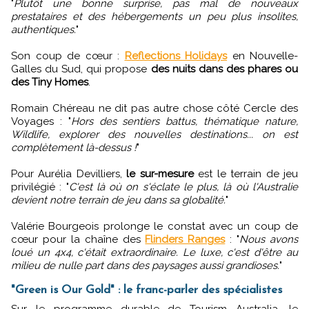
"
Plutôt une bonne surprise, pas mal de nouveaux
prestataires et des hébergements un peu plus insolites,
authentiques.
"
Son coup de cœur :
Reflections Holidays
en Nouvelle-
Galles du Sud, qui propose
des nuits dans des phares ou
des Tiny Homes
.
Romain Chéreau ne dit pas autre chose côté Cercle des
Voyages : "
Hors des sentiers battus, thématique nature,
Wildlife, explorer des nouvelles destinations... on est
complètement là-dessus !
"
Pour Aurélia Devilliers,
le sur-mesure
est le terrain de jeu
privilégié : "
C'est là où on s'éclate le plus, là où l'Australie
devient notre terrain de jeu dans sa globalité.
"
Valérie Bourgeois prolonge le constat avec un coup de
cœur pour la chaîne des
Flinders Ranges
: "
Nous avons
loué un 4x4, c'était extraordinaire. Le luxe, c'est d'être au
milieu de nulle part dans des paysages aussi grandioses.
"
"Green is Our Gold" : le franc-parler des spécialistes