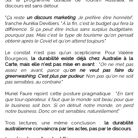
Sur le programme durable de Tourism Australia, le
discours est sans détour.
"
Ça reste
un discours marketing
. Je préfère être honnête
",
tranche Aurélia Devilliers. "
À la fin, c'est le budget qui fera la
différence. Si ça peut être inclus sans surplus budgétaire,
pourquoi pas. Mais c'est le type de tourisme qu'on pensait
obtenir après le Covid et qu'on attend toujours.
"
Le constat n'est pas qu'un scepticisme. Pour Valérie
Bourgeois,
la durabilité existe déjà chez Australie à la
Carte, mais elle n'est pas mise en avant
: "
On ne met pas
assez en avant, parce qu'
on ne veut pas faire du
greenwashing. C'est plus par pudeur
. Non pas qu'on ne soit
pas sensibles, au contraire.
"
Muriel Faure rejoint cette posture pragmatique : "
En tant
que tour-opérateur, il faut que le monde soit beau pour que
le business soit bon. Si on détruit notre monde, on perd
notre business. Donc on est sensibles, naturellement
."
Trois lectures, une même conclusion :
la durabilité
australienne convaincra par les actes, pas par le discours.