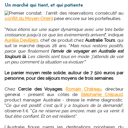
Un marché qui tient, et qui patiente
Premier constat : l'arrêt des réservations consécutif au
conflit du Moyen-Orient
pèse encore sur les portefeuilles.
"
Nous étions sur une super dynamique avec une très belle
croissance jusqu'à ce que les événements arrivent
", indique
Aurélia Devilliers,
chef de produit chez
Australie Tours
, qui
suit le marché depuis 28 ans. "
Mais nous restons positifs,
parce que finalement
l'envie de voyager en Australie est
toujours là.
Les clients sont tous en mode 'j'attends de voir
un peu comment la situation va évoluer'
."
Le panier moyen reste solide, autour de 7 500 euros par
personne, pour des séjours moyens de trois semaines
.
Chez
Cercle des Voyages
,
Romain Chéreau,
directeur
général - présent aux côtés de
Stéphanie Crépaud,
product manager Australie - dresse le même diagnostic.
"
Ce qui est positif, c'est qu'il y a toujours de la demande
",
observe-t-il. "
Ça ne réserve pas encore, mais ça va venir. Il
faut être confiant. Et on est résilient.
"
L'Australie figure parmi les destinations prioritaires du