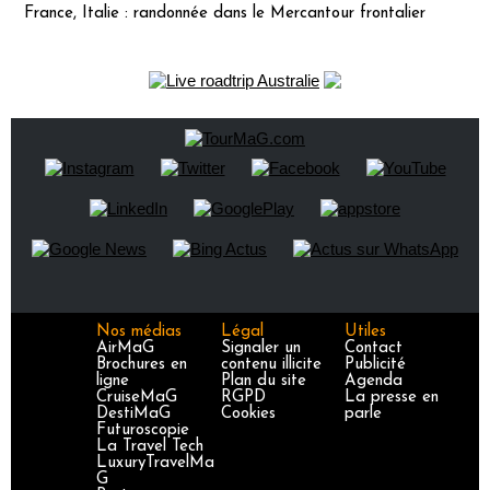
France, Italie : randonnée dans le Mercantour frontalier
Nos médias
Légal
Utiles
AirMaG
Signaler un
Contact
Brochures en
contenu illicite
Publicité
ligne
Plan du site
Agenda
CruiseMaG
RGPD
La presse en
DestiMaG
Cookies
parle
Futuroscopie
La Travel Tech
LuxuryTravelMa
G