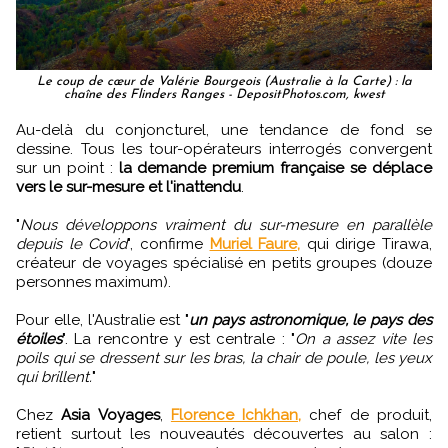
Le coup de cœur de Valérie Bourgeois (Australie à la Carte) : la
chaîne des Flinders Ranges - DepositPhotos.com, kwest
Au-delà du conjoncturel, une tendance de fond se
dessine. Tous les tour-opérateurs interrogés convergent
sur un point :
la demande premium française se déplace
vers le sur-mesure et l'inattendu
.
"
Nous développons vraiment du sur-mesure en parallèle
depuis le Covid
", confirme
Muriel Faure,
qui dirige Tirawa,
créateur de voyages spécialisé en petits groupes (douze
personnes maximum).
Pour elle, l'Australie est "
un pays astronomique, le pays des
étoiles
". La rencontre y est centrale : "
On a assez vite les
poils qui se dressent sur les bras, la chair de poule, les yeux
qui brillent.
"
Chez
Asia Voyages
,
Florence Ichkhan,
chef de produit,
retient surtout les nouveautés découvertes au salon :