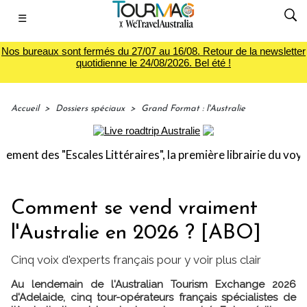
☰
Nos bureaux sont fermés du 27/07 au 16/08. Retour de la newsletter
quotidienne le 24/08/2026. Bel été !
Accueil
>
Dossiers spéciaux
>
Grand Format : l'Australie
 "Escales Littéraires", la première librairie du voyage
Le 
Comment se vend vraiment
l'Australie en 2026 ? [ABO]
Cinq voix d'experts français pour y voir plus clair
Au lendemain de l'Australian Tourism Exchange 2026
d'Adelaide, cinq tour-opérateurs français spécialistes de