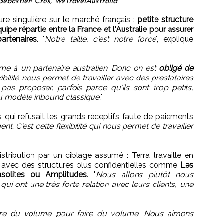
 Sébastien Cros, WeTravelAustralia™
re singulière sur le marché français :
petite structure
e répartie entre la France et l'Australie pour assurer
artenaires
. "
Notre taille, c'est notre force
", explique
e à un partenaire australien. Donc on est
obligé de
xibilité nous permet de travailler avec des prestataires
pas proposer, parfois parce qu'ils sont trop petits,
du modèle inbound classique.
"
s qui refusait les grands réceptifs faute de paiements
. C'est cette flexibilité qui nous permet de travailler
istribution par un ciblage assumé : Terra travaille en
t avec des structures plus confidentielles comme
Les
nsolites ou Amplitudes
. "
Nous allons plutôt nous
ui ont une très forte relation avec leurs clients, une
faire du volume pour faire du volume. Nous aimons