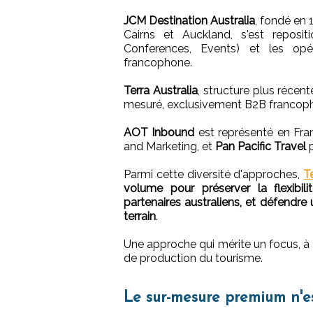
JCM Destination Australia
, fondé en 
Cairns et Auckland, s'est reposi
Conferences, Events) et les opé
francophone.
Terra Australia
, structure plus réce
mesuré, exclusivement B2B francop
AOT Inbound
est représenté en Fra
and Marketing, et
Pan Pacific Travel
p
Parmi cette diversité d'approches,
T
volume pour préserver la flexibil
partenaires australiens, et défendr
terrain
.
Une approche qui mérite un focus, à l'
de production du tourisme.
Le sur-mesure premium n'es