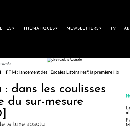
LITÉS
THÉMATIQUES
NEWSLETTERS
TV
A
▼
▼
▼
ustralie
t des "Escales Littéraires", la première librairie du voyage
Le
 : dans les coulisses
N
te du sur-mesure
L
O]
al
Fr
ste le luxe absolu
M