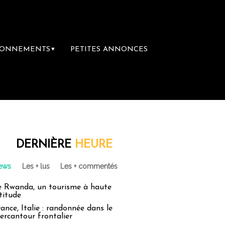
BONNEMENTS
PETITES ANNONCES
▼
 groupe Sainte-Claire rachète Eden Tour
L’accès aux vacances :
DERNIÈRE
HEURE
ews
Les + lus
Les + commentés
e Rwanda, un tourisme à haute
titude
ance, Italie : randonnée dans le
ercantour frontalier