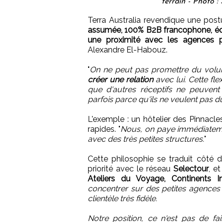
terrain - Photo :
Terra Australia revendique une postu
assumée, 100% B2B francophone, équip
une proximité avec les agences p
Alexandre El-Habouz.
"
On ne peut pas promettre du volum
créer une relation
avec lui. Cette fle
que d'autres réceptifs ne peuvent 
parfois parce qu'ils ne veulent pas 
L'exemple : un hôtelier des Pinnacle
rapides. "
Nous, on paye immédiatement
avec des très petites structures.
"
Cette philosophie se traduit côté d
priorité avec le réseau
Selectour
, e
Ateliers du Voyage, Continents I
concentrer sur des petites agences q
clientèle très fidèle.
Notre position, ce n'est pas de 