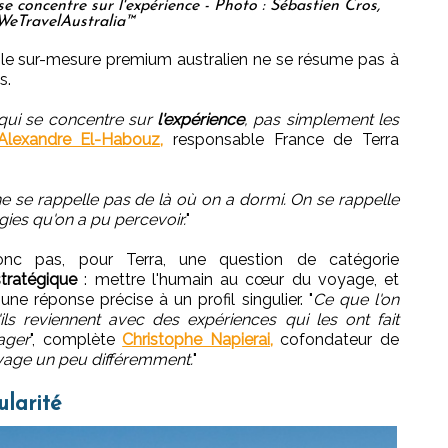
 concentre sur l'expérience - Photo : Sébastien Cros,
WeTravelAustralia™
: le sur-mesure premium australien ne se résume pas à
s.
 qui se concentre sur
l'expérience
, pas simplement les
Alexandre El-Habouz,
responsable France de Terra
e se rappelle pas de là où on a dormi. On se rappelle
ies qu'on a pu percevoir.
"
nc pas, pour Terra, une question de catégorie
tratégique
: mettre l'humain au cœur du voyage, et
e réponse précise à un profil singulier. "
Ce que l'on
ils reviennent avec des expériences qui les ont fait
ager
", complète
Christophe Napierai,
cofondateur de
yage un peu différemment.
"
ularité