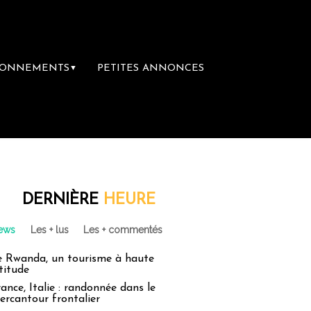
BONNEMENTS
PETITES ANNONCES
▼
 Sainte-Claire rachète Eden Tour
L’accès aux vacances : un dro
DERNIÈRE
HEURE
ews
Les + lus
Les + commentés
e Rwanda, un tourisme à haute
titude
ance, Italie : randonnée dans le
ercantour frontalier