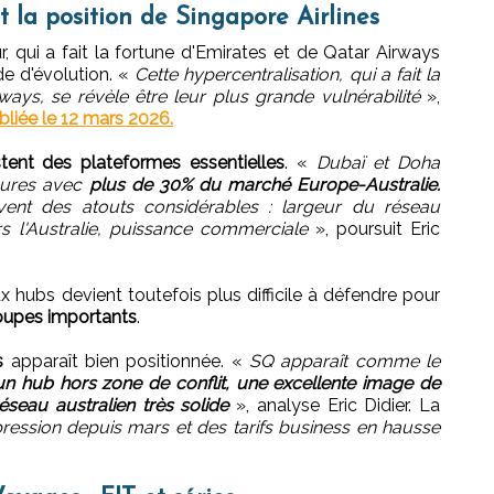
 la position de Singapore Airlines
qui a fait la fortune d'Emirates et de Qatar Airways
de d'évolution. «
Cette hypercentralisation, qui a fait la
ways, se révèle être leur plus grande vulnérabilité
»,
bliée le 12 mars 2026.
tent des plateformes essentielles
. «
Dubaï et Doha
eures avec
plus de 30% du marché Europe-Australie.
vent des atouts considérables : largeur du réseau
s l'Australie, puissance commerciale
», poursuit Eric
hubs devient toutefois plus difficile à défendre pour
roupes importants
.
s
apparaît bien positionnée. «
SQ apparaît comme le
un hub hors zone de conflit, une excellente image de
réseau australien très solide
», analyse Eric Didier. La
ression depuis mars et des tarifs business en hausse