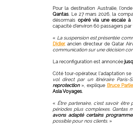
Pour la destination Australie, l'on
Qantas
. Le 27 mars 2026, la comp
désormais
opéré via une escale à
capacité d'environ 60 passagers par 
«
La suspension est présentée com
Didier,
ancien directeur de Qatar Ai
communication sur une décision cont
La reconfiguration est annoncée
jus
Côté tour-opérateur, l'adaptation se 
vol direct par un itinéraire Paris
reprotection
», explique
Bruce Parlier
Asia Voyages
.
«
Être partenaire, c'est savoir êtr
périodes plus complexes. Qantas 
avons adapté certains programme
possible pour nos clients.
»