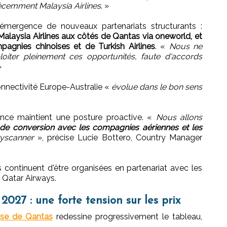
récemment Malaysia Airlines
. »
'émergence de nouveaux partenariats structurants :
 Malaysia Airlines aux côtés de Qantas via oneworld, et
gnies chinoises et de Turkish Airlines
. «
Nous ne
oiter pleinement ces opportunités, faute d'accords
»
onnectivité Europe-Australie «
évolue dans le bon sens
ance maintient une posture proactive. «
Nous allons
e conversion avec les compagnies aériennes et les
yscanner
», précise Lucie Bottero, Country Manager
s continuent d'être organisées en partenariat avec les
 Qatar Airways.
27 : une forte tension sur les prix
rise de Qantas
redessine progressivement le tableau,