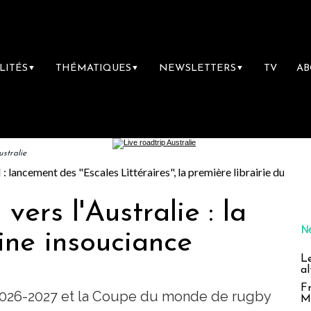
LITÉS
THÉMATIQUES
NEWSLETTERS
TV
A
▼
▼
▼
ustralie
"Escales Littéraires", la première librairie du voyage
Le groupe
vers l'Australie : la
N
aine insouciance
L
al
Fr
2026-2027 et la Coupe du monde de rugby
M