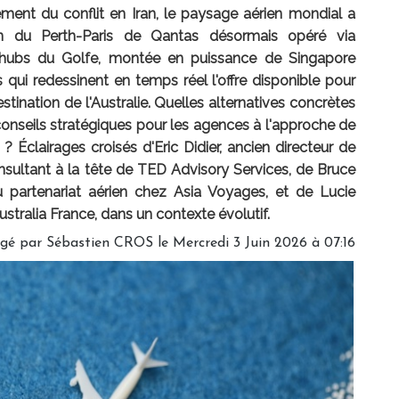
tement du conflit en Iran, le paysage aérien mondial a
ion du Perth-Paris de Qantas désormais opéré via
 hubs du Golfe, montée en puissance de Singapore
 qui redessinent en temps réel l'offre disponible pour
tination de l'Australie. Quelles alternatives concrètes
nseils stratégiques pour les agences à l'approche de
clairages croisés d'Eric Didier, ancien directeur de
nsultant à la tête de TED Advisory Services, de Bruce
u partenariat aérien chez Asia Voyages, et de Lucie
tralia France, dans un contexte évolutif.
igé par
Sébastien CROS
le Mercredi 3 Juin 2026 à 07:16