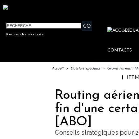
ACTUA
Recherche avancée
CONTACTS
Accueil
>
Dossiers spéciaux
>
Grand Format : l'A
IFTM : lancement des 
Routing aérien 
fin d'une cert
[ABO]
Conseils stratégiques pour 