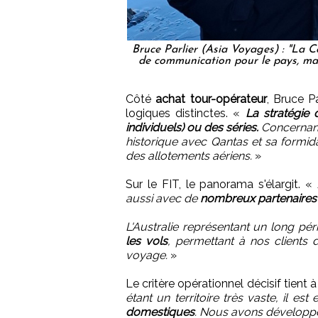
Bruce Parlier (Asia Voyages) : "La
de communication pour le pays, mai
Côté
achat tour-opérateur
, Bruce P
logiques distinctes. «
La stratégie 
individuels) ou des séries.
Concernant
historique avec Qantas et sa formid
des allotements aériens.
»
Sur le FIT, le panorama s'élargit. «
aussi avec de
nombreux partenaires 
L'Australie représentant un long pé
les vols
, permettant à nos clients
voyage.
»
Le critère opérationnel décisif tient
étant un territoire très vaste, il est
domestiques
. Nous avons développé 