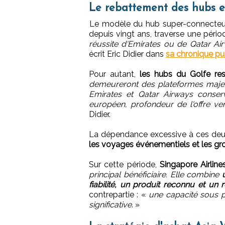
Le rebattement des hubs et
Le modèle du hub super-connecteur, 
depuis vingt ans, traverse une pério
réussite d'Emirates ou de Qatar Air
écrit Eric Didier dans
sa chronique pu
Pour autant,
les hubs du Golfe res
demeureront des plateformes maj
Emirates et Qatar Airways conser
européen, profondeur de l'offre ver
Didier.
La dépendance excessive à ces deux 
les voyages événementiels et les g
Sur cette période,
Singapore Airline
principal bénéficiaire. Elle combine
fiabilité, un produit reconnu et un 
contrepartie : «
une capacité sous p
significative
. »