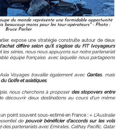
 Coupe du monde représente une formidable opportunité
s beaucoup moins pour les tour-opérateurs" - Photo :
Bruce Parlier
arlier expose une stratégie construite autour de deux
d'achat diffère selon qu'il s'agisse du FIT (voyageurs
 les séries, nous nous appuyons sur notre partenariat
able équipe française, avec laquelle nous partageons
Asia Voyages travaille également avec
Qantas
, mais
du Golfe et asiatiques
.
riple, nous cherchons à proposer
des stopovers entre
 de découvrir deux destinations au cours d'un même
 à un point souvent sous-estimé en France : «
L'Australie
 essentiel de
pouvoir bénéficier d'accords sur les vols
des partenariats avec Emirates, Cathay Pacific, Qatar