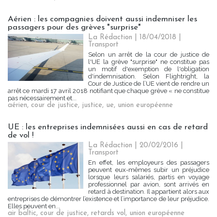
Aérien : les compagnies doivent aussi indemniser les
passagers pour des grèves "surprise"
La Rédaction
| 18/04/2018
|
Transport
Selon un arrêt de la cour de justice de
l'UE la grève "surprise" ne constitue pas
un motif d'exemption de l'obligation
d'indemnisation. Selon Flightright, la
Cour de Justice de l’UE vient de rendre un
arrêt ce mardi 17 avril 2018 notifiant que chaque grève « ne constitue
pas nécessairement et...
aérien
,
cour de justice
,
justice
,
ue
,
union européenne
UE : les entreprises indemnisées aussi en cas de retard
de vol !
La Rédaction
| 20/02/2016
|
Transport
En effet, les employeurs des passagers
peuvent eux-mêmes subir un préjudice
lorsque leurs salariés, partis en voyage
professionnel par avion, sont arrivés en
retard à destination. Il appartient alors aux
entreprises de démontrer l’existence et l’importance de leur préjudice.
Elles peuvent en...
air baltic
,
cour de justice
,
retards vol
,
union européenne