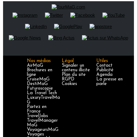
Nos médias
Légal
Utiles
AirMaG
Signaler un
Contact
Brochures en
contenu illicite
Publicité
ligne
Plan du site
Agenda
CruiseMaG
RGPD
La presse en
DestiMaG
Cookies
parle
Futuroscopie
La Travel Tech
LuxuryTravelMa
G
Partez en
France
TravelJobs
TravelManager
MaG
VoyageursMaG
Voyages