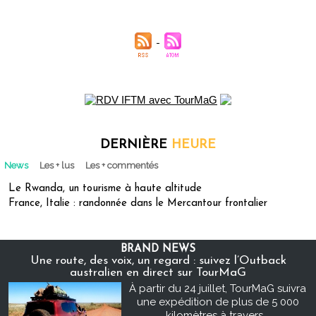
DERNIÈRE
HEURE
News
Les + lus
Les + commentés
Le Rwanda, un tourisme à haute altitude
France, Italie : randonnée dans le Mercantour frontalier
BRAND NEWS
Une route, des voix, un regard : suivez l’Outback
australien en direct sur TourMaG
À partir du 24 juillet, TourMaG suivra
une expédition de plus de 5 000
kilomètres à travers...